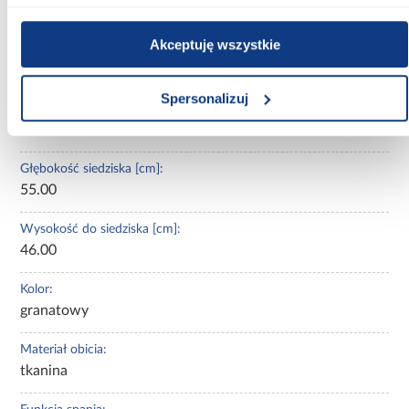
220.00
Akceptuję wszystkie
Wysokość [cm]:
79-96
Spersonalizuj
Powierzchnia spania [cm]:
184x125
Głębokość siedziska [cm]:
55.00
Wysokość do siedziska [cm]:
46.00
Kolor:
granatowy
Materiał obicia:
tkanina