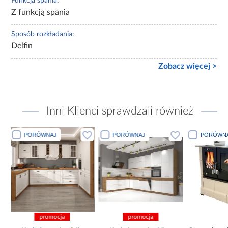
Funkcja spania:
Z funkcją spania
Sposób rozkładania:
Delfin
Zobacz więcej >
Inni Klienci sprawdzali również
PORÓWNAJ
PORÓWNAJ
PORÓWN
promocja
pro