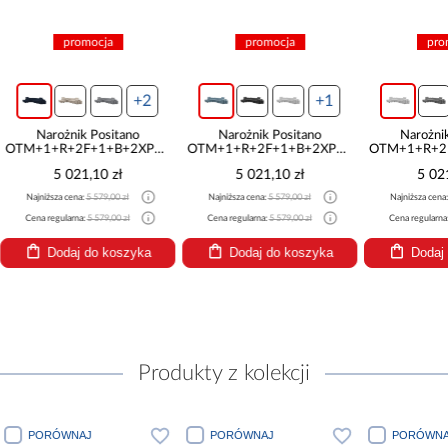
promocja
promocja
pro
+2
+1
Narożnik Positano
Narożnik Positano
Narożni
OTM+1+R+2F+1+B+2XPufa
OTM+1+R+2F+1+B+2XPufa
OTM+1+R+2
Antology 14
Ocean 18
Oce
5 021,10 zł
5 021,10 zł
5 02
Najniższa cena:
5 579,00 zł
Najniższa cena:
5 579,00 zł
Najniższa cena
Cena regularna:
5 579,00 zł
Cena regularna:
5 579,00 zł
Cena regularna
Dodaj do koszyka
Dodaj do koszyka
Dodaj
Produkty z kolekcji
PORÓWNAJ
PORÓWNAJ
PORÓWNA