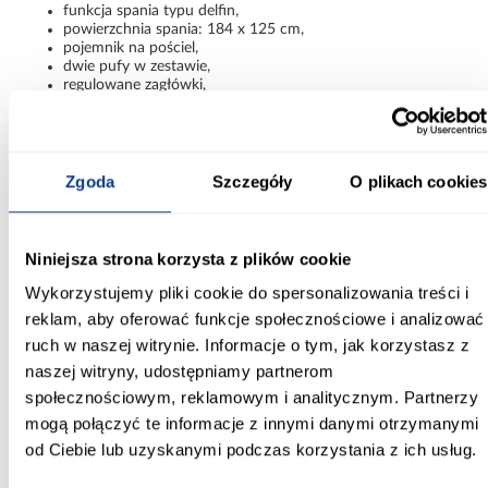
funkcja spania typu delfin,
powierzchnia spania: 184 x 125 cm,
pojemnik na pościel,
dwie pufy w zestawie,
regulowane zagłówki,
tapicerka z tkaniny,
wypełnienie: sprężyna bonell + sprężyna falista,
nowoczesny design,
czarne nogi,
konstrukcja modułowa.
Zgoda
Szczegóły
O plikach cookies
Narożnik Positano OTM x 2 Pufa to propozycja dla osób
poszukujących dużego, wygodnego i nowoczesnego narożnika do
salonu. Funkcja spania, pojemnik na pościel, regulowane zagłówki
Niniejsza strona korzysta z plików cookie
oraz dodatkowe pufy sprawiają, że mebel doskonale łączy
komfort codziennego użytkowania z eleganckim wyglądem.
Wykorzystujemy pliki cookie do spersonalizowania treści i
reklam, aby oferować funkcje społecznościowe i analizować
Informacje
Transport
Informacje o pro
ruch w naszej witrynie. Informacje o tym, jak korzystasz z
naszej witryny, udostępniamy partnerom
społecznościowym, reklamowym i analitycznym. Partnerzy
Szerokość [cm]:
mogą połączyć te informacje z innymi danymi otrzymanymi
325.00
od Ciebie lub uzyskanymi podczas korzystania z ich usług.
Głębokość [cm]: