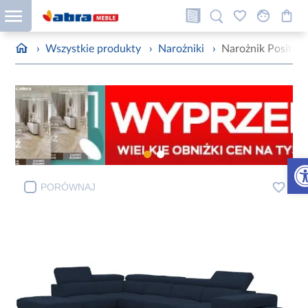
›
Wszystkie produkty
›
Narożniki
›
Narożnik Posita
Otw
PORÓWNAJ