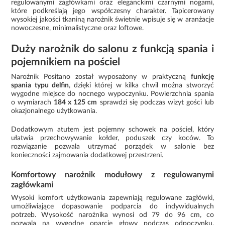
regulowanymi zagłówkami oraz eleganckimi czarnymi nogami,
które podkreślają jego współczesny charakter. Tapicerowany
wysokiej jakości tkaniną narożnik świetnie wpisuje się w aranżacje
nowoczesne, minimalistyczne oraz loftowe.
Duży narożnik do salonu z funkcją spania i
pojemnikiem na pościel
Narożnik Positano został wyposażony w praktyczną
funkcję
spania typu delfin
, dzięki której w kilka chwil można stworzyć
wygodne miejsce do nocnego wypoczynku. Powierzchnia spania
o wymiarach
184 x 125 cm
sprawdzi się podczas wizyt gości lub
okazjonalnego użytkowania.
Dodatkowym atutem jest pojemny schowek na pościel, który
ułatwia przechowywanie kołder, poduszek czy koców. To
rozwiązanie pozwala utrzymać porządek w salonie bez
konieczności zajmowania dodatkowej przestrzeni.
Komfortowy narożnik modułowy z regulowanymi
zagłówkami
Wysoki komfort użytkowania zapewniają regulowane zagłówki,
umożliwiające dopasowanie podparcia do indywidualnych
potrzeb. Wysokość narożnika wynosi od 79 do 96 cm, co
pozwala na wygodne oparcie głowy podczas odpoczynku,