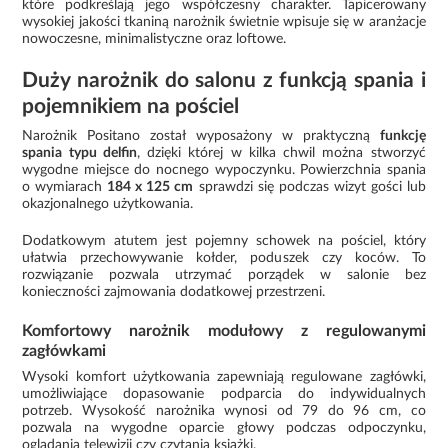
które podkreślają jego współczesny charakter. Tapicerowany
wysokiej jakości tkaniną narożnik świetnie wpisuje się w aranżacje
nowoczesne, minimalistyczne oraz loftowe.
Duży narożnik do salonu z funkcją spania i
pojemnikiem na pościel
Narożnik Positano został wyposażony w praktyczną
funkcję
spania typu delfin
, dzięki której w kilka chwil można stworzyć
wygodne miejsce do nocnego wypoczynku. Powierzchnia spania
o wymiarach
184 x 125 cm
sprawdzi się podczas wizyt gości lub
okazjonalnego użytkowania.
Dodatkowym atutem jest pojemny schowek na pościel, który
ułatwia przechowywanie kołder, poduszek czy koców. To
rozwiązanie pozwala utrzymać porządek w salonie bez
konieczności zajmowania dodatkowej przestrzeni.
Komfortowy narożnik modułowy z regulowanymi
zagłówkami
Wysoki komfort użytkowania zapewniają regulowane zagłówki,
umożliwiające dopasowanie podparcia do indywidualnych
potrzeb. Wysokość narożnika wynosi od 79 do 96 cm, co
pozwala na wygodne oparcie głowy podczas odpoczynku,
oglądania telewizji czy czytania książki.