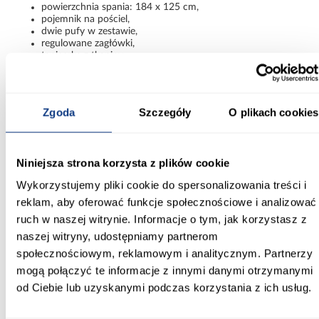
powierzchnia spania: 184 x 125 cm,
pojemnik na pościel,
dwie pufy w zestawie,
regulowane zagłówki,
tapicerka z tkaniny,
wypełnienie: sprężyna bonell + sprężyna falista,
nowoczesny design,
czarne nogi,
konstrukcja modułowa.
Zgoda
Szczegóły
O plikach cookies
Narożnik Positano OTM x 2 Pufa to propozycja dla osób
poszukujących dużego, wygodnego i nowoczesnego narożnika do
salonu. Funkcja spania, pojemnik na pościel, regulowane zagłówki
oraz dodatkowe pufy sprawiają, że mebel doskonale łączy
Niniejsza strona korzysta z plików cookie
komfort codziennego użytkowania z eleganckim wyglądem.
Wykorzystujemy pliki cookie do spersonalizowania treści i
Informacje
Transport
Informacje o pro
reklam, aby oferować funkcje społecznościowe i analizować
ruch w naszej witrynie. Informacje o tym, jak korzystasz z
naszej witryny, udostępniamy partnerom
Szerokość [cm]:
społecznościowym, reklamowym i analitycznym. Partnerzy
325.00
mogą połączyć te informacje z innymi danymi otrzymanymi
od Ciebie lub uzyskanymi podczas korzystania z ich usług.
Głębokość [cm]:
220.00