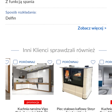
Z funkcją spania
Sposób rozkładania:
Delfin
Zobacz więcej >
Inni Klienci sprawdzali również
PORÓWNAJ
PORÓWNAJ
PORÓWN
promocja
pro
Kuchnia narożna Vigo
Piec stalowo kaflowy Steyr
Kuchnia na