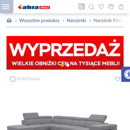
›
Wszystkie produkty
›
Narożniki
›
Narożnik Posita
Otw
PORÓWNAJ