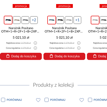
promocja
promocja
pro
+2
+1
Narożnik Positano
Narożnik Positano
Narożni
OTM+1+R+2F+1+B+2XPufa
OTM+1+R+2F+1+B+2XPufa
OTM+1+R+2
Antology 14
Ocean 18
Oce
5 021,10 zł
5 021,10 zł
5 02
Najniższa cena:
5 579,00 zł
Najniższa cena:
5 579,00 zł
Najniższa cena
Cena regularna:
5 579,00 zł
Cena regularna:
5 579,00 zł
Cena regularna
Dodaj do koszyka
Dodaj do koszyka
Dodaj
Produkty z kolekcji
PORÓWNAJ
PORÓWNAJ
PORÓWNA