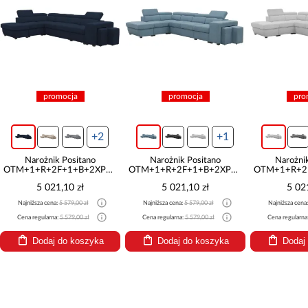
promocja
promocja
pro
+2
+1
Narożnik Positano
Narożnik Positano
Narożni
OTM+1+R+2F+1+B+2XPufa
OTM+1+R+2F+1+B+2XPufa
OTM+1+R+2
Antology 14
Ocean 18
Oce
5 021,10 zł
5 021,10 zł
5 02
Najniższa cena:
5 579,00 zł
Najniższa cena:
5 579,00 zł
Najniższa cena
Cena regularna:
5 579,00 zł
Cena regularna:
5 579,00 zł
Cena regularna
Dodaj do koszyka
Dodaj do koszyka
Dodaj