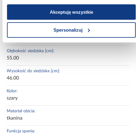
Wysokość [cm]:
Akceptuję wszystkie
79-96
Spersonalizuj
Powierzchnia spania [cm]:
184x125
Głębokość siedziska [cm]:
55.00
Wysokość do siedziska [cm]:
46.00
Kolor:
szary
Materiał obicia:
tkanina
Funkcja spania: