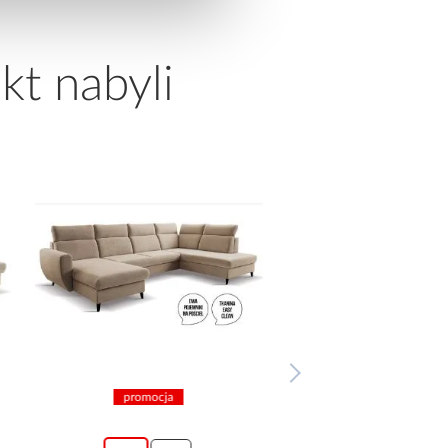
kt nabyli
promocja
promocja