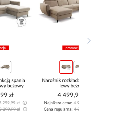
promocja
promocja
Narożnik rozkładany Torro XL
Narożnik rozkładany 
lewy beżowy
prawy beżow
4 499,99 zł
4 499,99 z
Najniższa cena:
4 999,99 zł
Najniższa cena:
4 999,9
Cena regularna:
4 999,99 zł
Cena regularna:
4 999,9