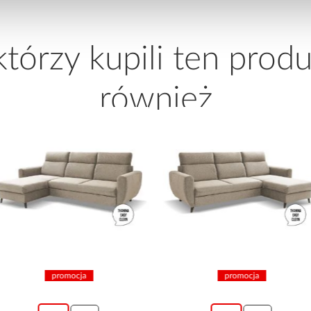
 którzy kupili ten produ
również
promocja
promocja