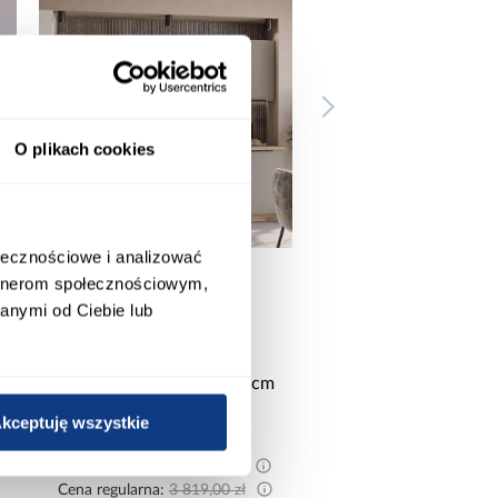
O plikach cookies
ołecznościowe i analizować
artnerom społecznościowym,
anymi od Ciebie lub
Pawilon ogrodowy Venus
Piec stalowo kaflow
3x4x2.5 aluminium
Sparherd Glassgr
kceptuję wszystkie
6 999,00 zł
6 999,00 z