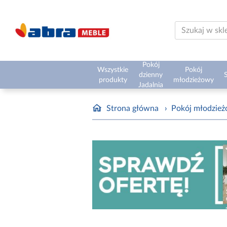
Pokój
Wszystkie
Pokój
dzienny
S
produkty
młodzieżowy
Jadalnia
Strona główna
›
Pokój młodzie