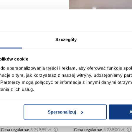
Szczegóły
 plików cookie
do spersonalizowania treści i reklam, aby oferować funkcje sp
promocja
promocja
ormacje o tym, jak korzystasz z naszej witryny, udostępniamy p
Partnerzy mogą połączyć te informacje z innymi danymi otrzym
nia z ich usług.
Kuchnia Luxeo 260 Baltic
Kuchnia Aria TA/AR 255 cm
Storm/Beige Set 3
bez blatu
Spersonalizuj
A
3 860,10 zł
3 437,10 zł
Najniższa cena:
4 289,00 zł
Najniższa cena:
3 819,00 zł
Cena regularna:
4 289,00 zł
Cena regularna:
3 819,00 zł