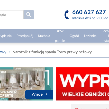
660 627 627
Infolinia dziś od 9:00 d
Drzwi
Tech
ypialnia
Przedpokój
Kuchnia
i
Ogród
Łazienka
i
panele
Insta
żowy
›
Narożnik z funkcją spania Torro prawy beżowy
Więcej