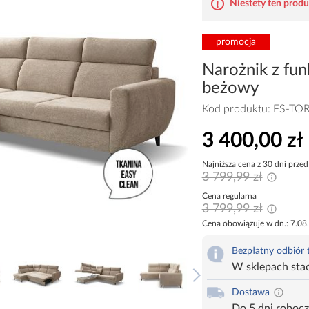
Niestety ten produk
promocja
Narożnik z fun
beżowy
Kod produktu:
FS-TO
3 400,00 zł
Najniższa cena z 30 dni przed
3 799,99 zł
Cena regularna
3 799,99 zł
Cena obowiązuje w dn.: 7.08
Bezpłatny odbiór
W sklepach sta
Dostawa
Do 5 dni roboc