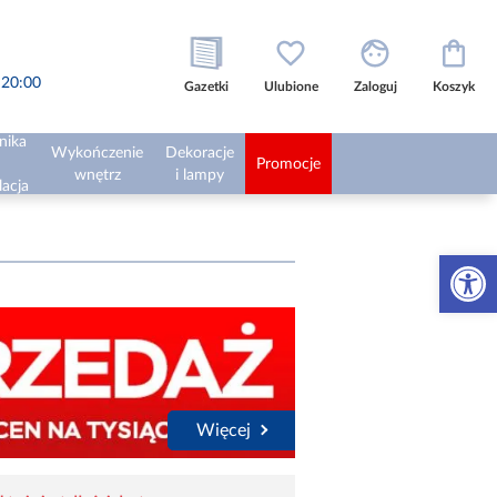
o 20:00
Gazetki
Ulubione
Zaloguj
Koszyk
nika
Wykończenie
Dekoracje
Promocje
wnętrz
i lampy
lacja
Otwórz 
Więcej