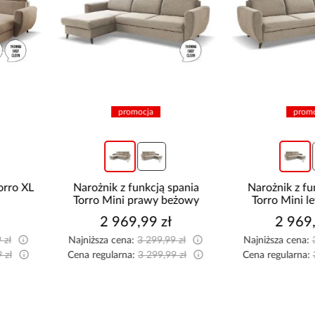
promocja
promocja
Narożnik z funkcją spania
Narożnik z funkcją spania
Torro Mini prawy beżowy
Torro Mini lewy beżowy
2 969,99 zł
2 969,99 zł
Najniższa cena:
3 299,99 zł
Najniższa cena:
3 299,99 zł
Cena regularna:
3 299,99 zł
Cena regularna:
3 299,99 zł