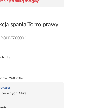
t nie jest dłużej dostępny.
kcją spania Torro prawy
RROPBEZ000001
 obniżką:
.2026 - 24.08.2026
 towaru
cjonarnych Abra
zych