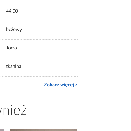
44.00
beżowy
Torro
tkanina
Zobacz więcej >
wnież