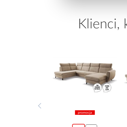
Klienci,
promocja
promocja