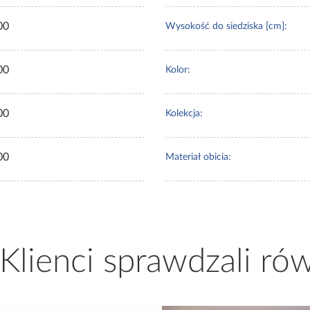
00
Wysokość do siedziska [cm]:
00
Kolor:
00
Kolekcja:
00
Materiał obicia:
 Klienci sprawdzali ró