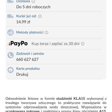
Dostawa
Do 5 dni roboczych
Kurier już od:
14,99 zł
Metody płatności
Kup teraz i zapłać za 30 dni
Zadzwoń i zamów
660 627 627
Karta produktu
Drukuj
Odwodnienie liniowe w formie
studzienki KL.A15
wykonanej z
trwałego tworzywa sztucznego to praktyczne rozwiązanie do
systemów odprowadzania wody deszczowej. Wyposażona w
ocynkowaną pokrywę
i spełniająca normy klasy obciążenia
A15
,