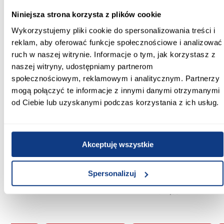
Niniejsza strona korzysta z plików cookie
Inni Klienci sprawdzali również
Wykorzystujemy pliki cookie do spersonalizowania treści i
reklam, aby oferować funkcje społecznościowe i analizować
PORÓWNAJ
PORÓWNAJ
PORÓWN
ruch w naszej witrynie. Informacje o tym, jak korzystasz z
naszej witryny, udostępniamy partnerom
społecznościowym, reklamowym i analitycznym. Partnerzy
mogą połączyć te informacje z innymi danymi otrzymanymi
od Ciebie lub uzyskanymi podczas korzystania z ich usług.
wysyłka w 24h
wysyłka w 24h
ą
Basen stelażowy z pompą
Krzesło
Akceptuję wszystkie
3,66X1m rattan 56709
plastikowe 
799,00 zł
79,
Pompa do basenów
Spersonalizuj
piaskowa Bestway 3,596
l/h 58515
399,00 zł