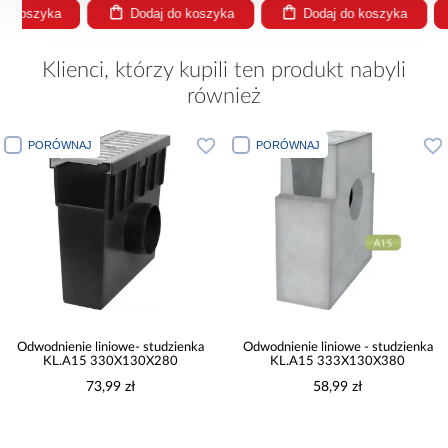
Dodaj do koszyka
Dodaj do koszyka
Dodaj
Klienci, którzy kupili ten produkt nabyli
również
PORÓWNAJ
PORÓWNAJ
Odwodnienie liniowe- studzienka
Odwodnienie liniowe - studzienka
KL.A15 330X130X280
KL.A15 333X130X380
73,99 zł
58,99 zł