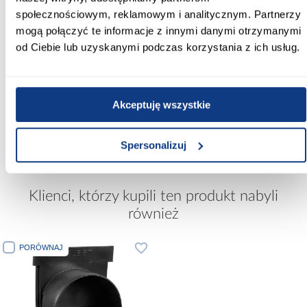
społecznościowym, reklamowym i analitycznym. Partnerzy
promocja
mogą połączyć te informacje z innymi danymi otrzymanymi
Kamień Betonowy Avignon
Elastycz
t
Sahara
Mineral
od Ciebie lub uzyskanymi podczas korzystania z ich usług.
61,99 zł / op.
109,99
Krzesło składane Atom
Black szary
Akceptuję wszystkie
71,10 zł
Najniższa cena:
79,00 zł
Cena regularna:
79,00 zł
Spersonalizuj
Dodaj do koszyka
Dodaj do koszyka
Dodaj
Klienci, którzy kupili ten produkt nabyli
również
PORÓWNAJ