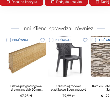
Dodaj do koszyka
Dodaj do koszyka
Dodaj
Inni Klienci sprawdzali również
PORÓWNAJ
PORÓWNAJ
P
łogowa
Krzesło ogrodowe
Kamień Betonowy Avignon
 60mm
plastikowe Eden antracyt
Sahara
79,99 zł
61,99 zł / op.
Krz