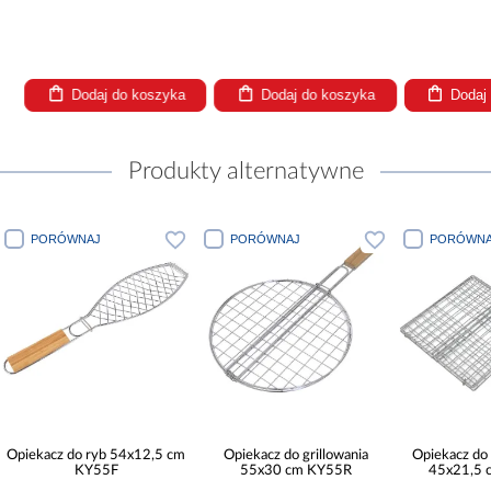
oszyka
Dodaj do koszyka
Dodaj do koszyka
Produkty alternatywne
PORÓWNAJ
PORÓWNAJ
PORÓWNA
Opiekacz do ryb 54x12,5 cm
Opiekacz do grillowania
Opiekacz d
KY55F
55x30 cm KY55R
45x21,5 