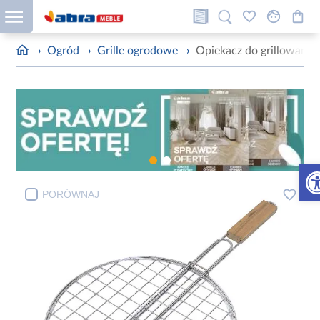
›
Ogród
›
Grille ogrodowe
›
Opiekacz do grillowani
Otw
PORÓWNAJ