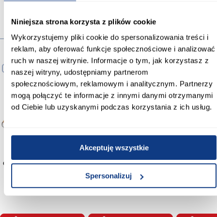
Niniejsza strona korzysta z plików cookie
Wykorzystujemy pliki cookie do spersonalizowania treści i
Produkty alternatywne
reklam, aby oferować funkcje społecznościowe i analizować
ruch w naszej witrynie. Informacje o tym, jak korzystasz z
PORÓWNAJ
PORÓWNAJ
PORÓWNA
naszej witryny, udostępniamy partnerom
społecznościowym, reklamowym i analitycznym. Partnerzy
mogą połączyć te informacje z innymi danymi otrzymanymi
od Ciebie lub uzyskanymi podczas korzystania z ich usług.
Akceptuję wszystkie
Opiekacz do ryb 54x12,5 cm
Opiekacz do grillowania
Opiekacz d
KY55F
55x30 cm KY55R
45x21,5 
Spersonalizuj
23,99 zł
23,99 zł
26,