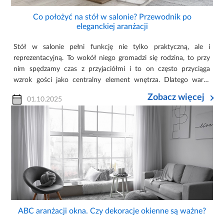
Co położyć na stół w salonie? Przewodnik po
eleganckiej aranżacji
Stół w salonie pełni funkcję nie tylko praktyczną, ale i
reprezentacyjną. To wokół niego gromadzi się rodzina, to przy
nim spędzamy czas z przyjaciółmi i to on często przyciąga
wzrok gości jako centralny element wnętrza. Dlatego warto
zastanowić się, jak stworzyć aranżację stołu, która będzie nie
Zobacz więcej
01.10.2025
tylko wygodna w codziennym użytkowaniu, ale także stanie się
ozdobą całej przestrzeni.
ABC aranżacji okna. Czy dekoracje okienne są ważne?