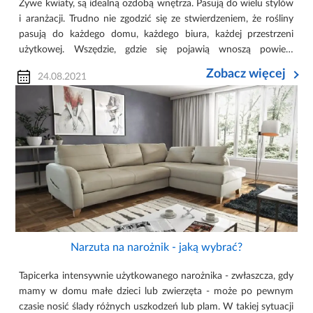
Żywe kwiaty, są idealną ozdobą wnętrza. Pasują do wielu stylów
i aranżacji. Trudno nie zgodzić się ze stwierdzeniem, że rośliny
pasują do każdego domu, każdego biura, każdej przestrzeni
użytkowej. Wszędzie, gdzie się pojawią wnoszą powiew
świeżości i życia. Nic więc dziwnego, że tak chętnie wykorzys...
Zobacz więcej
24.08.2021
Narzuta na narożnik - jaką wybrać?
Tapicerka intensywnie użytkowanego narożnika - zwłaszcza, gdy
mamy w domu małe dzieci lub zwierzęta - może po pewnym
czasie nosić ślady różnych uszkodzeń lub plam. W takiej sytuacji