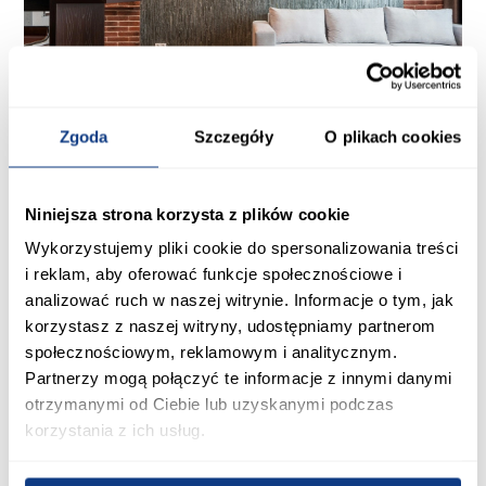
Jak odświeżyć salon przy pomocy dodatków?
Metamorfoza mieszkania razem z nami
Zgoda
Szczegóły
O plikach cookies
Salon to miejsce w Twoim domu, które powinno być wyjątkowe
i nieustannie zachwycać gości. Osiągniesz to za pomocą bardzo
prostych trików. Trendy w aranżacji wnętrz wciąż się zmieniają,
Niniejsza strona korzysta z plików cookie
ale istnieją sposoby, by Twój salon wciąż prezentował się
stylowo. Nie musisz wcale wydawać fortuny na remont, wy...
Wykorzystujemy pliki cookie do spersonalizowania treści
Zobacz więcej
28.12.2021
i reklam, aby oferować funkcje społecznościowe i
analizować ruch w naszej witrynie. Informacje o tym, jak
korzystasz z naszej witryny, udostępniamy partnerom
społecznościowym, reklamowym i analitycznym.
Partnerzy mogą połączyć te informacje z innymi danymi
otrzymanymi od Ciebie lub uzyskanymi podczas
korzystania z ich usług.