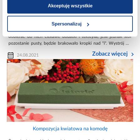
Akceptuję wszystkie
Jak udekorować stół? Zainspiruj się!
Czy wiesz, że pięknie udekorowany stół to 1/3 sukcesu przy
Spersonalizuj
aranżacji wnętrza salonu? Możesz próbować ustawić meble,
dobierać do nich ciekawe dodatki i tekstylia, jeśli jednak stół
pozostanie pusty, będzie brakowało kropki nad "i". Wystrój nie
będzie kompletny. Nawet skromna i bardzo delikatna dekora...
Zobacz więcej
24.08.2021
Kompozycja kwiatowa na komodę