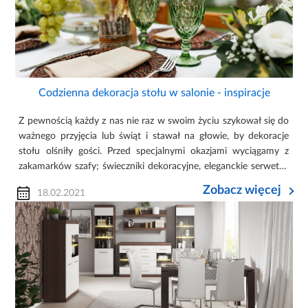
Codzienna dekoracja stołu w salonie - inspiracje
Z pewnością każdy z nas nie raz w swoim życiu szykował się do
ważnego przyjęcia lub świąt i stawał na głowie, by dekoracje
stołu olśniły gości. Przed specjalnymi okazjami wyciągamy z
zakamarków szafy; świeczniki dekoracyjne, eleganckie serwety i
podkładki, a męża posyłamy do sklepu po świeże kwiaty ...
Zobacz więcej
18.02.2021