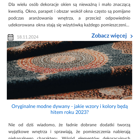
Dla wielu osób dekoracje okien są nieważną i mało znaczącą
kwestią. Okno, parapet i obszar wokół okna często są pomijane
podczas aranżowania wnętrza, a przecież odpowiednio
udekorowana okna stają się wizytówką każdego pomieszczenia i
potrafią nie tylko wpłynąć na estetykę, ale również na
Zobacz więcej
18.11.2024
funkcjonalność pomieszczeń i wygodę ich użytkowania.
Oryginalne modne dywany - jakie wzory i kolory będą
hitem roku 2023?
Nie od dziś wiadomo, że ładnie dobrane dodatki tworzą
wyjątkowe wnętrza i sprawiają, że pomieszczenia nabierają
niebanalnego charakteru. Wśród elementów dekoracyjnych