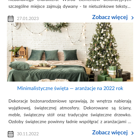
szczególne miejsce zajmują dywany - te nietuzinkowe tekstylia
zdobią podłogi i sprawiają, że chodzenie po domu lub
Zobacz więcej
27.01.2023
mieszkaniu jest o ...
Minimalistyczne święta — aranżacje na 2022 rok
Dekoracje bożonarodzeniowe sprawiają, że wnętrza nabierają
wyjątkowej, świątecznej atmosfery. Dekorowane są ściany,
meble, świąteczny stół oraz tradycyjne świąteczne drzewko.
Ozdoby świąteczne powinny ładnie współgrać z aranżacjami w
domu i mieszkaniu, dopasowując się do stylu wnętrzarskiego,
Zobacz więcej
30.11.2022
jaki p...