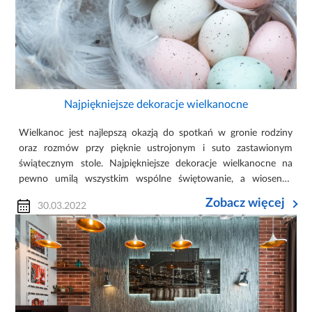
Najpiękniejsze dekoracje wielkanocne
Wielkanoc jest najlepszą okazją do spotkań w gronie rodziny
oraz rozmów przy pięknie ustrojonym i suto zastawionym
świątecznym stole. Najpiękniejsze dekoracje wielkanocne na
pewno umilą wszystkim wspólne świętowanie, a wiosenne
kolory sprawią, że w Waszym domu zagości upragniony
Zobacz więcej
30.03.2022
wiosenny nastrój. Oz...