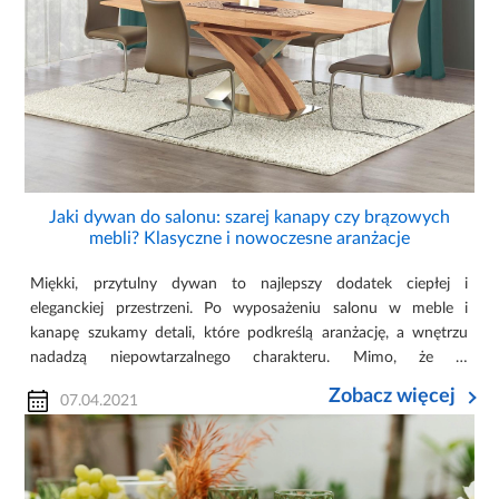
Jaki dywan do salonu: szarej kanapy czy brązowych
mebli? Klasyczne i nowoczesne aranżacje
Miękki, przytulny dywan to najlepszy dodatek ciepłej i
eleganckiej przestrzeni. Po wyposażeniu salonu w meble i
kanapę szukamy detali, które podkreślą aranżację, a wnętrzu
nadadzą niepowtarzalnego charakteru. Mimo, że w
nowoczesnych wnętrzach coraz częściej królują drewniane
Zobacz więcej
07.04.2021
podłogi, które są ozdobą...