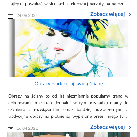
najlepiej poszukać w sklepach efektownej narzuty na narożnik,
którą przykryjemy mebel. Dzięki temu narożnik nadal pozo...
Zobacz więcej
24.08.2021
Obrazy – udekoruj swoją ścianę
Obrazy na ściany to od lat niezmiennie popularny trend w
dekorowaniu mieszkań. Jednak i w tym przypadku mamy do
czynienia z rozwiązaniami coraz bardziej nowoczesnymi, a
tradycyjne obrazy na płótnie są wypierane przez innego typu
ozdoby. Co więc piszczy we wnętrzarskich trendach? Przed
Zobacz więcej
16.04.2021
wiekami możli...