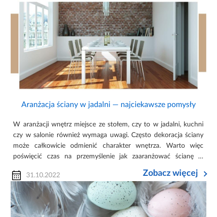
Aranżacja ściany w jadalni — najciekawsze pomysły
W aranżacji wnętrz miejsce ze stołem, czy to w jadalni, kuchni
czy w salonie również wymaga uwagi. Często dekoracja ściany
może całkowicie odmienić charakter wnętrza. Warto więc
poświęcić czas na przemyślenie jak zaaranżować ścianę w
pokoju jadalnym. Dekoracyjne ściany stanowią idealne tło dla
Zobacz więcej
31.10.2022
całeg...