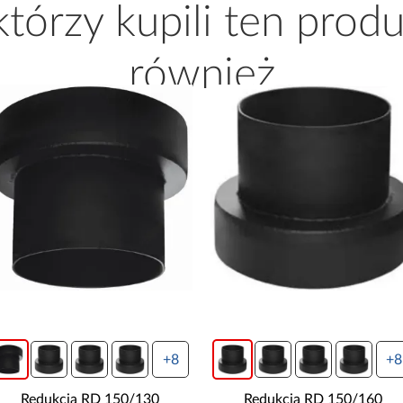
 którzy kupili ten produ
również
+8
+8
Redukcja RD 150/130
Redukcja RD 150/160