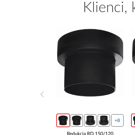
Klienci,
+8
+8
ukcja RD 130/150
Redukcja RD 150/120