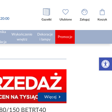
o 20:00
Gazetki
Ulubione
Zaloguj
Koszyk
nika
Wykończenie
Dekoracje
Promocje
wnętrz
i lampy
lacja
Otwórz 
Więcej
180/150 BETRT40