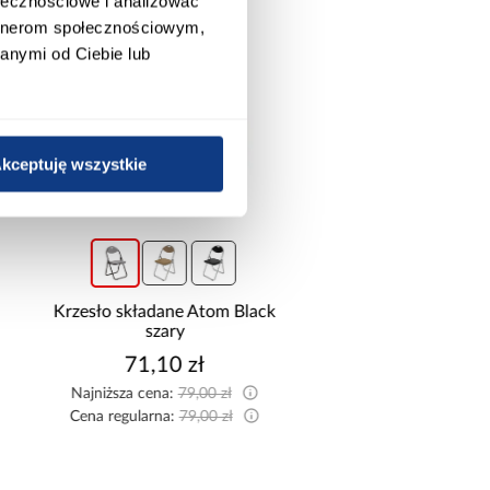
ołecznościowe i analizować
artnerom społecznościowym,
anymi od Ciebie lub
kceptuję wszystkie
promocja
Krzesło składane Atom Black
Elastyczny Klinkier M
szary
Corsica
71,10 zł
109,99 zł / o
Najniższa cena:
79,00 zł
Cena regularna:
79,00 zł