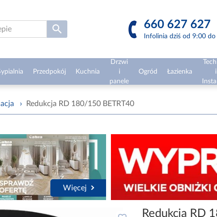
660 627 627
Infolinia dziś od 9:00 d
Drzwi
Tech
ypialnia
Przedpokój
Kuchnia
i
Ogród
Łazienka
i
panele
Insta
lacja
›
Redukcja RD 180/150 BETRT40
Więcej
Redukcja RD 