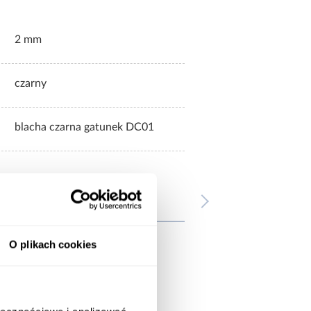
2 mm
czarny
blacha czarna gatunek DC01
wnież
O plikach cookies