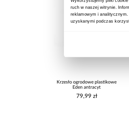
Wykorzystujemy pliki cookie 
ruch w naszej witrynie. Inf
reklamowym i analitycznym. 
uzyskanymi podczas korzysta
wysyłka w 24h
do basenów piaskowa
Krzesło ogrodowe plastikowe
way 8,327l/h 58499
Eden antracyt
699,00 zł
79,99 zł