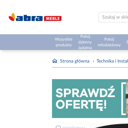
Pokój
Wszystkie
Pokój
dzienny
S
produkty
młodzieżowy
Jadalnia
Strona główna
›
Technika i Insta