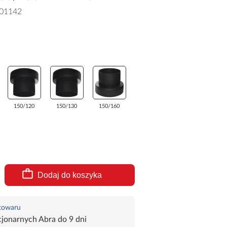
01142
150/120
150/130
150/160
Dodaj do koszyka
 towaru
jonarnych Abra do 9 dni