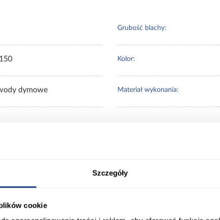
Grubość blachy:
150
Kolor:
wody dymowe
Materiał wykonania:
 Klienci sprawdzali ró
Szczegóły
 plików cookie