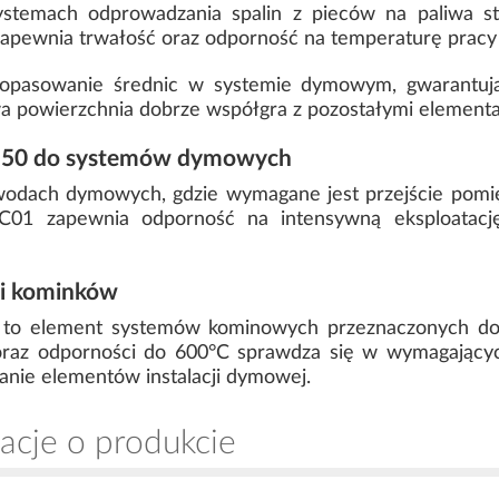
ystemach odprowadzania spalin z pieców na paliwa s
apewnia trwałość oraz odporność na temperaturę pracy 
opasowanie średnic w systemie dymowym, gwarantując
lowa powierzchnia dobrze współgra z pozostałymi eleme
/150 do systemów dymowych
wodach dymowych, gdzie wymagane jest przejście pom
C01 zapewnia odporność na intensywną eksploatację o
 i kominków
to element systemów kominowych przeznaczonych do 
m oraz odporności do 600°C sprawdza się w wymagający
anie elementów instalacji dymowej.
acje o produkcie