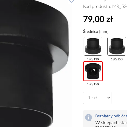
Kod produktu:
MR_53
79,00 zł
Średnica [mm]
120/130
130/150
+7
180/150
Bezpłatny odbiór
W sklepach stac