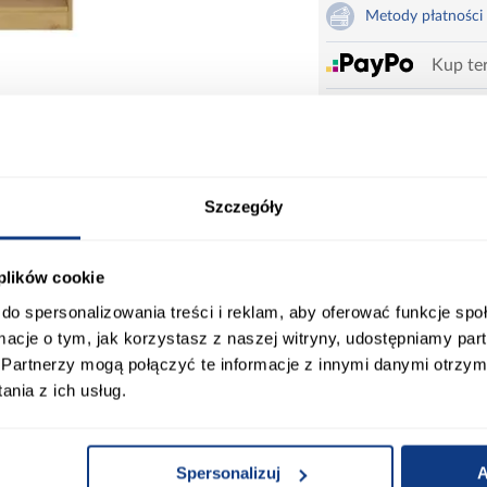
Metody płatności
Kup ter
Zadzwoń i zamów
660 627 627
Karta produktu
Drukuj
Szczegóły
 plików cookie
do spersonalizowania treści i reklam, aby oferować funkcje sp
ie dla osób ceniących elegancję połączoną z praktycznoś
ormacje o tym, jak korzystasz z naszej witryny, udostępniamy p
 białymi półkami nadaje mu nowoczesny, a zarazem u
Partnerzy mogą połączyć te informacje z innymi danymi otrzym
cjami wnętrz.
nia z ich usług.
ległości 33 cm, regał świetnie sprawdzi się do przec
o konstrukcja została wykonana z laminowanej płyty wi
ć i długą żywotność.
Spersonalizuj
A