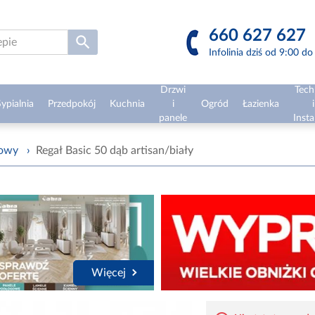
660 627 627
Infolinia dziś od 9:00 d
Drzwi
Tech
ypialnia
Przedpokój
Kuchnia
i
Ogród
Łazienka
i
panele
Insta
żowy
›
Regał Basic 50 dąb artisan/biały
Więcej