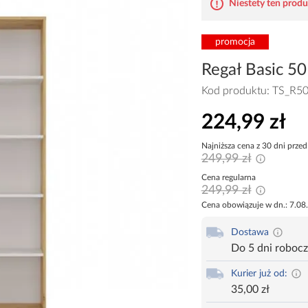
Niestety ten produk
promocja
Regał Basic 50
Kod produktu:
TS_R50
224,99 zł
Najniższa cena z 30 dni przed
249,99 zł
Cena regularna
249,99 zł
Cena obowiązuje w dn.: 7.08
Dostawa
Do 5 dni roboc
Kurier już od:
35,00 zł