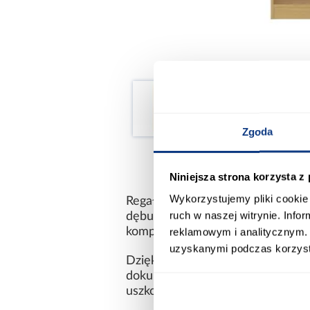
Zgoda
Niniejsza strona korzysta z
Wykorzystujemy pliki cookie 
Regał Basic to idealne rozwiązan
ruch w naszej witrynie. Inf
dębu artisan z kontrastującymi
reklamowym i analitycznym. 
komponujący się z różnymi aranża
uzyskanymi podczas korzysta
Dzięki przestronnym półkom o od
dokumentów oraz dekoracji. Jeg
uszkodzenia, co zapewnia trwałoś