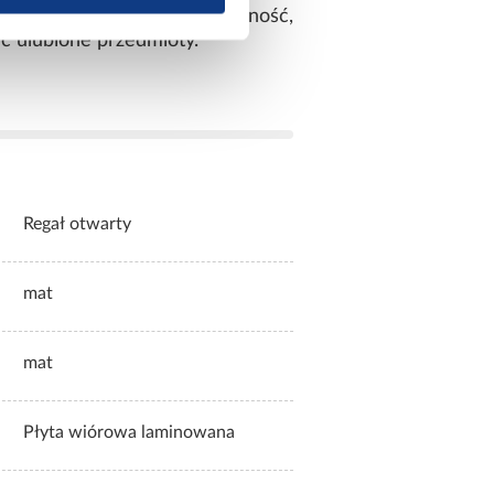
Postaw na styl i funkcjonalność,
ć ulubione przedmioty.
Regał otwarty
mat
mat
Płyta wiórowa laminowana