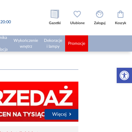
o 20:00
Gazetki
Ulubione
Zaloguj
Koszyk
nika
Wykończenie
Dekoracje
Promocje
wnętrz
i lampy
lacja
Otwórz 
Więcej