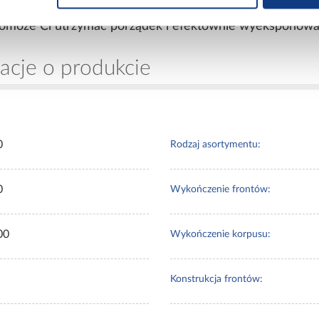
 zarówno do salonu, biura, jak i domowej biblioteki. 
 pomoże Ci utrzymać porządek i efektownie wyeksponowa
acje o produkcie
0
Rodzaj asortymentu:
0
Wykończenie frontów:
00
Wykończenie korpusu:
Konstrukcja frontów: