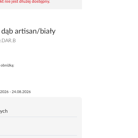
t nie jest dłużej dostępny.
 dąb artisan/biały
.DAR.B
 obniżką:
.2026 - 24.08.2026
zych