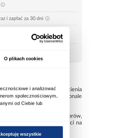
az i zapłać za 30 dni
O plikach cookies
ołecznościowe i analizować
cią. Połączenie ciepłego odcienia
artnerom społecznościowym,
niwersalny charakter, doskonale
anymi od Ciebie lub
howywania książek, segregatorów,
órowej o wysokiej odporności na
kceptuję wszystkie