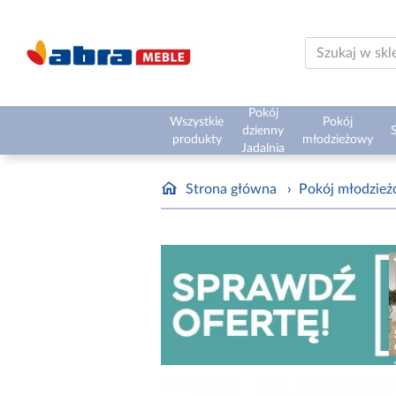
Pokój
Wszystkie
Pokój
dzienny
S
produkty
młodzieżowy
Jadalnia
Strona główna
›
Pokój młodzie