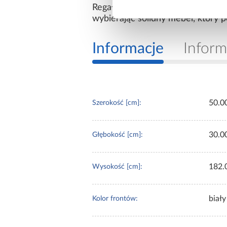
Regał Basic to praktyczny wybór
wybierając solidny mebel, który
Informacje
Inform
50.0
Szerokość [cm]:
30.0
Głębokość [cm]:
182.
Wysokość [cm]:
biały
Kolor frontów: