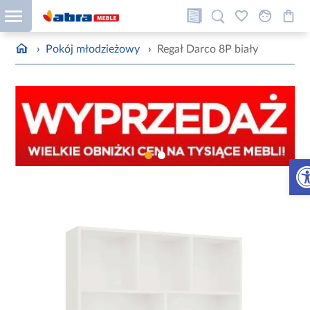
›
Pokój młodzieżowy
›
Regał Darco 8P biały
Otw