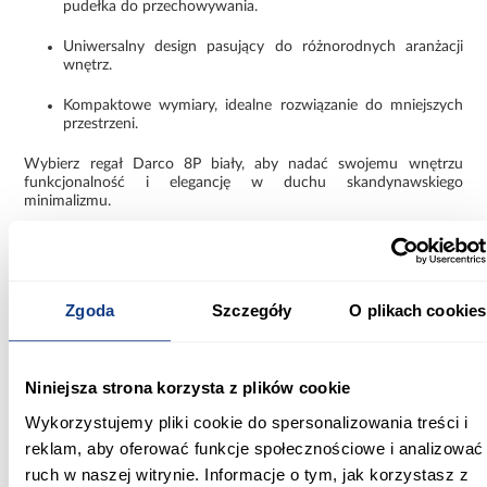
pudełka do przechowywania.
Uniwersalny design pasujący do różnorodnych aranżacji
wnętrz.
Kompaktowe wymiary, idealne rozwiązanie do mniejszych
przestrzeni.
Wybierz regał Darco 8P biały, aby nadać swojemu wnętrzu
funkcjonalność i elegancję w duchu skandynawskiego
minimalizmu.
Informacje
Informacje o produkcie
Zgoda
Szczegóły
O plikach cookies
Szerokość [cm]:
100.00
Niniejsza strona korzysta z plików cookie
Głębokość [cm]:
24.00
Wykorzystujemy pliki cookie do spersonalizowania treści i
reklam, aby oferować funkcje społecznościowe i analizować
Wysokość [cm]:
ruch w naszej witrynie. Informacje o tym, jak korzystasz z