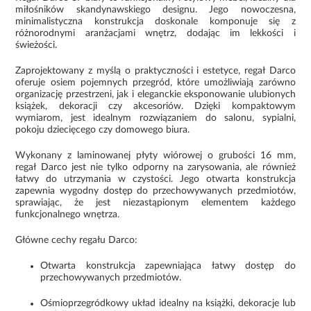
miłośników skandynawskiego designu. Jego nowoczesna,
minimalistyczna konstrukcja doskonale komponuje się z
różnorodnymi aranżacjami wnętrz, dodając im lekkości i
świeżości.
Zaprojektowany z myślą o praktyczności i estetyce, regał Darco
oferuje osiem pojemnych przegród, które umożliwiają zarówno
organizację przestrzeni, jak i eleganckie eksponowanie ulubionych
książek, dekoracji czy akcesoriów. Dzięki kompaktowym
wymiarom, jest idealnym rozwiązaniem do salonu, sypialni,
pokoju dziecięcego czy domowego biura.
Wykonany z laminowanej płyty wiórowej o grubości 16 mm,
regał Darco jest nie tylko odporny na zarysowania, ale również
łatwy do utrzymania w czystości. Jego otwarta konstrukcja
zapewnia wygodny dostęp do przechowywanych przedmiotów,
sprawiając, że jest niezastąpionym elementem każdego
funkcjonalnego wnętrza.
Główne cechy regału Darco:
Otwarta konstrukcja zapewniająca łatwy dostęp do
przechowywanych przedmiotów.
Ośmioprzegródkowy układ idealny na książki, dekoracje lub