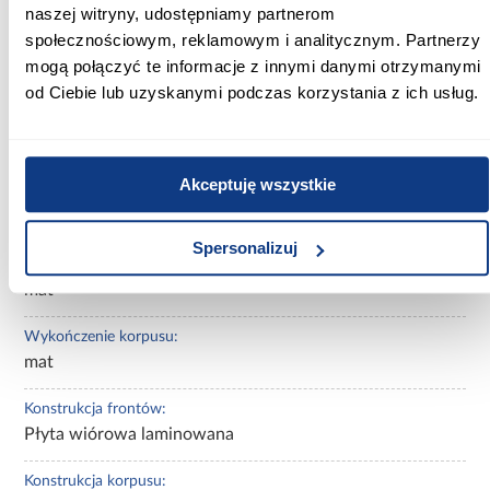
104.00
naszej witryny, udostępniamy partnerom
społecznościowym, reklamowym i analitycznym. Partnerzy
Kolor frontów:
mogą połączyć te informacje z innymi danymi otrzymanymi
biały
od Ciebie lub uzyskanymi podczas korzystania z ich usług.
Kolor korpusu:
biały
Akceptuję wszystkie
Rodzaj asortymentu:
Regał otwarty
Spersonalizuj
Wykończenie frontów:
mat
Wykończenie korpusu:
mat
Konstrukcja frontów:
Płyta wiórowa laminowana
Konstrukcja korpusu: