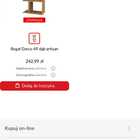
promocja
Regał Darco 4P dąb artisan
242,99 zł
Najniższa cena:
269,99 zł
Cena regularna:
269,99 zł
Dodaj do koszyka
Kupuj on-line