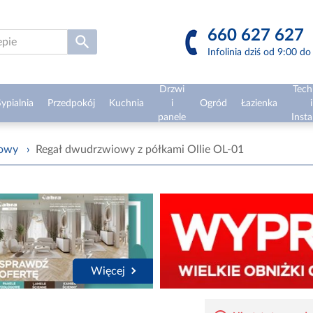
660 627 627
Infolinia dziś od 9:00 d
Drzwi
Tech
ypialnia
Przedpokój
Kuchnia
i
Ogród
Łazienka
i
panele
Insta
żowy
›
Regał dwudrzwiowy z półkami Ollie OL-01
Więcej