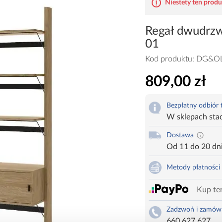
Niestety ten produk
Regał dwudrzw
01
Kod produktu:
DG&OL
809,00 zł
Bezpłatny odbiór
W sklepach sta
Dostawa
Od 11 do 20 dn
Metody płatności
Kup ter
Zadzwoń i zamów
660 627 627