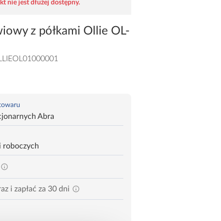
t nie jest dłużej dostępny.
iowy z półkami Ollie OL-
LIEOL01000001
 towaru
cjonarnych Abra
i roboczych
az i zapłać za 30 dni