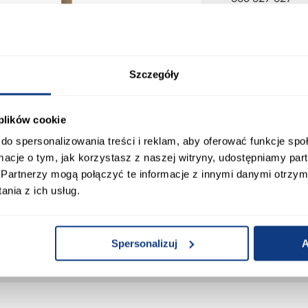
Karta produktu
Drukuj
Szczegóły
 plików cookie
do spersonalizowania treści i reklam, aby oferować funkcje sp
ormacje o tym, jak korzystasz z naszej witryny, udostępniamy p
Partnerzy mogą połączyć te informacje z innymi danymi otrzym
nia z ich usług.
ie OL-01.
Spersonalizuj
A
ort
Informacje o produkcie