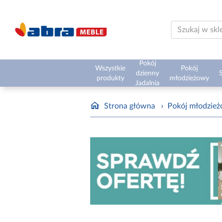
Pokój
Wszystkie
Pokój
dzienny
S
produkty
młodzieżowy
Jadalnia
Strona główna
›
Pokój młodzie