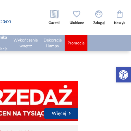
o 20:00
Gazetki
Ulubione
Zaloguj
Koszyk
nika
Wykończenie
Dekoracje
Promocje
wnętrz
i lampy
lacja
Otwórz 
Więcej