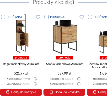
Produkty z kolekcji
PORÓWNAJ
PORÓWNAJ
PORÓWNA
promocja
promocja
pro
Regał łazienkowy Aura loft
Szafka łazienkowa Aura loft
Zestaw mebl
Aura szafka 
521,99 zł
539,99 zł
1 03
Najniższa cena:
579,99 zł
Najniższa cena:
599,99 zł
Najniższa cena
Cena regularna:
579,99 zł
Cena regularna:
599,99 zł
Cena regularna
Dodaj do koszyka
Dodaj do koszyka
Dodaj