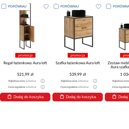
PORÓWNAJ
PORÓWNAJ
PORÓWNA
promocja
promocja
pro
Regał łazienkowy Aura loft
Szafka łazienkowa Aura loft
Zestaw mebl
Aura szafka 
521,99 zł
539,99 zł
1 03
Najniższa cena:
579,99 zł
Najniższa cena:
599,99 zł
Najniższa cena
Cena regularna:
579,99 zł
Cena regularna:
599,99 zł
Cena regularna
Dodaj do koszyka
Dodaj do koszyka
Dodaj