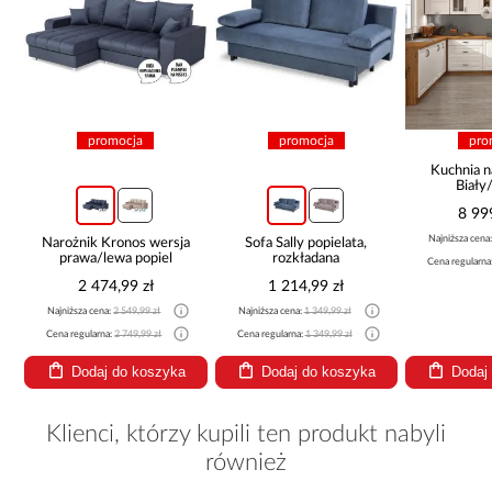
promocja
promocja
pro
Kuchnia n
Biały
265x30
8 99
Najniższa cena
Narożnik Kronos wersja
Sofa Sally popielata,
prawa/lewa popiel
rozkładana
Cena regularna
2 474,99 zł
1 214,99 zł
Najniższa cena:
2 549,99 zł
Najniższa cena:
1 349,99 zł
Cena regularna:
2 749,99 zł
Cena regularna:
1 349,99 zł
Dodaj do koszyka
Dodaj do koszyka
Dodaj
Klienci, którzy kupili ten produkt nabyli
również