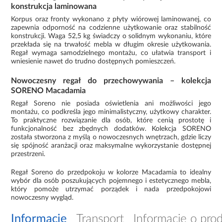
konstrukcja laminowana
Korpus oraz fronty wykonano z płyty wiórowej laminowanej, co
zapewnia odporność na codzienne użytkowanie oraz stabilność
konstrukcji. Waga 52,5 kg świadczy o solidnym wykonaniu, które
przekłada się na trwałość mebla w długim okresie użytkowania.
Regał wymaga samodzielnego montażu, co ułatwia transport i
wniesienie nawet do trudno dostępnych pomieszczeń.
Nowoczesny regał do przechowywania – kolekcja
SORENO Macadamia
Regał Soreno nie posiada oświetlenia ani możliwości jego
montażu, co podkreśla jego minimalistyczny, użytkowy charakter.
To praktyczne rozwiązanie dla osób, które cenią prostotę i
funkcjonalność bez zbędnych dodatków. Kolekcja SORENO
została stworzona z myślą o nowoczesnych wnętrzach, gdzie liczy
się spójność aranżacji oraz maksymalne wykorzystanie dostępnej
przestrzeni.
Regał Soreno do przedpokoju w kolorze Macadamia to idealny
wybór dla osób poszukujących pojemnego i estetycznego mebla,
który pomoże utrzymać porządek i nada przedpokojowi
nowoczesny wygląd.
Informacje
Transport
Informacje o pro