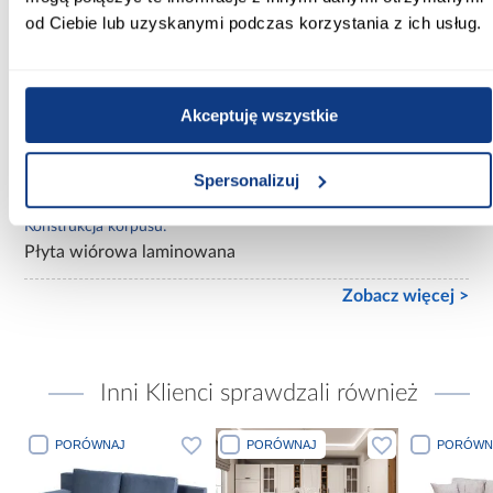
Wykończenie frontów:
od Ciebie lub uzyskanymi podczas korzystania z ich usług.
mat
Wykończenie korpusu:
mat
Akceptuję wszystkie
Konstrukcja frontów:
Spersonalizuj
Płyta wiórowa laminowana
Konstrukcja korpusu:
Płyta wiórowa laminowana
Zobacz więcej >
Inni Klienci sprawdzali również
PORÓWNAJ
PORÓWNAJ
PORÓWN