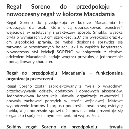
Regał Soreno do przedpokoju –
nowoczesny regał w kolorze Macadamia
Regał Soreno do przedpokoju w kolorze Macadamia to
propozycja dla osób, które chcą uporządkować przestrzeń
wejściową w estetyczny i praktyczny sposób. Smukła, wysoka
bryła o wymiarach 58 cm szerokości, 237 cm wysokości oraz 45
cm głębokości sprawia, że mebel doskonale sprawdza się
zarówno w przestronnych holach, jak i w wąskich korytarzach.
Nowoczesny styl kolekcji SORENO w połączeniu z ciepłym
odcieniem Macadamia nadaje wnętrzu przytulny, a jednocześnie
uporządkowany charakter.
Regał do przedpokoju Macadamia – funkcjonalna
organizacja przestrzeni
Regał Soreno został zaprojektowany z myślą o wygodnym
przechowywaniu odzieży, dodatków i domowych akcesoriów.
Jednodrzwiowa konstrukcja ułatwia organizację zawartości i
pozwala zachować porządek w strefie wejściowej. Matowe
wykończenie frontów i korpusu podkreśla nowoczesną estetykę
mebla, a jednocześnie sprawia, że powierzchnia prezentuje się
elegancko i spójnie z innymi elementami wyposażenia.
Solidny regał Soreno do przedpokoju – trwała