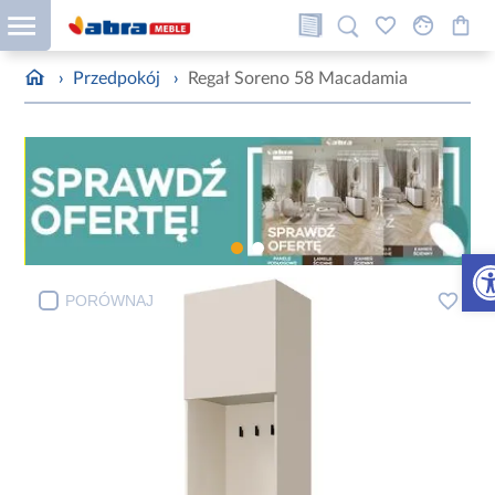
›
Przedpokój
›
Regał Soreno 58 Macadamia
Otw
PORÓWNAJ