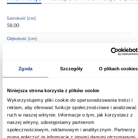
Szerokość [cm]:
58.00
Głębokość [cm]:
45.00
Wysokość [cm]:
237
Zgoda
Szczegóły
O plikach cookies
Wybarwienie:
beżowe
Niniejsza strona korzysta z plików cookie
Wykorzystujemy pliki cookie do spersonalizowania treści i
Kolor frontów:
macadamia
reklam, aby oferować funkcje społecznościowe i analizować
ruch w naszej witrynie. Informacje o tym, jak korzystasz z
Kolor korpusu:
naszej witryny, udostępniamy partnerom
macadamia
społecznościowym, reklamowym i analitycznym. Partnerzy
mogą połączyć te informacje z innymi danymi otrzymanymi