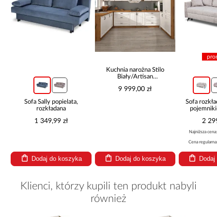
pro
Kuchnia narożna Stilo
Biały/Artisan
265x300x180 Cm
9 999,00 zł
Sofa Sally popielata,
Sofa rozkła
rozkładana
pojemnik
1 349,99 zł
2 29
Najniższa cena
Cena regularna
Dodaj do koszyka
Dodaj do koszyka
Dodaj
Klienci, którzy kupili ten produkt nabyli
również