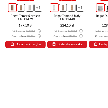
+1
+1
Regał Tomar 5 artisan
Regał Tomar 6 biały
Regał Du
11011479
11011440
197,10 zł
224,10 zł
129
Najniższa cena:
219,00 zł
Najniższa cena:
249,00 zł
Najniższa cen
Cena regularna:
219,00 zł
Cena regularna:
249,00 zł
Cena regular
Dodaj do koszyka
Dodaj do koszyka
Dodaj