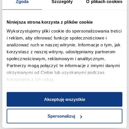
Zgoda
Szczegóły
O plikach cookies
promocja
promocja
Niniejsza strona korzysta z plików cookie
Regał 60 Fini 03 dąb
Szafka Armario TYP B+C
artisan/biały/antracyt
Sonoma
Wykorzystujemy pliki cookie do spersonalizowania treści
773,10 zł
359,10 zł
i reklam, aby oferować funkcje społecznościowe i
Najniższa cena:
859,00 zł
Najniższa cena:
399,00 zł
analizować ruch w naszej witrynie. Informacje o tym, jak
Cena regularna:
859,00 zł
Cena regularna:
399,00 zł
korzystasz z naszej witryny, udostępniamy partnerom
Dodaj do koszyka
Dodaj do koszyka
społecznościowym, reklamowym i analitycznym.
Partnerzy mogą połączyć te informacje z innymi danymi
otrzymanymi od Ciebie lub uzyskanymi podczas
PORÓWNAJ
korzystania z ich usług.
Akceptuję wszystkie
Spersonalizuj
promocja