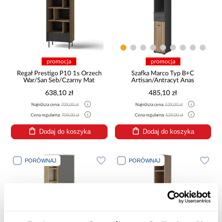
promocja
promocja
Regał Prestigo P10 1s Orzech
Szafka Marco Typ B+C
War/San Seb/Czarny Mat
Artisan/Antracyt Anas
638,10 zł
485,10 zł
Najniższa cena:
709,00 zł
Najniższa cena:
539,00 zł
Cena regularna:
709,00 zł
Cena regularna:
539,00 zł
Dodaj do koszyka
Dodaj do koszyka
PORÓWNAJ
PORÓWNAJ