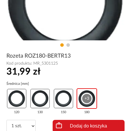
Rozeta ROZ180-BERTR13
Kod produktu:
MR_5301125
31,99 zł
Średnica [mm]
+3
120
130
150
180
Dodaj do koszyka