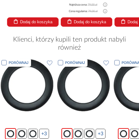
Najniższa cena:
79,00 zł
Cena regularna:
79,00 zł
Dodaj do koszyka
Dodaj do koszyka
Dodaj
Klienci, którzy kupili ten produkt nabyli
również
PORÓWNAJ
PORÓWNAJ
PORÓWNA
+3
+3