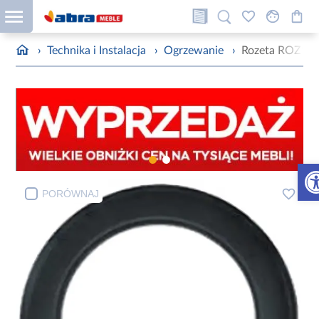
›
Technika i Instalacja
›
Ogrzewanie
›
Rozeta ROZ18
Otw
PORÓWNAJ