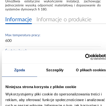
Umożliwia estetyczne wykończenie instalacji, zachowując
jednocześnie wysoką odporność materiałową i dopasowanie do
systemów dymowych fi 180.
Informacje
Informacje o produkcie
Max temperatura pracy:
600
Średnica [mm]:
180
Zastosowanie/przenaczenie:
Zgoda
Szczegóły
O plikach cookies
przewody dymowe
Materiał wykonania:
Niniejsza strona korzysta z plików cookie
blacha czarna gatunek DC01
Wykorzystujemy pliki cookie do spersonalizowania treści i
Rodzaj asortymentu:
reklam, aby oferować funkcje społecznościowe i analizować
rozeta
ruch w naszej witrynie. Informacje o tym, jak korzystasz z