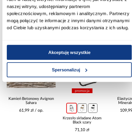
naszej witryny, udostępniamy partnerom
społecznościowym, reklamowym i analitycznym. Partnerzy
mogą połączyć te informacje z innymi danymi otrzymanymi
od Ciebie lub uzyskanymi podczas korzystania z ich usług.
Inni Klienci sprawdzali również
PORÓWNAJ
PORÓWNAJ
PORÓWN
Akceptuję wszystkie
Spersonalizuj
promocja
ey
Kamień Betonowy Avignon
Elastycz
32
Sahara
Mineral
61,99 zł / op.
109,99
Krzesło składane Atom
Black szary
71,10 zł