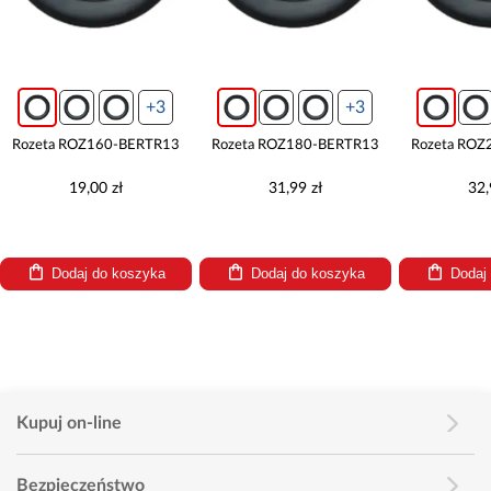
+3
+3
Rozeta ROZ160-BERTR13
Rozeta ROZ180-BERTR13
Rozeta ROZ
19,00 zł
31,99 zł
32,
Dodaj do koszyka
Dodaj do koszyka
Dodaj
Kupuj on-line
Bezpieczeństwo