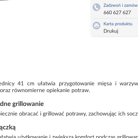
Zadzwoń i zamów
660 627 627
Karta produktu
Drukuj
średnicy 41 cm ułatwia przygotowanie mięsa i warzyw
oraz równomierne opiekanie potraw.
dne grillowanie
iecznie obracać i grillować potrawy, zachowując ich socz
rączką
atwia użytkowanie i zwiększa komfort podczas grillowan