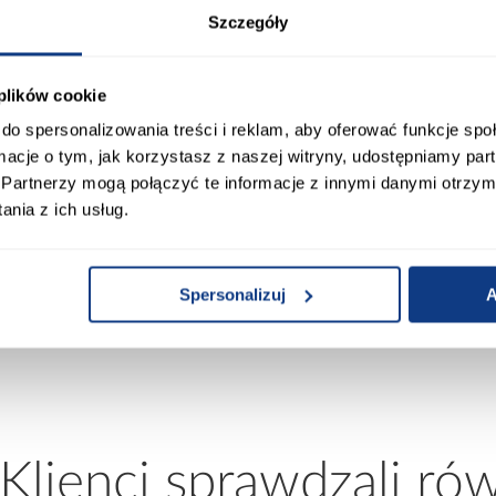
Szczegóły
 plików cookie
do spersonalizowania treści i reklam, aby oferować funkcje sp
ormacje o tym, jak korzystasz z naszej witryny, udostępniamy p
Partnerzy mogą połączyć te informacje z innymi danymi otrzym
Ruszt do grilla 58x30 cm
Ruszt do grilla 60x40 cm
nia z ich usług.
KY5830
KY6040
32,99 zł
33,99 zł
Spersonalizuj
A
 Klienci sprawdzali ró