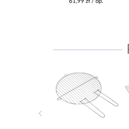
47,95 zł
61,99 zł / op.