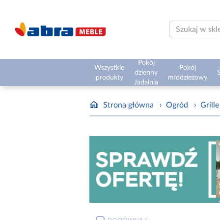
Pokój
Wszystkie
Pokój
dzienny
S
produkty
młodzieżowy
Jadalnia
Strona główna
›
Ogród
›
Grill