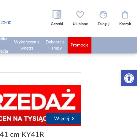
o 20:00
Gazetki
Ulubione
Zaloguj
Koszyk
nika
Wykończenie
Dekoracje
Promocje
wnętrz
i lampy
lacja
Otwórz 
Więcej
a 41 cm KY41R