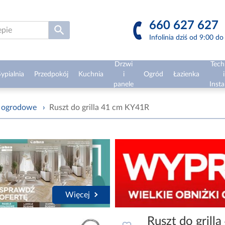
660 627 627
Infolinia dziś od 9:00 d
Drzwi
Tech
ypialnia
Przedpokój
Kuchnia
i
Ogród
Łazienka
i
panele
Insta
e ogrodowe
›
Ruszt do grilla 41 cm KY41R
Więcej
Ruszt do grill