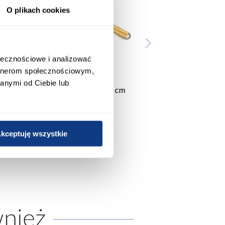
O plikach cookies
ołecznościowe i analizować
artnerom społecznościowym,
anymi od Ciebie lub
Ruszt do grilla 54x28x1,5 cm
Ruszt do grilla 41 c
KY3769
26,99 zł
26,99 zł
kceptuję wszystkie
wnież