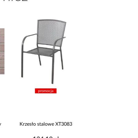
promocja
y
Krzesło stalowe XT3083
Panel winylowy SPC 
Oak R131 XL 4mm 