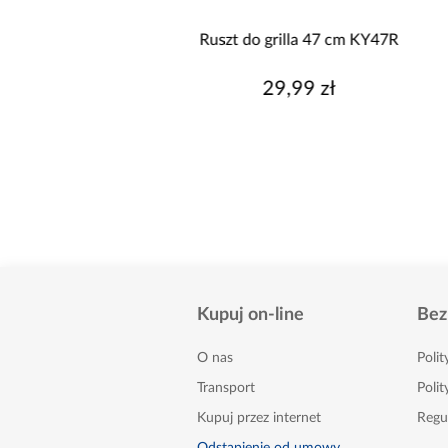
 do grilla 46,5x32 cm
Ruszt do grilla 47 cm KY47R
KY4632
29,99 zł
29,99 zł
Kupuj on-line
Bez
O nas
Poli
Transport
Polit
Kupuj przez internet
Regu