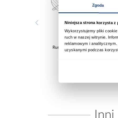
Zgoda
Niniejsza strona korzysta z
Wykorzystujemy pliki cookie 
ruch w naszej witrynie. Inf
reklamowym i analitycznym. 
 do grilla 46,5x32 cm
Ruszt do grilla 47 cm KY47R
uzyskanymi podczas korzysta
KY4632
29,99 zł
29,99 zł
Inni