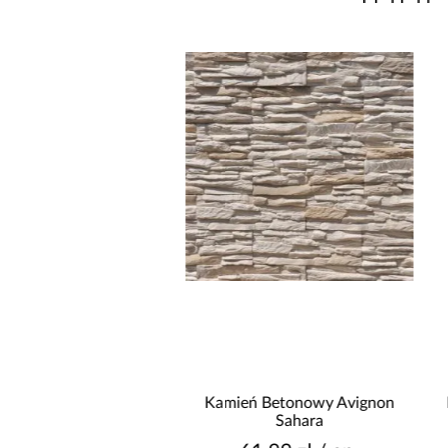
twa przypodłogowa
Kamień Betonowy Avignon
ana dąb 60mm 2,2MB
Sahara