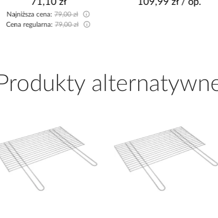
71,10 zł
109,99 zł / op.
Najniższa cena:
79,00 zł
Cena regularna:
79,00 zł
Produkty alternatywn