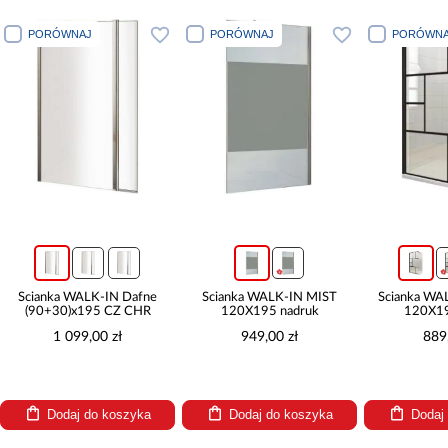
PORÓWNAJ
PORÓWNAJ
PORÓWNA
Ścianka WALK-IN Dafne
Ścianka WALK-IN MIST
Ścianka WA
(90+30)x195 CZ CHR
120X195 nadruk
120X19
1 099,00 zł
949,00 zł
889
Dodaj do koszyka
Dodaj do koszyka
Dodaj