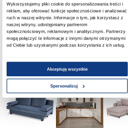
Tak
Wykorzystujemy pliki cookie do spersonalizowania treści i
reklam, aby oferować funkcje społecznościowe i analizować
Regulacja na profilu przyściennym:
ruch w naszej witrynie. Informacje o tym, jak korzystasz z
Tak
naszej witryny, udostępniamy partnerom
społecznościowym, reklamowym i analitycznym. Partnerzy
Szkło hartowane:
mogą połączyć te informacje z innymi danymi otrzymanymi
Tak
od Ciebie lub uzyskanymi podczas korzystania z ich usług.
Zobacz więcej >
Akceptuję wszystkie
Inni Klienci sprawdzali również
Spersonalizuj
PORÓWNAJ
PORÓWNAJ
PORÓWN