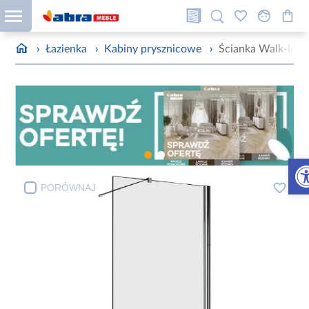
›
Łazienka
›
Kabiny prysznicowe
›
Ścianka Walk-In S
Otw
PORÓWNAJ