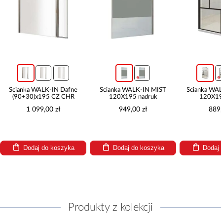
Ścianka WALK-IN Dafne
Ścianka WALK-IN MIST
Ścianka WA
(90+30)x195 CZ CHR
120X195 nadruk
120X19
1 099,00 zł
949,00 zł
889
Dodaj do koszyka
Dodaj do koszyka
Dodaj
Produkty z kolekcji