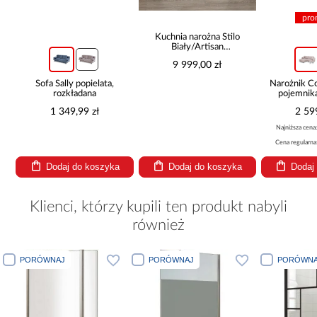
pro
Kuchnia narożna Stilo
Biały/Artisan
265x300x180 Cm
9 999,00 zł
Sofa Sally popielata,
Narożnik 
rozkładana
pojemnik
be
1 349,99 zł
2 59
Najniższa cena
Cena regularna
Dodaj do koszyka
Dodaj do koszyka
Dodaj
Klienci, którzy kupili ten produkt nabyli
również
PORÓWNAJ
PORÓWNAJ
PORÓWNA