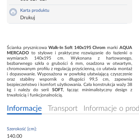
Karta produktu
Drukuj
Ścianka prysznicowa
Walk-In Soft 140x195 Chrom
marki
AQUA
MERCADO
to stylowe i praktyczne rozwiązanie do łazienki o
wymiarach 140x195 cm. Wykonana z hartowanego,
bezbarwnego szkła o grubości 6 mm, osadzona w otwartym,
chromowanym profilu z regulacją przyścienną, co ułatwia montaż
i dopasowanie. Wyposażona w powłokę ułatwiającą czyszczenie
oraz stabilny wspornik o długości 99,5 cm, zapewnia
bezpieczeństwo i komfort użytkowania. Cała konstrukcja waży 38
kg i należy do serii
SOFT
, łącząc minimalistyczny design z
trwałością i funkcjonalnością.
Informacje
Transport
Informacje o pro
Szerokość [cm]:
140.00