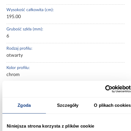
Wysokość całkowita (cm):
195.00
Grubość szkła (mm):
6
Rodzaj profilu:
otwarty
Kolor profilu:
chrom
Kolor szkła:
bezbarwne
Zgoda
Szczegóły
O plikach cookies
Kształt:
walk-in
Niniejsza strona korzysta z plików cookie
Powłoka ułatwiająca czyszczenie: