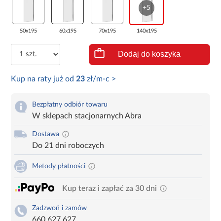
+5
50x195
60x195
70x195
140x195
Dodaj do koszyka
Kup na raty już od
23
zł/m-c >
Bezpłatny odbiór towaru
W sklepach stacjonarnych Abra
Dostawa
Do 21 dni roboczych
Metody płatności
Kup teraz i zapłać za 30 dni
Zadzwoń i zamów
660 627 627