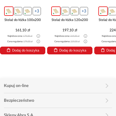
+3
+3
Stelaż do łóżka 100x200
Stelaż do łóżka 120x200
Stelaż do 
161,10 zł
197,10 zł
224
Najniższa cena:
179,00 zł
Najniższa cena:
219,00 zł
Najniższa cen
Cena regularna:
179,00 zł
Cena regularna:
219,00 zł
Cena regularn
Dodaj do koszyka
Dodaj do koszyka
Dodaj
Kupuj on-line
Bezpieczeństwo
Sklepy Abra S.A.