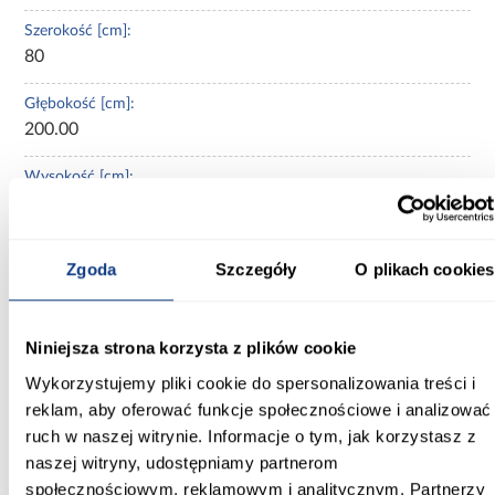
Szerokość [cm]:
80
Głębokość [cm]:
200.00
Wysokość [cm]:
3
Rodzaj asortymentu:
Zgoda
Szczegóły
O plikach cookies
stelaż do łóżka
Wymaga złożenia:
Niniejsza strona korzysta z plików cookie
Nie
Wykorzystujemy pliki cookie do spersonalizowania treści i
Waga [kg]:
reklam, aby oferować funkcje społecznościowe i analizować
8
ruch w naszej witrynie. Informacje o tym, jak korzystasz z
naszej witryny, udostępniamy partnerom
społecznościowym, reklamowym i analitycznym. Partnerzy