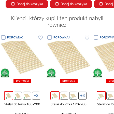
Dodaj do koszyka
Dodaj do koszyka
Dodaj
Klienci, którzy kupili ten produkt nabyli
również
PORÓWNAJ
PORÓWNAJ
PORÓWNA
promocja
promocja
pro
+3
+3
Stelaż do łóżka 100x200
Stelaż do łóżka 120x200
Stelaż do 