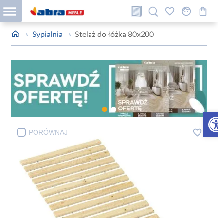
›
Sypialnia
›
Stelaż do łóżka 80x200
Otw
PORÓWNAJ