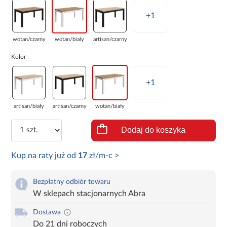
+1
wotan/czarny
wotan/bialy
artisan/czarny
Kolor
+1
artisan/biały
artisan/czarny
wotan/biały
Dodaj do koszyka
Kup na raty już od
17
zł/m-c >
Bezpłatny odbiór towaru
W sklepach stacjonarnych Abra
Dostawa
Do 21 dni roboczych