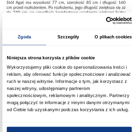
Stół Agat ma wysokość 77 cm, szerokość 85 cm i długość 160
cm przed rozłożeniem. Po rozłożeniu, jego długość zwiększa się aż
do 240 cm, co umożliwia komfortowe usadzenie większej liczby
gości. Funkcja rozkładania z dodatkowymi dwoma wkładkami po
40 cm każda sprawia, że jest to doskonały wybór dla tych, którzy
potrzebują mebla elastycznego, dopasowującego się do różnych
okazji.
Zgoda
Szczegóły
O plikach cookies
Blat stołu wykonany jest z wytrzymałej płyty wiórowej
laminowanej, która zapewnia odporność na codzienne zużycie i
łatwość w utrzymaniu czystości. Jego prostokątny kształt i
Niniejsza strona korzysta z plików cookie
matowe wykończenie dodają elegancji oraz subtelnej prostoty,
która wpasuje się w różnorodne aranżacje wnętrz, od klasycznych
Wykorzystujemy pliki cookie do spersonalizowania treści i
po nowoczesne. Jasne drewnopodobne wybarwienie blatu
reklam, aby oferować funkcje społecznościowe i analizować
dodaje stołu naturalnego charakteru, nadając pomieszczeniu
ciepłą, przytulną atmosferę.
ruch w naszej witrynie. Informacje o tym, jak korzystasz z
naszej witryny, udostępniamy partnerom
Stelaż stołu Agat wykonany jest z połączenia płyty MDF i
drewna, co gwarantuje stabilność i wytrzymałość konstrukcji.
społecznościowym, reklamowym i analitycznym. Partnerzy
Staranne wykonanie oraz wysokiej jakości materiały sprawiają, że
mogą połączyć te informacje z innymi danymi otrzymanymi
stół będzie służył przez długie lata, zachowując przy tym swój
od Ciebie lub uzyskanymi podczas korzystania z ich usług.
elegancki wygląd.
Stół Agat 160+2x40 to harmonijne połączenie funkcjonalności i
stylu. Jego klasyczny design, praktyczność oraz solidne
wykonanie sprawiają, że będzie centralnym punktem każdej