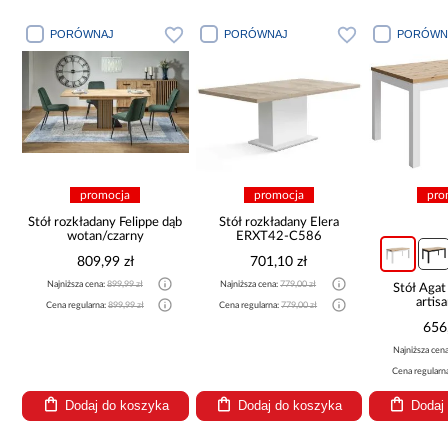
PORÓWNAJ
PORÓWNAJ
PORÓWN
promocja
promocja
pro
)
Stół rozkładany Felippe dąb
Stół rozkładany Elera
wotan/czarny
ERXT42-C586
809,99 zł
701,10 zł
Najniższa cena:
899,99 zł
Najniższa cena:
779,00 zł
Stół Aga
artis
Cena regularna:
899,99 zł
Cena regularna:
779,00 zł
656
Najniższa cen
Cena regularn
Dodaj do koszyka
Dodaj do koszyka
Dodaj