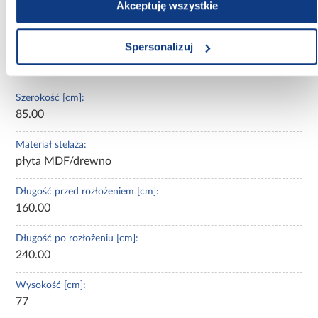
Akceptuję wszystkie
jadalni, gdzie codzienne posiłki i wyjątkowe okazje staną się
jeszcze bardziej wyjątkowe.
Spersonalizuj
Informacje
Transport
Do pobrania
Inf
Szerokość [cm]:
85.00
Materiał stelaża:
płyta MDF/drewno
Długość przed rozłożeniem [cm]:
160.00
Długość po rozłożeniu [cm]:
240.00
Wysokość [cm]:
77