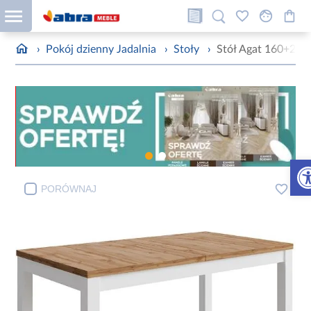
›
Pokój dzienny Jadalnia
›
Stoły
›
Stół Agat 160+2x4
Otw
PORÓWNAJ