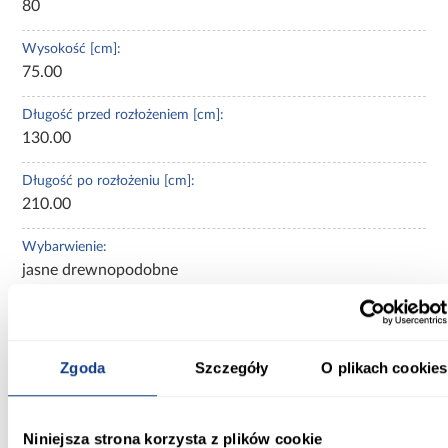
80
Wysokość [cm]:
75.00
Długość przed rozłożeniem [cm]:
130.00
Długość po rozłożeniu [cm]:
210.00
Wybarwienie:
jasne drewnopodobne
Kolor:
dąb cremona torro
Zgoda
Szczegóły
O plikach cookies
Materiał wykonania:
płyta wiórowa laminowana
Niniejsza strona korzysta z plików cookie
Materiał stelaża: