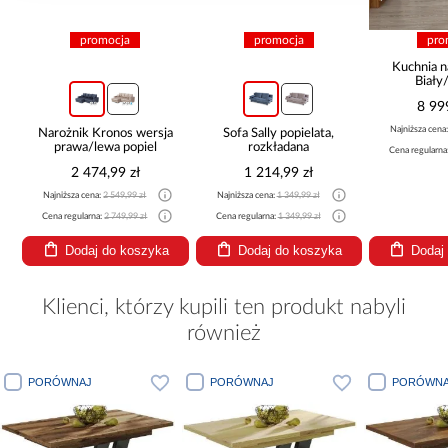
promocja
promocja
pro
Kuchnia n
Biały
265x30
8 99
Najniższa cena
Narożnik Kronos wersja
Sofa Sally popielata,
prawa/lewa popiel
rozkładana
Cena regularna
2 474,99 zł
1 214,99 zł
Najniższa cena:
2 549,99 zł
Najniższa cena:
1 349,99 zł
Cena regularna:
2 749,99 zł
Cena regularna:
1 349,99 zł
Dodaj do koszyka
Dodaj do koszyka
Dodaj
Klienci, którzy kupili ten produkt nabyli
również
PORÓWNAJ
PORÓWNAJ
PORÓWNA