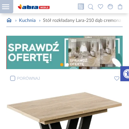
›
Kuchnia
›
Stół rozkładany Lara-210 dąb cremona tor
Otw
PORÓWNAJ