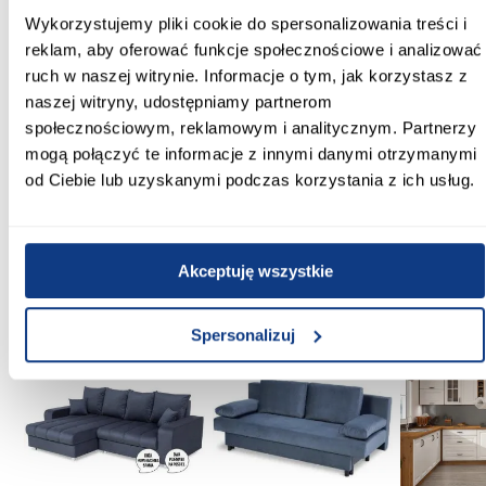
płyta wiórowa laminowana
Wykorzystujemy pliki cookie do spersonalizowania treści i
reklam, aby oferować funkcje społecznościowe i analizować
Materiał blatu:
ruch w naszej witrynie. Informacje o tym, jak korzystasz z
płyta wiórowa laminowana
naszej witryny, udostępniamy partnerom
społecznościowym, reklamowym i analitycznym. Partnerzy
Rozkładany blat:
mogą połączyć te informacje z innymi danymi otrzymanymi
rozkładany
od Ciebie lub uzyskanymi podczas korzystania z ich usług.
Zobacz więcej >
Akceptuję wszystkie
Inni Klienci sprawdzali również
Spersonalizuj
PORÓWNAJ
PORÓWNAJ
PORÓWN