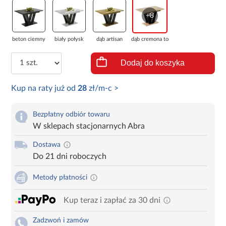
+8
beton ciemny
biały połysk
dąb artisan
dąb cremona tor...
Dodaj do koszyka
Kup na raty już od
28
zł/m-c >
Bezpłatny odbiór towaru
W sklepach stacjonarnych Abra
Dostawa
Do 21 dni roboczych
Metody płatności
Kup teraz i zapłać za 30 dni
Zadzwoń i zamów