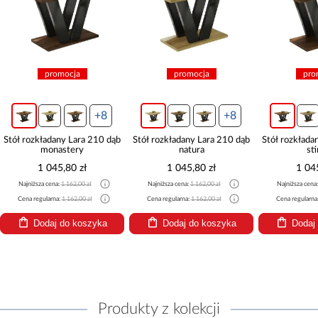
promocja
promocja
pro
+8
+8
Stół rozkładany Lara 210 dąb
Stół rozkładany Lara 210 dąb
Stół rozkłada
monastery
natura
sti
1 045,80 zł
1 045,80 zł
1 04
Najniższa cena:
1 162,00 zł
Najniższa cena:
1 162,00 zł
Najniższa cena
Cena regularna:
1 162,00 zł
Cena regularna:
1 162,00 zł
Cena regularna
Dodaj do koszyka
Dodaj do koszyka
Dodaj
Produkty z kolekcji