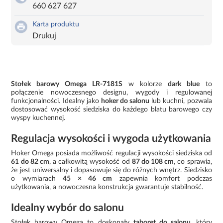
660 627 627
Karta produktu
Drukuj
Stołek barowy Omega LR-7181S
w kolorze
dark blue
to
połączenie nowoczesnego designu, wygody i regulowanej
funkcjonalności. Idealny jako
hoker do salonu
lub kuchni, pozwala
dostosować wysokość siedziska do każdego blatu barowego czy
wyspy kuchennej.
Regulacja wysokości i wygoda użytkowania
Hoker Omega posiada możliwość regulacji wysokości siedziska od
61 do 82 cm
, a całkowitą wysokość od
87 do 108 cm
, co sprawia,
że jest uniwersalny i dopasowuje się do różnych wnętrz. Siedzisko
o wymiarach
45 × 46 cm
zapewnia komfort podczas
użytkowania, a nowoczesna konstrukcja gwarantuje stabilność.
Idealny wybór do salonu
Stołek barowy Omega to doskonały
taboret do salonu
, który