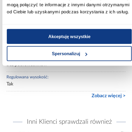
mogą połączyć te informacje z innymi danymi otrzymanymi
niebieski
od Ciebie lub uzyskanymi podczas korzystania z ich usług.
Kolekcja:
Omega
Akceptuję wszystkie
Materiał obicia:
tkanina
Spersonalizuj
Podłokietniki:
bez podłokietników
Regulowana wysokość:
Tak
Zobacz więcej >
Inni Klienci sprawdzali również