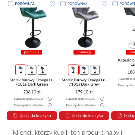
PORÓWNAJ
PORÓWNAJ
PORÓWN
promocja
promocja
pro
Krzesło 
cz
188
Najniższa cen
Stołek Barowy Omega Lr-
Stołek Barowy Omega Lr-
7181s Dark Green
7181s Dark Grey
Cena regularn
206,10 zł
179,10 zł
Najniższa cena:
229,00 zł
Najniższa cena:
199,00 zł
Cena regularna:
229,00 zł
Cena regularna:
199,00 zł
Dodaj do koszyka
Dodaj do koszyka
Dodaj
Klienci, którzy kupili ten produkt nabyli