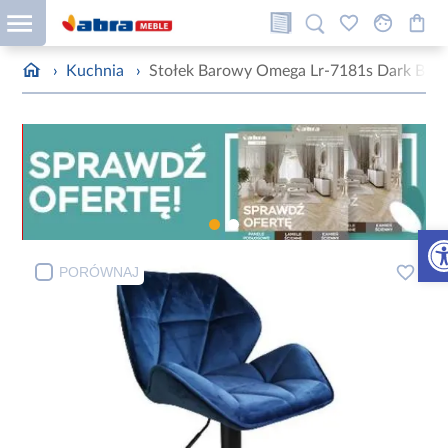
›
Kuchnia
›
Stołek Barowy Omega Lr-7181s Dark Blue
Otw
PORÓWNAJ