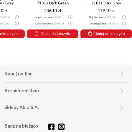
rk Grey
7181s Dark Green
7181s Dark Grey
0 zł
206,10 zł
179,10 zł
199,00 zł
Najniższa cena:
229,00 zł
Najniższa cena:
199,00 zł
199,00 zł
Cena regularna:
229,00 zł
Cena regularna:
199,00 zł
do koszyka
Dodaj do koszyka
Dodaj do koszyka
Kupuj on-line
Bezpieczeństwo
Sklepy Abra S.A.
Bądź na bieżąco