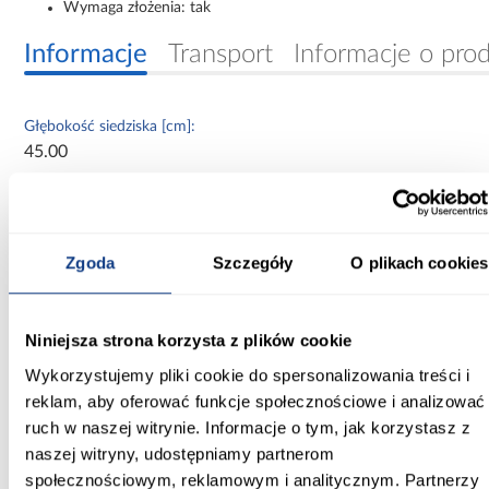
Wymaga złożenia: tak
Informacje
Transport
Informacje o pro
Głębokość siedziska [cm]:
45.00
Szerokość [cm]:
46.00
Zgoda
Szczegóły
O plikach cookies
Głębokość [cm]:
45.00
Niniejsza strona korzysta z plików cookie
Wysokość [cm]:
110.00
Wykorzystujemy pliki cookie do spersonalizowania treści i
reklam, aby oferować funkcje społecznościowe i analizować
Producent:
ruch w naszej witrynie. Informacje o tym, jak korzystasz z
Merkury Market
naszej witryny, udostępniamy partnerom
społecznościowym, reklamowym i analitycznym. Partnerzy
Kolor: