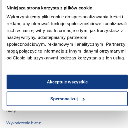
Niniejsza strona korzysta z plików cookie
Informacje
Informacje o produkcie
Wykorzystujemy pliki cookie do spersonalizowania treści i
reklam, aby oferować funkcje społecznościowe i analizować
Szerokość [cm]:
ruch w naszej witrynie. Informacje o tym, jak korzystasz z
90.00
naszej witryny, udostępniamy partnerom
społecznościowym, reklamowym i analitycznym. Partnerzy
Wysokość [cm]:
mogą połączyć te informacje z innymi danymi otrzymanymi
55.00
od Ciebie lub uzyskanymi podczas korzystania z ich usług.
Długość przed rozłożeniem [cm]:
50.00
Akceptuję wszystkie
Długość po rozłożeniu [cm]:
50.00
Spersonalizuj
Kolor:
biały
Wykończenie blatu: