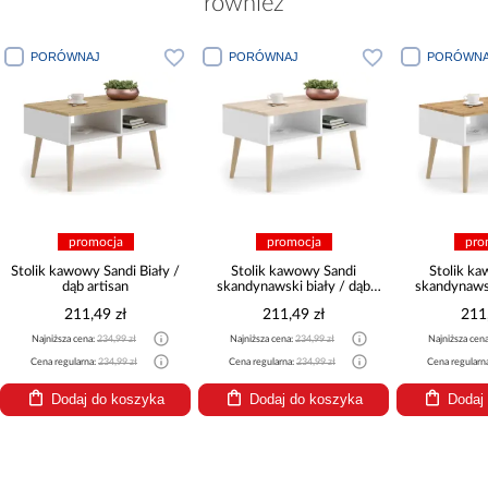
również
PORÓWNAJ
PORÓWNAJ
PORÓWNA
promocja
promocja
pro
Stolik kawowy Sandi Biały /
Stolik kawowy Sandi
Stolik k
dąb artisan
skandynawski biały / dąb
skandynawsk
sonoma
craf
211,49 zł
211,49 zł
211
Najniższa cena:
234,99 zł
Najniższa cena:
234,99 zł
Najniższa cen
Cena regularna:
234,99 zł
Cena regularna:
234,99 zł
Cena regularn
Dodaj do koszyka
Dodaj do koszyka
Dodaj