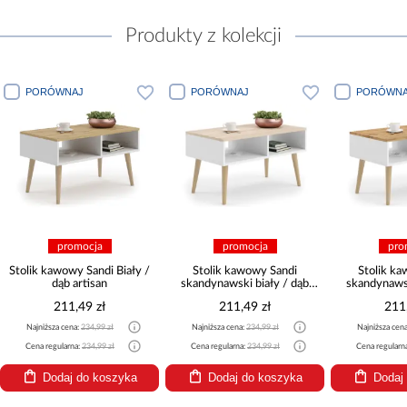
Produkty z kolekcji
PORÓWNAJ
PORÓWNAJ
PORÓWNA
promocja
promocja
pro
Stolik kawowy Sandi Biały /
Stolik kawowy Sandi
Stolik k
dąb artisan
skandynawski biały / dąb
skandynawsk
sonoma
craf
211,49 zł
211,49 zł
211
Najniższa cena:
234,99 zł
Najniższa cena:
234,99 zł
Najniższa cen
Cena regularna:
234,99 zł
Cena regularna:
234,99 zł
Cena regularn
Dodaj do koszyka
Dodaj do koszyka
Dodaj