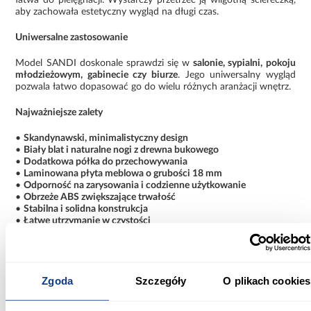
aby zachowała estetyczny wygląd na długi czas.
Uniwersalne zastosowanie
Model SANDI doskonale sprawdzi się w
salonie, sypialni, pokoju
młodzieżowym, gabinecie czy biurze
. Jego uniwersalny wygląd
pozwala łatwo dopasować go do wielu różnych aranżacji wnętrz.
Najważniejsze zalety
•
Skandynawski, minimalistyczny design
•
Biały blat i naturalne nogi z drewna bukowego
•
Dodatkowa półka do przechowywania
•
Laminowana płyta meblowa o grubości 18 mm
•
Odporność na zarysowania i codzienne użytkowanie
•
Obrzeże ABS zwiększające trwałość
•
Stabilna i solidna konstrukcja
•
Łatwe utrzymanie w czystości
•
Uniwersalne zastosowanie w różnych pomieszczeniach
•
Produkt wykonany z polskich materiałów
Stolik kawowy SANDI skandynawski biały to funkcjonalny i
Zgoda
Szczegóły
O plikach cookies
stylowy mebel, który łączy
estetykę, trwałość oraz wygodę
użytkowania
, stając się eleganckim uzupełnieniem każdego
nowoczesnego wnętrza.