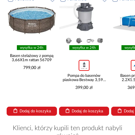
wysyłka w 24h
wysyłka w 24h
wysył
ą
Basen stelażowy z pompą
3,66X1m rattan 56709
799,00 zł
Pompa do basenów
Basen p
piaskowa Bestway 3,596
2.2X1.
l/h 58515
282
399,00 zł
369
Dodaj do koszyka
Dodaj do koszyka
Dodaj
Klienci, którzy kupili ten produkt nabyli