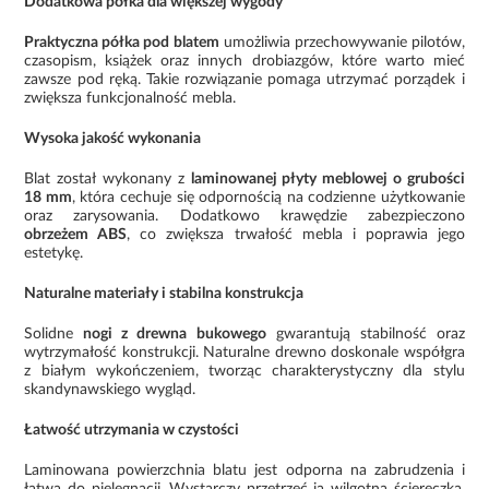
Dodatkowa półka dla większej wygody
Praktyczna półka pod blatem
umożliwia przechowywanie pilotów,
czasopism, książek oraz innych drobiazgów, które warto mieć
zawsze pod ręką. Takie rozwiązanie pomaga utrzymać porządek i
zwiększa funkcjonalność mebla.
Wysoka jakość wykonania
Blat został wykonany z
laminowanej płyty meblowej o grubości
18 mm
, która cechuje się odpornością na codzienne użytkowanie
oraz zarysowania. Dodatkowo krawędzie zabezpieczono
obrzeżem ABS
, co zwiększa trwałość mebla i poprawia jego
estetykę.
Naturalne materiały i stabilna konstrukcja
Solidne
nogi z drewna bukowego
gwarantują stabilność oraz
wytrzymałość konstrukcji. Naturalne drewno doskonale współgra
z białym wykończeniem, tworząc charakterystyczny dla stylu
skandynawskiego wygląd.
Łatwość utrzymania w czystości
Laminowana powierzchnia blatu jest odporna na zabrudzenia i
łatwa do pielęgnacji. Wystarczy przetrzeć ją wilgotną ściereczką,