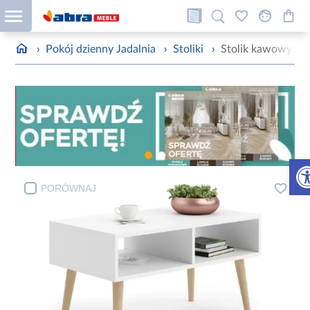
›
Pokój dzienny Jadalnia
›
Stoliki
›
Stolik kawowy San
Otw
PORÓWNAJ