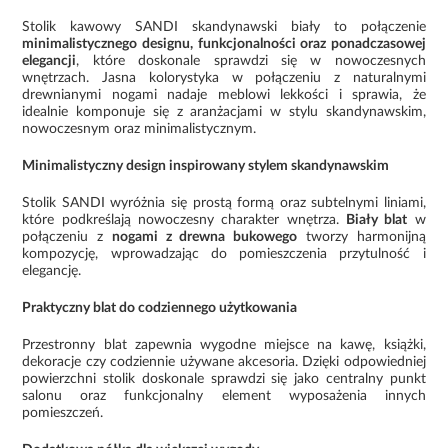
Stolik kawowy SANDI skandynawski biały to połączenie
minimalistycznego designu, funkcjonalności oraz ponadczasowej
elegancji
, które doskonale sprawdzi się w nowoczesnych
wnętrzach. Jasna kolorystyka w połączeniu z naturalnymi
drewnianymi nogami nadaje meblowi lekkości i sprawia, że
idealnie komponuje się z aranżacjami w stylu skandynawskim,
nowoczesnym oraz minimalistycznym.
Minimalistyczny design inspirowany stylem skandynawskim
Stolik SANDI wyróżnia się prostą formą oraz subtelnymi liniami,
które podkreślają nowoczesny charakter wnętrza.
Biały blat
w
połączeniu z
nogami z drewna bukowego
tworzy harmonijną
kompozycję, wprowadzając do pomieszczenia przytulność i
elegancję.
Praktyczny blat do codziennego użytkowania
Przestronny blat zapewnia wygodne miejsce na kawę, książki,
dekoracje czy codziennie używane akcesoria. Dzięki odpowiedniej
powierzchni stolik doskonale sprawdzi się jako centralny punkt
salonu oraz funkcjonalny element wyposażenia innych
pomieszczeń.