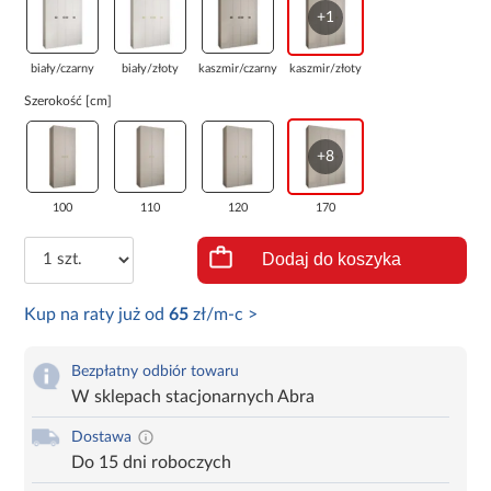
+1
biały/czarny
biały/złoty
kaszmir/czarny
kaszmir/złoty
Szerokość [cm]
+8
100
110
120
170
Dodaj do koszyka
Kup na raty już od
65
zł/m-c >
Bezpłatny odbiór towaru
W sklepach stacjonarnych Abra
Dostawa
Do 15 dni roboczych