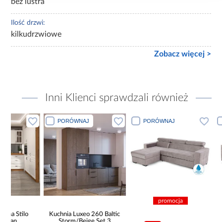
bez lustra
Ilość drzwi:
kilkudrzwiowe
Zobacz więcej >
Inni Klienci sprawdzali również
PORÓWNAJ
PORÓWNAJ
PORÓWN
promocja
pro
Kuchnia Luxeo 260 Baltic
Storm/Beige Set 3