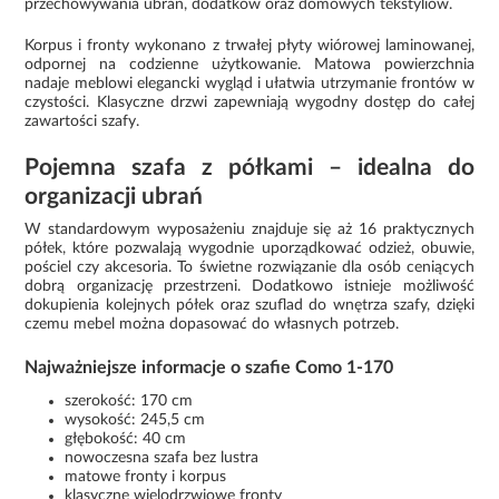
przechowywania ubrań, dodatków oraz domowych tekstyliów.
Korpus i fronty wykonano z trwałej płyty wiórowej laminowanej,
odpornej na codzienne użytkowanie. Matowa powierzchnia
nadaje meblowi elegancki wygląd i ułatwia utrzymanie frontów w
czystości. Klasyczne drzwi zapewniają wygodny dostęp do całej
zawartości szafy.
Pojemna szafa z półkami – idealna do
organizacji ubrań
W standardowym wyposażeniu znajduje się aż 16 praktycznych
półek, które pozwalają wygodnie uporządkować odzież, obuwie,
pościel czy akcesoria. To świetne rozwiązanie dla osób ceniących
dobrą organizację przestrzeni. Dodatkowo istnieje możliwość
dokupienia kolejnych półek oraz szuflad do wnętrza szafy, dzięki
czemu mebel można dopasować do własnych potrzeb.
Najważniejsze informacje o szafie Como 1-170
szerokość: 170 cm
wysokość: 245,5 cm
głębokość: 40 cm
nowoczesna szafa bez lustra
matowe fronty i korpus
klasyczne wielodrzwiowe fronty