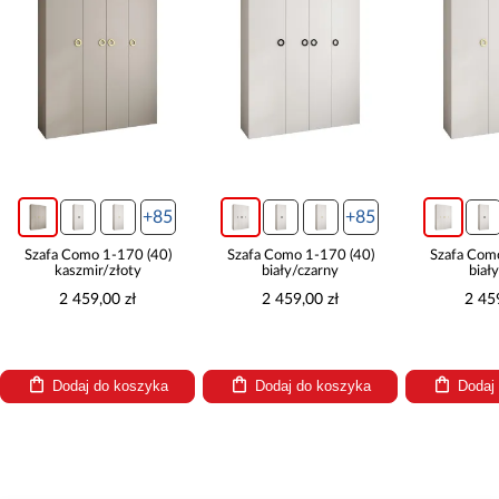
+85
+85
Szafa Como 1-170 (40)
Szafa Como 1-170 (40)
Szafa Com
kaszmir/złoty
biały/czarny
biał
2 459,00 zł
2 459,00 zł
2 45
Dodaj do koszyka
Dodaj do koszyka
Dodaj