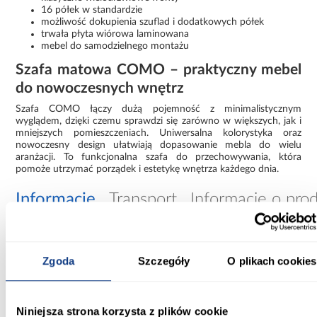
16 półek w standardzie
możliwość dokupienia szuflad i dodatkowych półek
trwała płyta wiórowa laminowana
mebel do samodzielnego montażu
Szafa matowa COMO – praktyczny mebel
do nowoczesnych wnętrz
Szafa COMO łączy dużą pojemność z minimalistycznym
wyglądem, dzięki czemu sprawdzi się zarówno w większych, jak i
mniejszych pomieszczeniach. Uniwersalna kolorystyka oraz
nowoczesny design ułatwiają dopasowanie mebla do wielu
aranżacji. To funkcjonalna szafa do przechowywania, która
pomoże utrzymać porządek i estetykę wnętrza każdego dnia.
Informacje
Transport
Informacje o pro
Szerokość [cm]:
Zgoda
Szczegóły
O plikach cookies
170.00
Głębokość [cm]:
40.00
Niniejsza strona korzysta z plików cookie