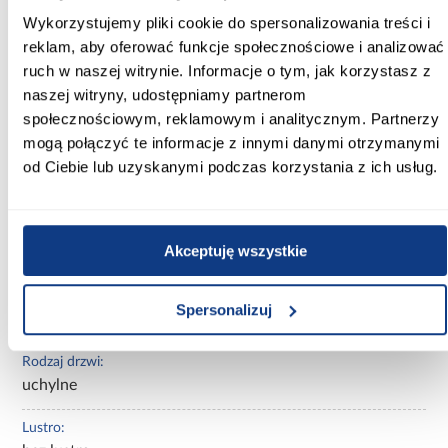
Wykorzystujemy pliki cookie do spersonalizowania treści i
Wysokość [cm]:
reklam, aby oferować funkcje społecznościowe i analizować
245.50
ruch w naszej witrynie. Informacje o tym, jak korzystasz z
naszej witryny, udostępniamy partnerom
Kolor frontów:
społecznościowym, reklamowym i analitycznym. Partnerzy
beżowy
mogą połączyć te informacje z innymi danymi otrzymanymi
Kolor korpusu:
od Ciebie lub uzyskanymi podczas korzystania z ich usług.
beżowy
Wybarwienie:
Akceptuję wszystkie
beżowe
Rodzaj szafy:
Spersonalizuj
prosta
Rodzaj drzwi:
uchylne
Lustro: