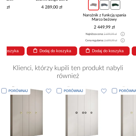
4 289,00 zł
Narożnik z funkcją spania
Sofa rozkła
Marco beżowy
pojemnik
2 449,99 zł
2 29
Najniższa cena:
2 699,99 zł
Najniższa cena
Cena regularna:
2 699,99 zł
Cena regularna
Dodaj do koszyka
Dodaj do koszyka
Dodaj
Klienci, którzy kupili ten produkt nabyli
również
PORÓWNAJ
PORÓWNAJ
PORÓWNA