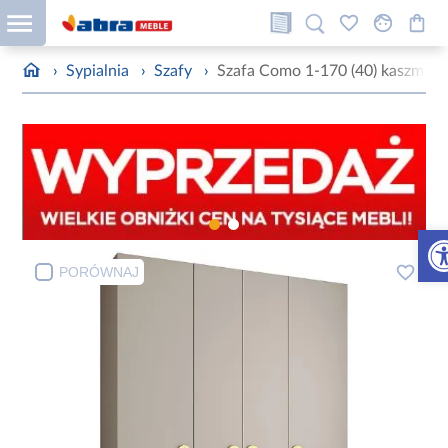
›
Sypialnia
›
Szafy
›
Szafa Como 1-170 (40) kaszmir/z
Otw
PORÓWNAJ