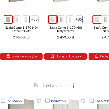
+85
+85
Szafa Como 1-170 (40)
Szafa Como 1-170 (40)
Szafa Com
kaszmir/złoty
biały/czarny
biał
2 459,00 zł
2 459,00 zł
2 45
Dodaj do koszyka
Dodaj do koszyka
Dodaj
Produkty z kolekcji
PORÓWNAJ
PORÓWNAJ
PORÓWNA