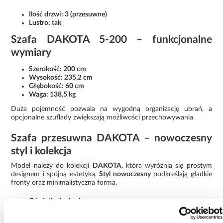
Ilość drzwi: 3 (przesuwne)
Lustro: tak
Szafa DAKOTA 5-200 – funkcjonalne
wymiary
Szerokość: 200 cm
Wysokość: 235,2 cm
Głębokość: 60 cm
Waga: 138,5 kg
Duża pojemność pozwala na wygodną organizację ubrań, a
opcjonalne szuflady zwiększają możliwości przechowywania.
Szafa przesuwna DAKOTA – nowoczesny
styl i kolekcja
Model należy do kolekcji
DAKOTA
, która wyróżnia się prostym
designem i spójną estetyką.
Styl nowoczesny
podkreślają gładkie
fronty oraz minimalistyczna forma.
Oświetlenie: brak
Wymaga złożenia: tak
Rodzaj: szafa przesuwna