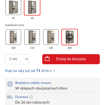
45
60
Szerokość [cm]
+6
100
110
120
200
Dodaj do koszyka
Kup na raty już od
71
zł/m-c >
Bezpłatny odbiór towaru
W sklepach stacjonarnych Abra
Dostawa
Do 26 dni roboczych