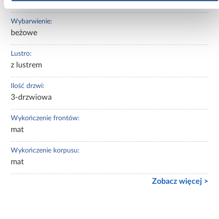
kaszmir
Wybarwienie:
beżowe
Lustro:
z lustrem
Ilość drzwi:
3-drzwiowa
Wykończenie frontów:
mat
Wykończenie korpusu:
mat
Zobacz więcej >