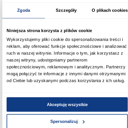
Szafa DAKOTA 5-200 kaszmir z lustrem to funkcjonalne i
Zgoda
Szczegóły
O plikach cookies
estetyczne rozwiązanie, które łączy dużą pojemność, nowoczesny
design oraz praktyczne drzwi przesuwne.
Informacje
Transport
Informacje o pro
Niniejsza strona korzysta z plików cookie
Wykorzystujemy pliki cookie do spersonalizowania treści i
reklam, aby oferować funkcje społecznościowe i analizować
Szerokość [cm]:
200.00
ruch w naszej witrynie. Informacje o tym, jak korzystasz z
naszej witryny, udostępniamy partnerom
Głębokość [cm]:
społecznościowym, reklamowym i analitycznym. Partnerzy
60.00
mogą połączyć te informacje z innymi danymi otrzymanymi
od Ciebie lub uzyskanymi podczas korzystania z ich usług.
Wysokość [cm]:
235.20
Kolor frontów:
Akceptuję wszystkie
kaszmir
Spersonalizuj
Kolor korpusu: