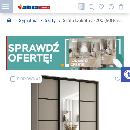
›
Sypialnia
›
Szafy
›
Szafa Dakota 5-200 (60) kaszmir
Otw
PORÓWNAJ