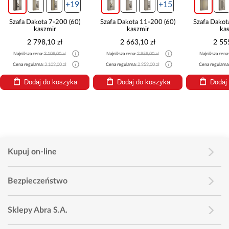
+19
+15
Szafa Dakota 7-200 (60)
Szafa Dakota 11-200 (60)
Szafa Dakot
kaszmir
kaszmir
ka
2 798,10 zł
2 663,10 zł
2 55
Najniższa cena:
3 109,00 zł
Najniższa cena:
2 959,00 zł
Najniższa cena
Cena regularna:
3 109,00 zł
Cena regularna:
2 959,00 zł
Cena regularna
Dodaj do koszyka
Dodaj do koszyka
Dodaj
Kupuj on-line
Bezpieczeństwo
Sklepy Abra S.A.