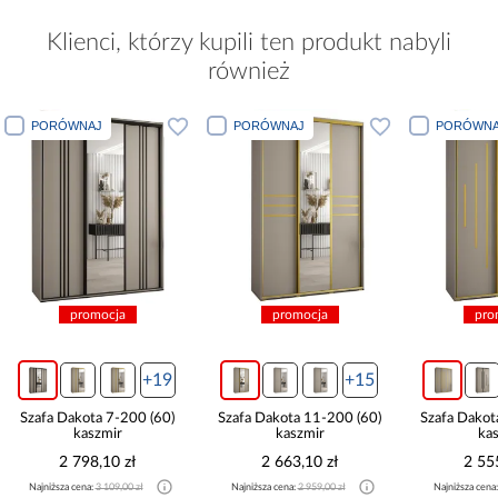
Klienci, którzy kupili ten produkt nabyli
również
PORÓWNAJ
PORÓWNAJ
PORÓWNA
promocja
promocja
pro
+19
+15
Szafa Dakota 7-200 (60)
Szafa Dakota 11-200 (60)
Szafa Dakot
kaszmir
kaszmir
ka
2 798,10 zł
2 663,10 zł
2 55
Najniższa cena:
3 109,00 zł
Najniższa cena:
2 959,00 zł
Najniższa cena