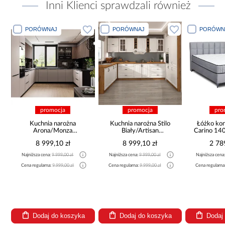
Inni Klienci sprawdzali również
PORÓWNAJ
PORÓWNAJ
PORÓWN
promocja
promocja
pro
a
Kuchnia narożna
Kuchnia narożna Stilo
Łóżko ko
Arona/Monza
Biały/Artisan
Carino 14
375x325x225
265x300x180 Cm
8 999,10 zł
8 999,10 zł
2 78
Najniższa cena:
9 999,00 zł
Najniższa cena:
9 999,00 zł
Najniższa cena
Cena regularna:
9 999,00 zł
Cena regularna:
9 999,00 zł
Cena regularna
Dodaj do koszyka
Dodaj do koszyka
Dodaj