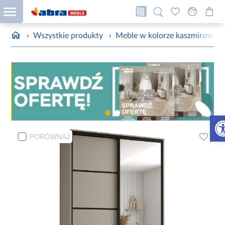
›
Wszystkie produkty
›
Meble w kolorze kaszmirowym
Otw
PORÓWNAJ