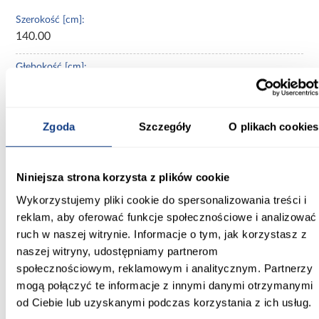
Szerokość [cm]:
140.00
Głębokość [cm]:
60.00
Wysokość [cm]:
Zgoda
Szczegóły
O plikach cookies
235.20
Kolor frontów:
Niniejsza strona korzysta z plików cookie
kaszmir
Wykorzystujemy pliki cookie do spersonalizowania treści i
Kolor korpusu:
reklam, aby oferować funkcje społecznościowe i analizować
kaszmir
ruch w naszej witrynie. Informacje o tym, jak korzystasz z
naszej witryny, udostępniamy partnerom
Wybarwienie:
społecznościowym, reklamowym i analitycznym. Partnerzy
beżowe
mogą połączyć te informacje z innymi danymi otrzymanymi
od Ciebie lub uzyskanymi podczas korzystania z ich usług.
Lustro:
z lustrem