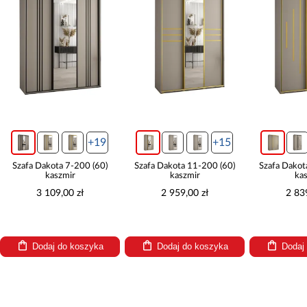
+19
+15
Szafa Dakota 7-200 (60)
Szafa Dakota 11-200 (60)
Szafa Dakot
kaszmir
kaszmir
ka
3 109,00 zł
2 959,00 zł
2 83
Dodaj do koszyka
Dodaj do koszyka
Dodaj