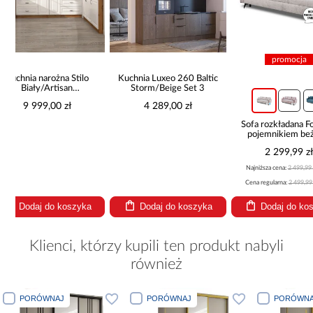
promocja
Kuchnia Luxeo 260 Baltic
Storm/Beige Set 3
4 289,00 zł
Sofa rozkładana Foster z
Narożnik z 
pojemnikiem beżowa
Marco
2 299,99 zł
2 69
Najniższa cena:
2 499,99 zł
Cena regularna:
2 499,99 zł
Dodaj do koszyka
Dodaj do koszyka
Dodaj
Klienci, którzy kupili ten produkt nabyli
również
PORÓWNAJ
PORÓWNAJ
PORÓWNA