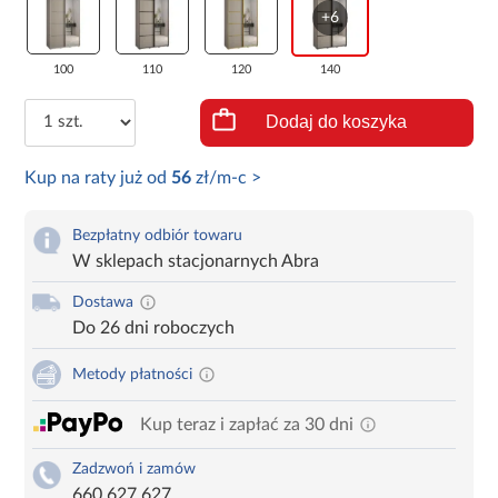
+6
100
110
120
140
Dodaj do koszyka
Kup na raty już od
56
zł/m-c >
Bezpłatny odbiór towaru
W sklepach stacjonarnych Abra
Dostawa
Do 26 dni roboczych
Metody płatności
Kup teraz i zapłać za 30 dni
Zadzwoń i zamów
660 627 627