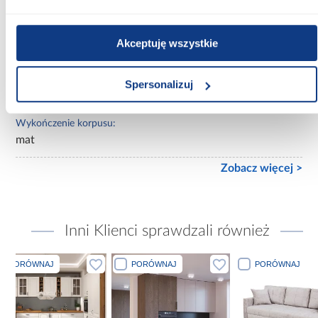
Ilość drzwi:
Akceptuję wszystkie
2-drzwiowa
Wykończenie frontów:
Spersonalizuj
mat
Wykończenie korpusu:
mat
Zobacz więcej >
Inni Klienci sprawdzali również
PORÓWNAJ
PORÓWNAJ
PORÓWN