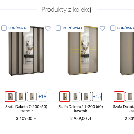
Produkty z kolekcji
PORÓWNAJ
PORÓWNAJ
PORÓWNA
+19
+15
Szafa Dakota 7-200 (60)
Szafa Dakota 11-200 (60)
Szafa Dakot
kaszmir
kaszmir
ka
3 109,00 zł
2 959,00 zł
2 83