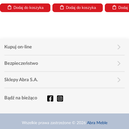
Dodaj do koszyka
Dodaj do koszyka
Dodaj
Kupuj on-line
Bezpieczeństwo
Sklepy Abra S.A.
Bądź na bieżąco
Wszelkie prawa zastrzeżone © 2026
Abra Meble