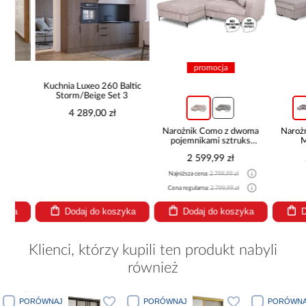
promocja
Kuchnia Luxeo 260 Baltic
Storm/Beige Set 3
4 289,00 zł
Narożnik Como z dwoma
Narożnik z 
pojemnikami sztruks
Marco
beżowy
2 599,99 zł
2 69
Najniższa cena:
2 799,99 zł
Cena regularna:
2 799,99 zł
Dodaj do koszyka
Dodaj do koszyka
Dodaj
Klienci, którzy kupili ten produkt nabyli
również
PORÓWNAJ
PORÓWNAJ
PORÓWNA