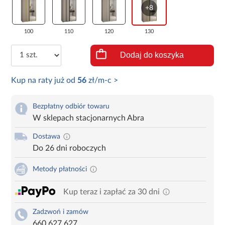
+8
100
110
120
130
Dodaj do koszyka
Kup na raty już od
56
zł/m-c >
Bezpłatny odbiór towaru
W sklepach stacjonarnych Abra
Dostawa
Do 26 dni roboczych
Metody płatności
Kup teraz i zapłać za 30 dni
Zadzwoń i zamów
660 627 627