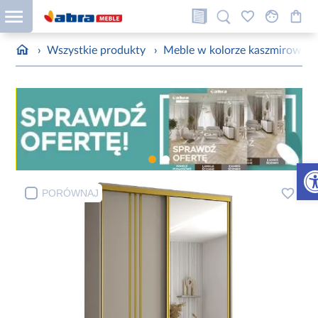
›
Wszystkie produkty
›
Meble w kolorze kaszmirowym
Otw
PORÓWNAJ