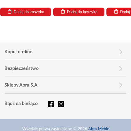
Dodaj do koszyka
Dodaj do koszyka
Dodaj
Kupuj on-line
Bezpieczeństwo
Sklepy Abra S.A.
Bądź na bieżąco
Wszelkie prawa zastrzeżone © 2026
Abra Meble