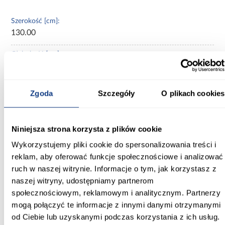
Szerokość [cm]:
130.00
Głębokość [cm]:
45.00
Wysokość [cm]:
Zgoda
Szczegóły
O plikach cookies
235.20
Kolor frontów:
Niniejsza strona korzysta z plików cookie
kaszmir
Wykorzystujemy pliki cookie do spersonalizowania treści i
Kolor korpusu:
reklam, aby oferować funkcje społecznościowe i analizować
kaszmir
ruch w naszej witrynie. Informacje o tym, jak korzystasz z
naszej witryny, udostępniamy partnerom
Wybarwienie:
społecznościowym, reklamowym i analitycznym. Partnerzy
beżowe
mogą połączyć te informacje z innymi danymi otrzymanymi
od Ciebie lub uzyskanymi podczas korzystania z ich usług.
Lustro: