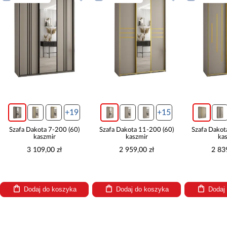
+19
+15
Szafa Dakota 7-200 (60)
Szafa Dakota 11-200 (60)
Szafa Dakot
kaszmir
kaszmir
ka
3 109,00 zł
2 959,00 zł
2 83
Dodaj do koszyka
Dodaj do koszyka
Dodaj