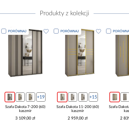
Produkty z kolekcji
PORÓWNAJ
PORÓWNAJ
PORÓWNA
+19
+15
Szafa Dakota 7-200 (60)
Szafa Dakota 11-200 (60)
Szafa Dakot
kaszmir
kaszmir
ka
3 109,00 zł
2 959,00 zł
2 83