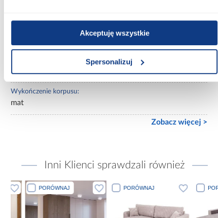
z lustrem
Ilość drzwi:
Akceptuję wszystkie
2-drzwiowa
Wykończenie frontów:
Spersonalizuj
mat
Wykończenie korpusu:
mat
Zobacz więcej >
Inni Klienci sprawdzali również
PORÓWNAJ
PORÓWNAJ
PORÓWN