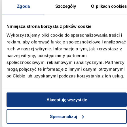
rozwiązanie, które łączy kompaktowe wymiary, nowoczesny
Zgoda
Szczegóły
O plikach cookies
wygląd oraz wygodne drzwi przesuwne.
Informacje
Transport
Informacje o pro
Niniejsza strona korzysta z plików cookie
Wykorzystujemy pliki cookie do spersonalizowania treści i
Szerokość [cm]:
reklam, aby oferować funkcje społecznościowe i analizować
170.00
ruch w naszej witrynie. Informacje o tym, jak korzystasz z
naszej witryny, udostępniamy partnerom
Głębokość [cm]:
społecznościowym, reklamowym i analitycznym. Partnerzy
45.00
mogą połączyć te informacje z innymi danymi otrzymanymi
od Ciebie lub uzyskanymi podczas korzystania z ich usług.
Wysokość [cm]:
235.20
Kolor frontów:
Akceptuję wszystkie
kaszmir
Kolor korpusu:
Spersonalizuj
kaszmir