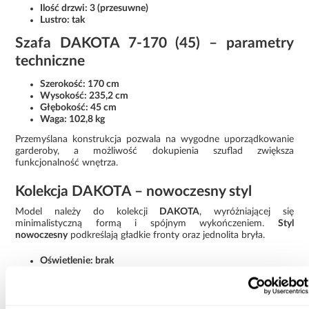
Ilość drzwi: 3 (przesuwne)
Lustro: tak
Szafa DAKOTA 7-170 (45) – parametry
techniczne
Szerokość: 170 cm
Wysokość: 235,2 cm
Głębokość: 45 cm
Waga: 102,8 kg
Przemyślana konstrukcja pozwala na wygodne uporządkowanie
garderoby, a możliwość dokupienia szuflad zwiększa
funkcjonalność wnętrza.
Kolekcja DAKOTA – nowoczesny styl
Model należy do kolekcji
DAKOTA
, wyróżniającej się
minimalistyczną formą i spójnym wykończeniem.
Styl
nowoczesny
podkreślają gładkie fronty oraz jednolita bryła.
Oświetlenie: brak
Wymaga złożenia: tak
Rodzaj: szafa przesuwna
Szafa DAKOTA 7-170 (45) kaszmir z lustrem to praktyczne