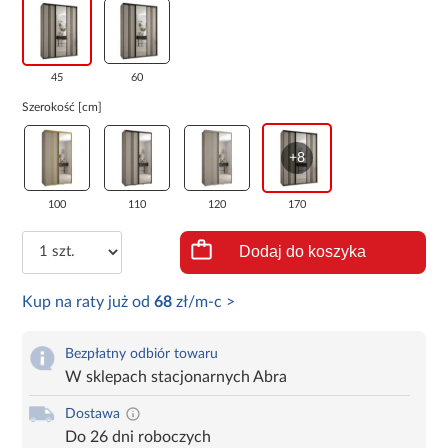
45
60
Szerokość [cm]
+8
100
110
120
170
Dodaj do koszyka
Kup na raty już od
68
zł/m-c >
Bezpłatny odbiór towaru
W sklepach stacjonarnych Abra
Dostawa
Do 26 dni roboczych