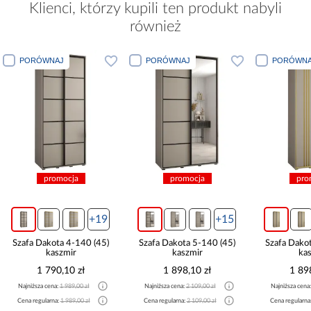
Klienci, którzy kupili ten produkt nabyli
również
PORÓWNAJ
PORÓWNAJ
PO
promocja
promocja
9
+15
+7
5)
Szafa Dakota 5-140 (45)
Szafa Dakota 6-140 (45)
Szaf
kaszmir
kaszmir
1 898,10 zł
1 898,10 zł
Najniższa cena:
2 109,00 zł
Najniższa cena:
2 109,00 zł
Najni
Cena regularna:
2 109,00 zł
Cena regularna:
2 109,00 zł
Cena 