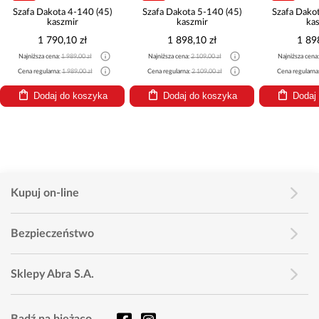
akota 4-140 (45)
Szafa Dakota 5-140 (45)
Szafa Dakota 6-140 (4
kaszmir
kaszmir
kaszmir
 790,10 zł
1 898,10 zł
1 898,10 zł
 cena:
1 989,00 zł
Najniższa cena:
2 109,00 zł
Najniższa cena:
2 109,00 zł
larna:
1 989,00 zł
Cena regularna:
2 109,00 zł
Cena regularna:
2 109,00 zł
daj do koszyka
Dodaj do koszyka
Dodaj do koszyk
Kupuj on-line
Bezpieczeństwo
Sklepy Abra S.A.
Bądź na bieżąco