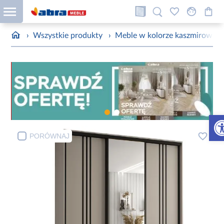
›
Wszystkie produkty
›
Meble w kolorze kaszmirowym
Otw
PORÓWNAJ