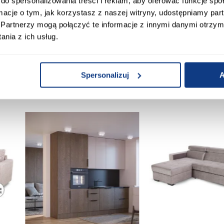
do spersonalizowania treści i reklam, aby oferować funkcje sp
mir
Wykończenie korpusu:
ormacje o tym, jak korzystasz z naszej witryny, udostępniamy p
Partnerzy mogą połączyć te informacje z innymi danymi otrzym
nia z ich usług.
 Klienci sprawdzali ró
Spersonalizuj
A