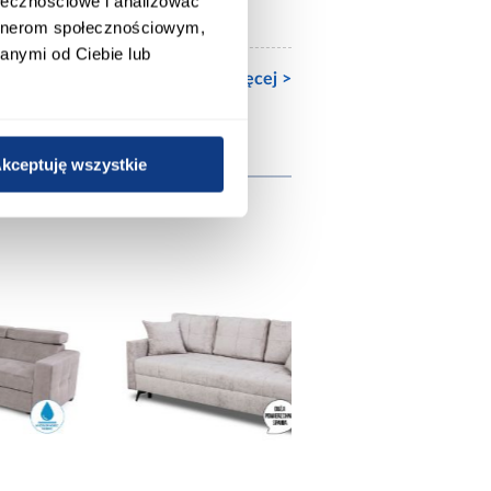
ołecznościowe i analizować
mat
artnerom społecznościowym,
anymi od Ciebie lub
Zobacz więcej >
wnież
kceptuję wszystkie