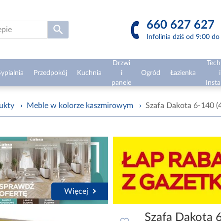
660 627 627
Infolinia dziś od 9:00 d
Drzwi
Tech
ypialnia
Przedpokój
Kuchnia
i
Ogród
Łazienka
i
panele
Insta
ukty
›
Meble w kolorze kaszmirowym
›
Szafa Dakota 6-140 (
Więcej
Szafa Dakota 6