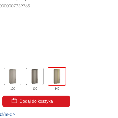
0000007339765
120
130
140
Dodaj do koszyka
zł/m-c >