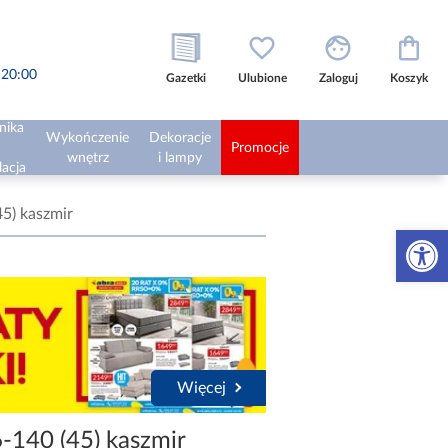
o 20:00
Gazetki
Ulubione
Zaloguj
Koszyk
nika
Wykończenie
Dekoracje
Promocje
wnętrz
i lampy
lacja
45) kaszmir
Otwórz 
Więcej
-140 (45) kaszmir