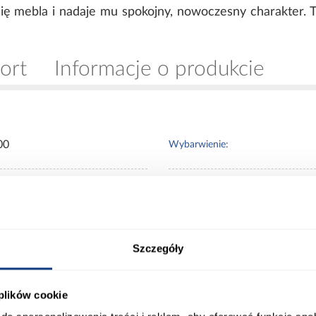
linię mebla i nadaje mu spokojny, nowoczesny charakter. 
ort
Informacje o produkcie
00
Wybarwienie:
0
Lustro:
20
Ilość drzwi:
Szczegóły
mir
Wykończenie frontów:
 plików cookie