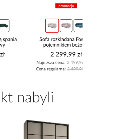
promocja
promocja
Sofa rozkładana Foster z
Sofa z funkcją spania
pojemnikiem beżowa
niebieski
2 299,99 zł
2 299,99 z
Najniższa cena:
2 499,99 zł
Najniższa cena:
2 499,9
Cena regularna:
2 499,99 zł
Cena regularna:
2 499,9
kt nabyli