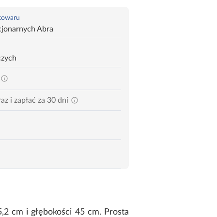
 towaru
cjonarnych Abra
czych
az i zapłać za 30 dni
,2 cm i głębokości 45 cm. Prosta