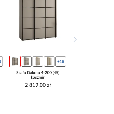
8
+18
Szafa Dakota 4-200 (45)
Szafa Dakota 5-200
kaszmir
kaszmir
2 819,00 zł
2 979,00 z