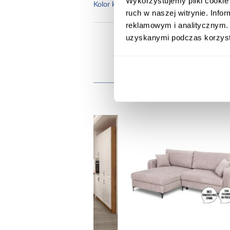
Wykorzystujemy pliki cookie 
kasz
Kolor korpusu:
ruch w naszej witrynie. Inf
reklamowym i analitycznym. 
uzyskanymi podczas korzysta
Inni