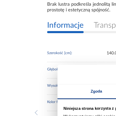
Brak lustra podkreśla jednolitą 
prostotę i estetyczną spójność.
Informacje
Transp
140.
Szerokość [cm]:
45.0
Głębokość [cm]:
235.
Wysokość [cm]:
Zgoda
kasz
Kolor frontów:
Niniejsza strona korzysta z