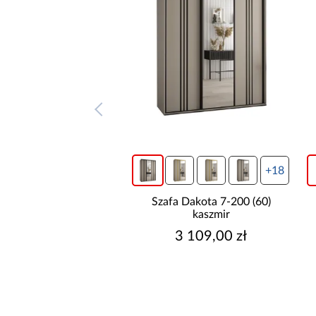
+14
+18
a Dakota 5-200 (60)
Szafa Dakota 7-200 (60)
kaszmir
kaszmir
2 989,00 zł
3 109,00 zł