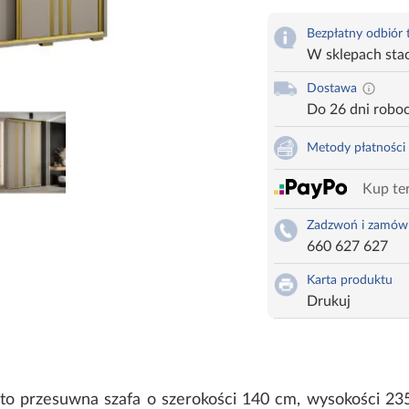
Bezpłatny odbiór
W sklepach sta
Dostawa
Do 26 dni robo
Metody płatności
Kup ter
Zadzwoń i zamów
660 627 627
Karta produktu
Drukuj
 to przesuwna szafa o szerokości 140 cm, wysokości 235