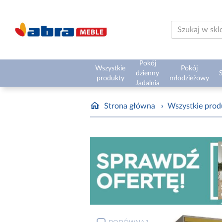
Pokój
Wszystkie
Pokój
dzienny
S
produkty
młodzieżowy
Jadalnia
Strona główna
›
Wszystkie prod