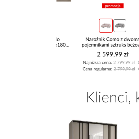
promocja
hnia narożna Stilo
Narożnik Como z dwoma
/Artisan 265x300x180
pojemnikami sztruks beżowy
Cm
9 999,00 zł
2 599,99 zł
Najniższa cena:
2 799,99 zł
Cena regularna:
2 799,99 zł
Klienci,