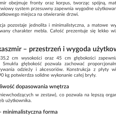
zmir obejmuje fronty oraz korpus, tworząc spójną, m
wiowy system przesuwny zapewnia wygodne użytkowani
atkowego miejsca na otwieranie drzwi.
kcja pozostaje jednolita i minimalistyczna, a matowe 
wany charakter mebla. Całość prezentuje się lekko wiz
aszmir – przestrzeń i wygoda użytko
35,2 cm wysokości oraz 45 cm głębokości zapewnia
 Smukła głębokość pozwala zachować proporcjonaln
ania odzieży i akcesoriów. Konstrukcja z płyty w
90 kg potwierdza solidne wykonanie całej bryły.
żliwość dopasowania wnętrza
niewchodzących w zestaw), co pozwala na lepszą organ
eb użytkownika.
– minimalistyczna forma