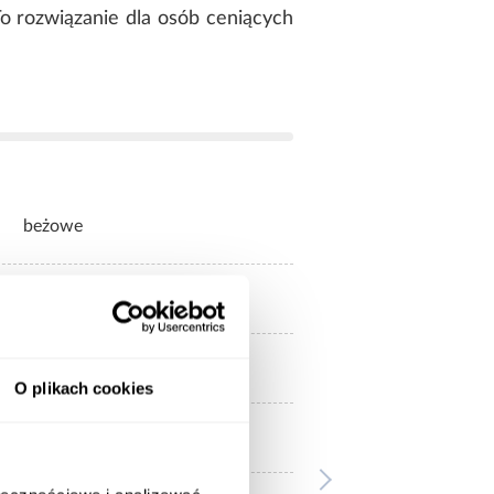
To rozwiązanie dla osób ceniących
beżowe
bez lustra
2-drzwiowa
O plikach cookies
mat