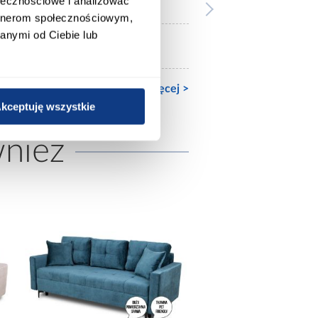
ołecznościowe i analizować
artnerom społecznościowym,
anymi od Ciebie lub
mat
Zobacz więcej >
kceptuję wszystkie
wnież