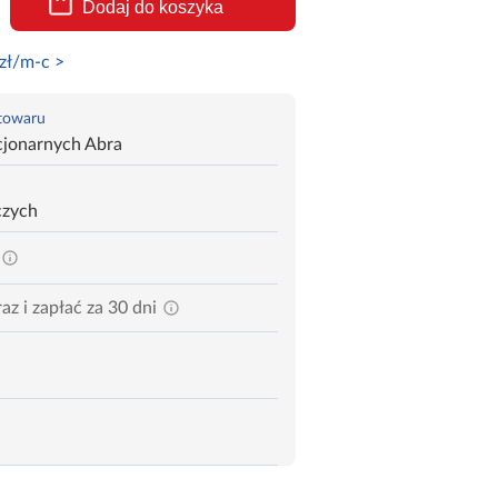
Dodaj do koszyka
zł/m-c >
 towaru
cjonarnych Abra
czych
az i zapłać za 30 dni