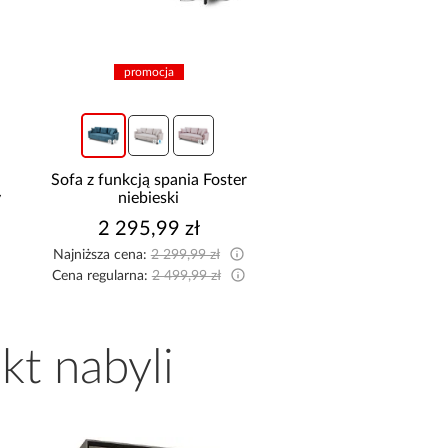
promocja
promocja
Sofa z funkcją spania Foster
Narożnik z dwo
y
niebieski
pojemnikami Sereno
2 295,99 zł
2 114,99 z
Najniższa cena:
2 299,99 zł
Najniższa cena:
2 149,9
Cena regularna:
2 499,99 zł
Cena regularna:
2 349,9
kt nabyli