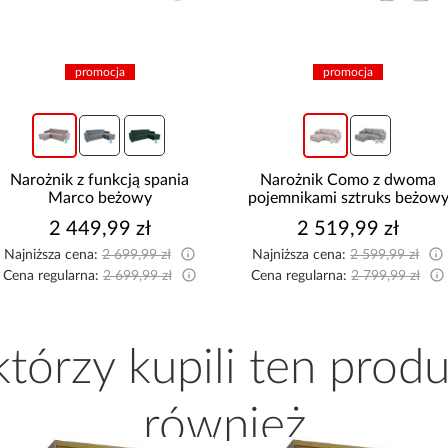
promocja
promocja
Narożnik z funkcją spania
Narożnik Como z dwoma
Marco beżowy
pojemnikami sztruks beżow
2 449,99 zł
2 519,99 zł
Najniższa cena:
2 699,99 zł
Najniższa cena:
2 599,99 zł
Cena regularna:
2 699,99 zł
Cena regularna:
2 799,99 zł
 którzy kupili ten produ
również