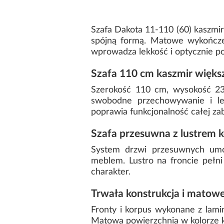
Szafa Dakota 11-110 (60) kaszmir
spójną formą. Matowe wykończen
wprowadza lekkość i optycznie po
Szafa 110 cm kaszmir większ
Szerokość 110 cm, wysokość 23
swobodne przechowywanie i lep
poprawia funkcjonalność całej z
Szafa przesuwna z lustrem 
System drzwi przesuwnych umoż
meblem. Lustro na froncie pełni 
charakter.
Trwała konstrukcja i matow
Fronty i korpus wykonane z lami
Matowa powierzchnia w kolorze ka