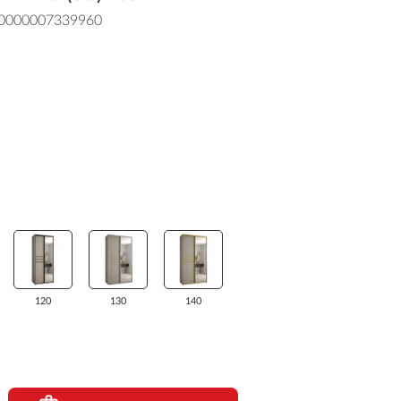
0000007339960
120
130
140