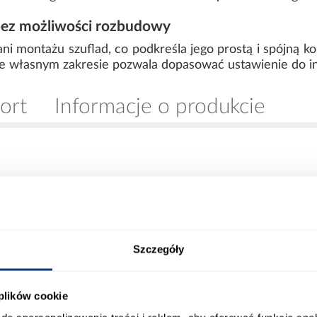
bez możliwości rozbudowy
ni montażu szuflad, co podkreśla jego prostą i spójną k
e własnym zakresie pozwala dopasować ustawienie do i
ort
Informacje o produkcie
00
Wybarwienie:
0
Lustro:
Szczegóły
20
Ilość drzwi:
 plików cookie
mir
Wykończenie frontów: