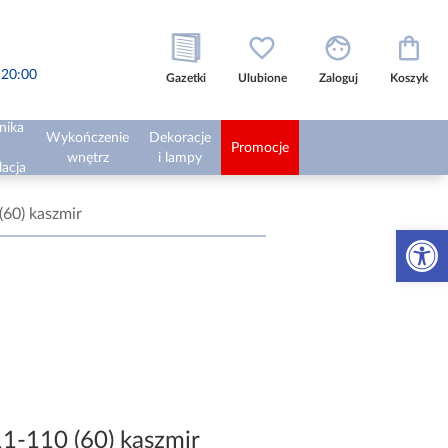
o 20:00
Gazetki
Ulubione
Zaloguj
Koszyk
nika
Wykończenie
Dekoracje
Promocje
wnętrz
i lampy
lacja
(60) kaszmir
Otwórz 
1-110 (60) kaszmir