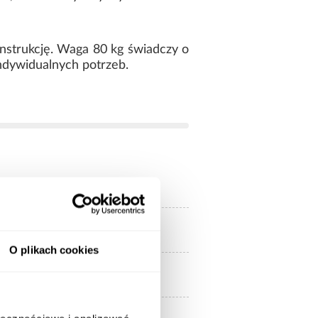
onstrukcję. Waga 80 kg świadczy o
ndywidualnych potrzeb.
beżowe
z lustrem
O plikach cookies
2-drzwiowa
mat