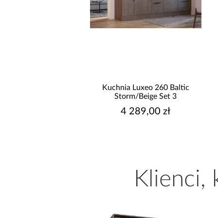
hnia narożna Stilo
Kuchnia Luxeo 260 Baltic
/Artisan 265x300x180
Storm/Beige Set 3
Cm
9 999,00 zł
4 289,00 zł
Klienci,