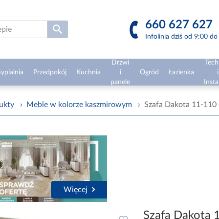
660 627 627
Infolinia dziś od 9:00 d
Drzwi
Tech
ypialnia
Przedpokój
Kuchnia
i
Ogród
Łazienka
i
panele
Insta
ukty
›
Meble w kolorze kaszmirowym
›
Szafa Dakota 11-110 
Więcej
Szafa Dakota 1