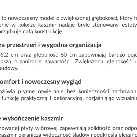
 to nowoczesny model o zwiększonej głębokości, który 
ie w kolorze kaszmir nadaje bryle stonowany, estetyc
rządkuje całą konstrukcję.
a przestrzeń i wygodna organizacja
5,2 cm oraz głębokość 60 cm zapewniają bardzo poj
szą organizację zawartości. Zwiększona głębokość u
abudowy.
komfort i nowoczesny wygląd
liwia płynne otwieranie bez konieczności zachowani
funkcję praktyczną i dekoracyjną, rozjaśniając wizualn
e wykończenie kaszmir
nowanej płyty wiórowej zapewniają solidność oraz odp
szmir ogranicza widoczność śladów i podkreśla elegancki