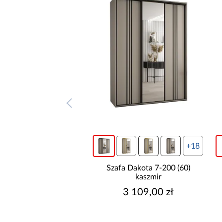
+14
+18
a Dakota 5-200 (60)
Szafa Dakota 7-200 (60)
kaszmir
kaszmir
2 989,00 zł
3 109,00 zł