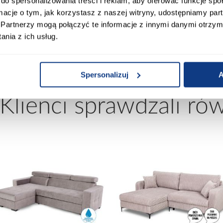
do spersonalizowania treści i reklam, aby oferować funkcje sp
ormacje o tym, jak korzystasz z naszej witryny, udostępniamy p
Partnerzy mogą połączyć te informacje z innymi danymi otrzym
mir
Wykończenie korpusu:
nia z ich usług.
Spersonalizuj
A
 Klienci sprawdzali ró