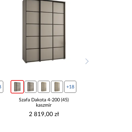
8
+18
Szafa Dakota 4-200 (45)
Szafa Dakota 5-200
kaszmir
kaszmir
2 819,00 zł
2 979,00 z