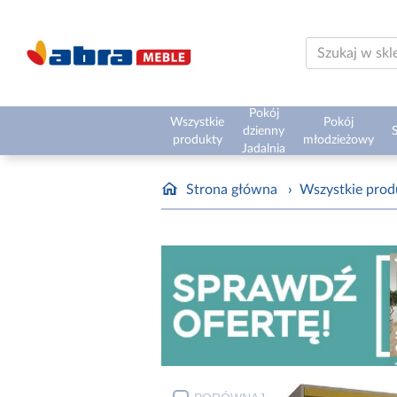
Pokój
Wszystkie
Pokój
dzienny
S
produkty
młodzieżowy
Jadalnia
Strona główna
›
Wszystkie prod