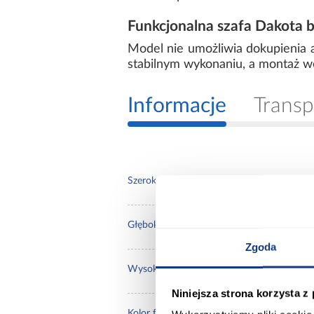
Funkcjonalna szafa Dakota 
Model nie umożliwia dokupienia a
stabilnym wykonaniu, a montaż w
Informacje
Transp
110.
Szerokość [cm]:
60.0
Głębokość [cm]:
Zgoda
235.
Wysokość [cm]:
Niniejsza strona korzysta z
kasz
Kolor frontów: