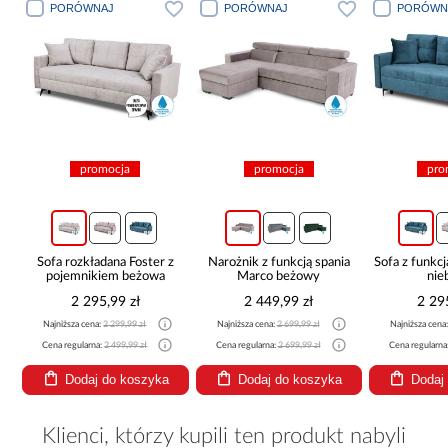
PORÓWNAJ
PORÓWNAJ
PORÓWN
promocja
promocja
pro
Sofa rozkładana Foster z
Narożnik z funkcją spania
Sofa z funkcj
pojemnikiem beżowa
Marco beżowy
nie
2 295,99 zł
2 449,99 zł
2 29
Najniższa cena:
2 299,99 zł
Najniższa cena:
2 699,99 zł
Najniższa cena
Cena regularna:
2 499,99 zł
Cena regularna:
2 699,99 zł
Cena regularna
Dodaj do koszyka
Dodaj do koszyka
Dodaj
Klienci, którzy kupili ten produkt nabyli