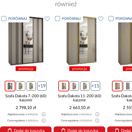
również
PORÓWNAJ
PORÓWNAJ
PORÓWNA
promocja
promocja
pro
+19
+15
Szafa Dakota 7-200 (60)
Szafa Dakota 11-200 (60)
Szafa Dakot
kaszmir
kaszmir
ka
2 798,10 zł
2 663,10 zł
2 55
Najniższa cena:
3 109,00 zł
Najniższa cena:
2 959,00 zł
Najniższa cena
Cena regularna:
3 109,00 zł
Cena regularna:
2 959,00 zł
Cena regularna
Dodaj do koszyka
Dodaj do koszyka
Dodaj