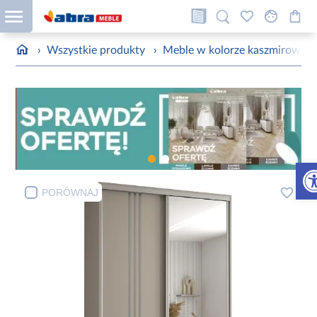
›
Wszystkie produkty
›
Meble w kolorze kaszmirowym
Otw
PORÓWNAJ