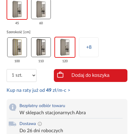
45
60
Szerokość [cm]
+8
100
110
120
Dodaj do koszyka
Kup na raty już od
49
zł/m-c >
Bezpłatny odbiór towaru
W sklepach stacjonarnych Abra
Dostawa
Do 26 dni roboczych