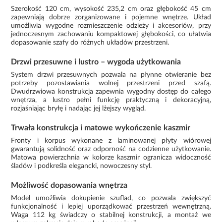
Szerokość 120 cm, wysokość 235,2 cm oraz głębokość 45 cm
zapewniają dobrze zorganizowane i pojemne wnętrze. Układ
umożliwia wygodne rozmieszczenie odzieży i akcesoriów, przy
jednoczesnym zachowaniu kompaktowej głębokości, co ułatwia
dopasowanie szafy do różnych układów przestrzeni.
Drzwi przesuwne i lustro – wygoda użytkowania
System drzwi przesuwnych pozwala na płynne otwieranie bez
potrzeby pozostawiania wolnej przestrzeni przed szafą.
Dwudrzwiowa konstrukcja zapewnia wygodny dostęp do całego
wnętrza, a lustro pełni funkcję praktyczną i dekoracyjną,
rozjaśniając bryłę i nadając jej lżejszy wygląd.
Trwała konstrukcja i matowe wykończenie kaszmir
Fronty i korpus wykonane z laminowanej płyty wiórowej
gwarantują solidność oraz odporność na codzienne użytkowanie.
Matowa powierzchnia w kolorze kaszmir ogranicza widoczność
śladów i podkreśla elegancki, nowoczesny styl.
Możliwość dopasowania wnętrza
Model umożliwia dokupienie szuflad, co pozwala zwiększyć
funkcjonalność i lepiej uporządkować przestrzeń wewnętrzną.
Waga 112 kg świadczy o stabilnej konstrukcji, a montaż we