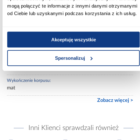
beżowe
mogą połączyć te informacje z innymi danymi otrzymanymi
od Ciebie lub uzyskanymi podczas korzystania z ich usług.
Lustro:
z lustrem
Akceptuję wszystkie
Ilość drzwi:
2-drzwiowa
Spersonalizuj
Wykończenie frontów:
mat
Wykończenie korpusu:
mat
Zobacz więcej >
Inni Klienci sprawdzali również