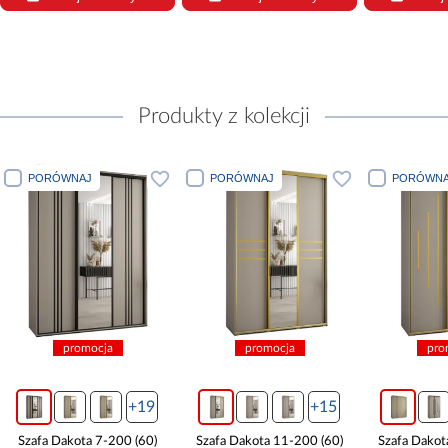
Produkty z kolekcji
PORÓWNAJ
PORÓWNAJ
PORÓWNA
promocja
promocja
pro
+19
+15
Szafa Dakota 7-200 (60)
Szafa Dakota 11-200 (60)
Szafa Dakot