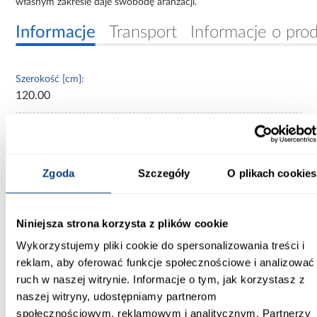
własnym zakresie daje swobodę aranżacji.
Informacje
Transport
Informacje o pro
Szerokość [cm]:
120.00
Głębokość [cm]:
45.00
Zgoda
Szczegóły
O plikach cookies
Wysokość [cm]:
235.20
Kolor frontów:
Niniejsza strona korzysta z plików cookie
kaszmir
Wykorzystujemy pliki cookie do spersonalizowania treści i
reklam, aby oferować funkcje społecznościowe i analizować
Kolor korpusu:
ruch w naszej witrynie. Informacje o tym, jak korzystasz z
kaszmir
naszej witryny, udostępniamy partnerom
społecznościowym, reklamowym i analitycznym. Partnerzy
Wybarwienie: