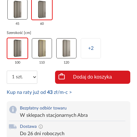
45
60
Szerokość [cm]
+2
100
110
120
Dodaj do koszyka
Kup na raty już od
43
zł/m-c >
Bezpłatny odbiór towaru
W sklepach stacjonarnych Abra
Dostawa
Do 26 dni roboczych