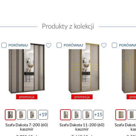
Produkty z kolekcji
PORÓWNAJ
PORÓWNAJ
PORÓWNA
promocja
promocja
pro
+19
+15
Szafa Dakota 7-200 (60)
Szafa Dakota 11-200 (60)
Szafa Dakot
kaszmir
kaszmir
ka