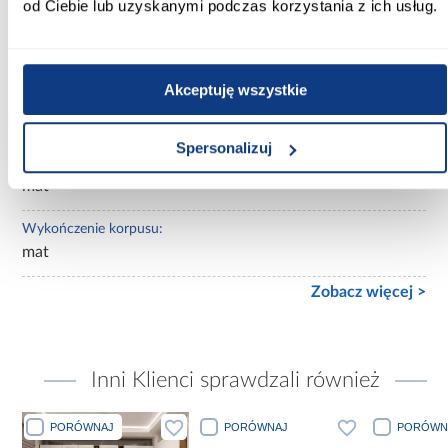
od Ciebie lub uzyskanymi podczas korzystania z ich usług.
Lustro:
bez lustra
Akceptuję wszystkie
Ilość drzwi:
2-drzwiowa
Spersonalizuj
Wykończenie frontów:
mat
Wykończenie korpusu:
mat
Zobacz więcej >
Inni Klienci sprawdzali również
PORÓWNAJ
PORÓWNAJ
PORÓWN