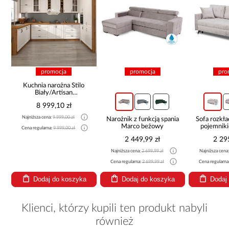
promocja
promocja
pro
Kuchnia narożna Stilo
Biały/Artisan
265x300x180 Cm
8 999,10 zł
Najniższa cena:
9 999,00 zł
Narożnik z funkcją spania
Sofa rozkła
Marco beżowy
pojemnik
Cena regularna:
9 999,00 zł
2 449,99 zł
2 29
Najniższa cena:
2 699,99 zł
Najniższa cena
Cena regularna:
2 699,99 zł
Cena regularna
Dodaj do koszyka
Dodaj do koszyka
Dodaj
Klienci, którzy kupili ten produkt nabyli
również