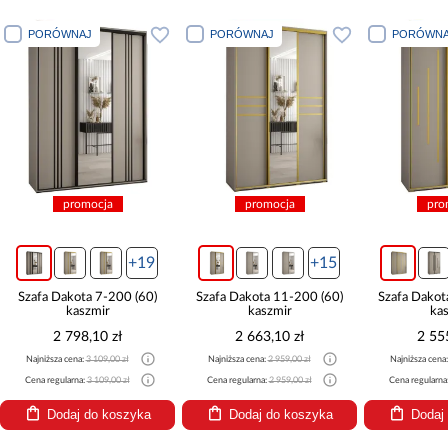
PORÓWNAJ
PORÓWNAJ
PORÓWNA
promocja
promocja
pro
+19
+15
Szafa Dakota 7-200 (60)
Szafa Dakota 11-200 (60)
Szafa Dakot
kaszmir
kaszmir
ka
2 798,10 zł
2 663,10 zł
2 55
Najniższa cena:
3 109,00 zł
Najniższa cena:
2 959,00 zł
Najniższa cena
Cena regularna:
3 109,00 zł
Cena regularna:
2 959,00 zł
Cena regularna
Dodaj do koszyka
Dodaj do koszyka
Dodaj