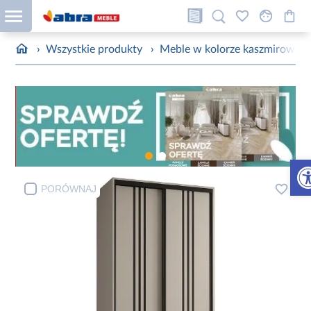
›
Wszystkie produkty
›
Meble w kolorze kaszmirowym
Otw
PORÓWNAJ