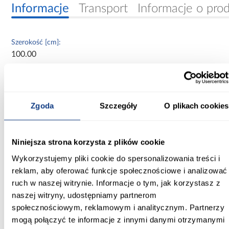
Informacje
Transport
Informacje o pro
Szerokość [cm]:
100.00
Głębokość [cm]:
60.00
Zgoda
Szczegóły
O plikach cookies
Wysokość [cm]:
235.20
Niniejsza strona korzysta z plików cookie
Kolor frontów:
kaszmir
Wykorzystujemy pliki cookie do spersonalizowania treści i
reklam, aby oferować funkcje społecznościowe i analizować
Kolor korpusu:
ruch w naszej witrynie. Informacje o tym, jak korzystasz z
kaszmir
naszej witryny, udostępniamy partnerom
społecznościowym, reklamowym i analitycznym. Partnerzy
Wybarwienie:
mogą połączyć te informacje z innymi danymi otrzymanymi
beżowe