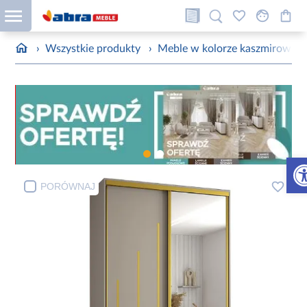
›
Wszystkie produkty
›
Meble w kolorze kaszmirowym
Otw
PORÓWNAJ