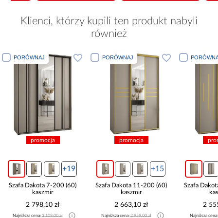
Klienci, którzy kupili ten produkt nabyli
również
PORÓWNAJ
PORÓWNAJ
PORÓWNA
promocja
promocja
pro
+19
+15
Szafa Dakota 7-200 (60)
Szafa Dakota 11-200 (60)
Szafa Dakot
kaszmir
kaszmir
ka
2 798,10 zł
2 663,10 zł
2 55
Najniższa cena:
3 109,00 zł
Najniższa cena:
2 959,00 zł
Najniższa cena