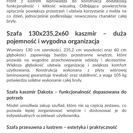
Front z lustrem wprowadza do konstrukcji dodatkową
funkcjonalność i lekkość wizualną. Odbijająca powierzchnia
optycznie powiększa przestrzeń i ułatwia korzystanie z mebla na
co dzień, jednocześnie podkreślając nowoczesny charakter całej
bryły.
Szafa 130x235,2x60 kaszmir – duża
pojemność i wygodna organizacja
Wymiary 130 cm szerokości, 235,2 cm wysokości oraz 60 cm
głębokości zapewniają bardzo przestronne wnętrze, które
pozwala na wygodne przechowywanie odzieży i akcesoriów.
Większa głębokość ułatwia organizację i zwiększa komfort
użytkowania. Konstrukcja wykonana z płyty wiórowej
laminowanej gwarantuje trwałość oraz stabilność, a waga 105 kg
potwierdza solidne wykonanie całej bryły.
Szafa kaszmir Dakota – funkcjonalność dopasowana do
potrzeb
Model umożliwia zakup szuflad, które nie są częścią zestawu, co
pozwala lepiej zorganizować wnętrze i dostosować je do
indywidualnych oczekiwań użytkownika.
Szafa przesuwna z lustrem – estetyka i praktyczność