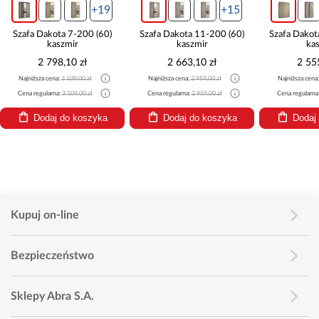
+19
+15
Szafa Dakota 7-200 (60)
Szafa Dakota 11-200 (60)
Szafa Dakot
kaszmir
kaszmir
ka
2 798,10 zł
2 663,10 zł
2 55
Najniższa cena:
3 109,00 zł
Najniższa cena:
2 959,00 zł
Najniższa cena
Cena regularna:
3 109,00 zł
Cena regularna:
2 959,00 zł
Cena regularna
Dodaj do koszyka
Dodaj do koszyka
Dodaj
Kupuj on-line
Bezpieczeństwo
Sklepy Abra S.A.