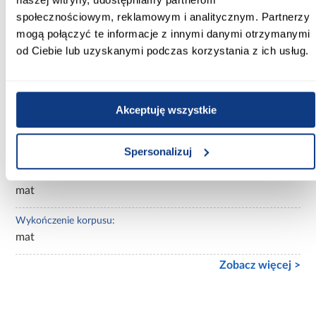
kaszmir
społecznościowym, reklamowym i analitycznym. Partnerzy
mogą połączyć te informacje z innymi danymi otrzymanymi
Wybarwienie:
od Ciebie lub uzyskanymi podczas korzystania z ich usług.
beżowe
Lustro:
z lustrem
Akceptuję wszystkie
Ilość drzwi:
2-drzwiowa
Spersonalizuj
Wykończenie frontów:
mat
Wykończenie korpusu:
mat
Zobacz więcej >