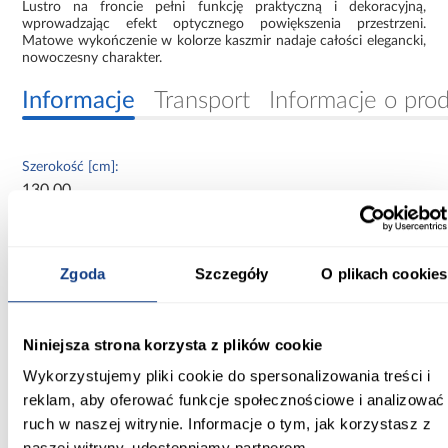
Lustro na froncie pełni funkcję praktyczną i dekoracyjną,
wprowadzając efekt optycznego powiększenia przestrzeni.
Matowe wykończenie w kolorze kaszmir nadaje całości elegancki,
nowoczesny charakter.
Informacje
Transport
Informacje o pro
Szerokość [cm]:
130.00
Głębokość [cm]:
60.00
Zgoda
Szczegóły
O plikach cookies
Wysokość [cm]:
235.20
Niniejsza strona korzysta z plików cookie
Kolor frontów:
Wykorzystujemy pliki cookie do spersonalizowania treści i
kaszmir
reklam, aby oferować funkcje społecznościowe i analizować
ruch w naszej witrynie. Informacje o tym, jak korzystasz z
Kolor korpusu:
naszej witryny, udostępniamy partnerom