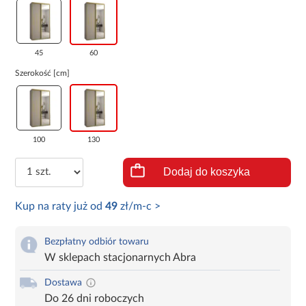
45
60
Szerokość [cm]
100
130
Dodaj do koszyka
Kup na raty już od
49
zł/m-c >
Bezpłatny odbiór towaru
W sklepach stacjonarnych Abra
Dostawa
Do 26 dni roboczych