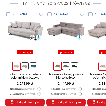
Inni Klienci sprawdzali również
PORÓWNAJ
PORÓWNAJ
PORÓWN
promocja
promocja
pro
Sofa rozkładana Foster z
Narożnik z funkcją spania
Narożnik 
pojemnikiem beżowa
Marco beżowy
pojemnik
be
2 295,99 zł
2 449,99 zł
2 51
Najniższa cena:
2 299,99 zł
Najniższa cena:
2 699,99 zł
Najniższa cena
Cena regularna:
2 499,99 zł
Cena regularna:
2 699,99 zł
Cena regularna
Dodaj do koszyka
Dodaj do koszyka
Dodaj