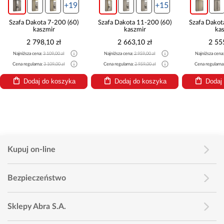
+19
+15
Szafa Dakota 7-200 (60)
Szafa Dakota 11-200 (60)
Szafa Dakot
kaszmir
kaszmir
ka
2 798,10 zł
2 663,10 zł
2 55
Najniższa cena:
3 109,00 zł
Najniższa cena:
2 959,00 zł
Najniższa cena
Cena regularna:
3 109,00 zł
Cena regularna:
2 959,00 zł
Cena regularna
Dodaj do koszyka
Dodaj do koszyka
Dodaj
Kupuj on-line
Bezpieczeństwo
Sklepy Abra S.A.