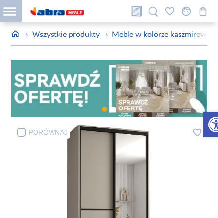
›
Wszystkie produkty
›
Meble w kolorze kaszmirowym
Otw
PORÓWNAJ