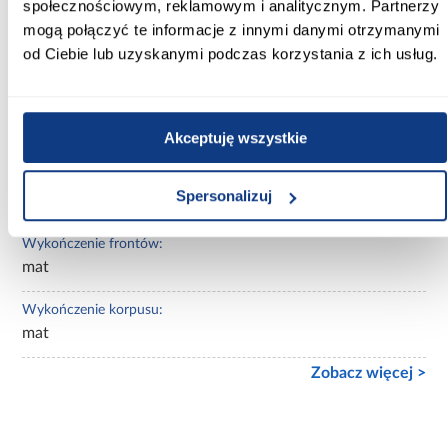
kaszmir
społecznościowym, reklamowym i analitycznym. Partnerzy
mogą połączyć te informacje z innymi danymi otrzymanymi
Wybarwienie:
od Ciebie lub uzyskanymi podczas korzystania z ich usług.
beżowe
Lustro:
z lustrem
Akceptuję wszystkie
Ilość drzwi:
Spersonalizuj
2-drzwiowa
Wykończenie frontów:
mat
Wykończenie korpusu:
mat
Zobacz więcej >