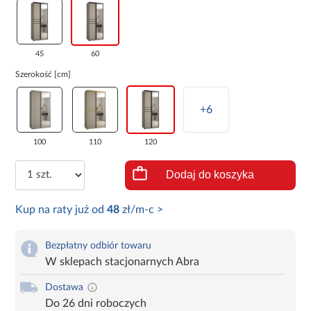
45
60
Szerokość [cm]
+6
100
110
120
Dodaj do koszyka
Kup na raty już od
48
zł/m-c >
Bezpłatny odbiór towaru
W sklepach stacjonarnych Abra
Dostawa
Do 26 dni roboczych