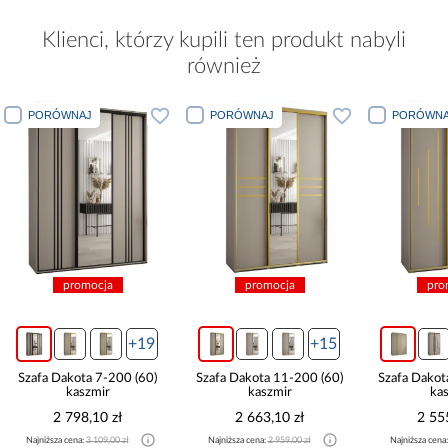
Klienci, którzy kupili ten produkt nabyli
również
PORÓWNAJ
PORÓWNAJ
PORÓWNA
promocja
promocja
pro
+19
+15
Szafa Dakota 7-200 (60)
Szafa Dakota 11-200 (60)
Szafa Dakot
kaszmir
kaszmir
ka
2 798,10 zł
2 663,10 zł
2 55
Najniższa cena:
3 109,00 zł
Najniższa cena:
2 959,00 zł
Najniższa cena