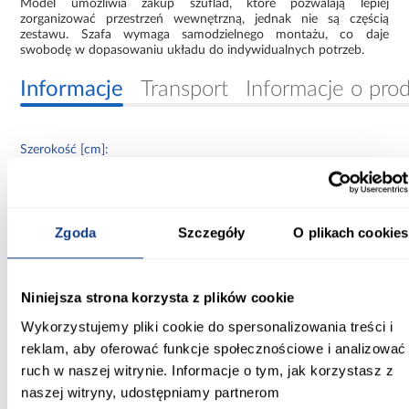
Model umożliwia zakup szuflad, które pozwalają lepiej
zorganizować przestrzeń wewnętrzną, jednak nie są częścią
zestawu. Szafa wymaga samodzielnego montażu, co daje
swobodę w dopasowaniu układu do indywidualnych potrzeb.
Informacje
Transport
Informacje o pro
Szerokość [cm]:
120.00
Głębokość [cm]:
60.00
Zgoda
Szczegóły
O plikach cookies
Wysokość [cm]:
235.20
Niniejsza strona korzysta z plików cookie
Wykorzystujemy pliki cookie do spersonalizowania treści i
Kolor frontów:
reklam, aby oferować funkcje społecznościowe i analizować
kaszmir
ruch w naszej witrynie. Informacje o tym, jak korzystasz z
naszej witryny, udostępniamy partnerom
Kolor korpusu: