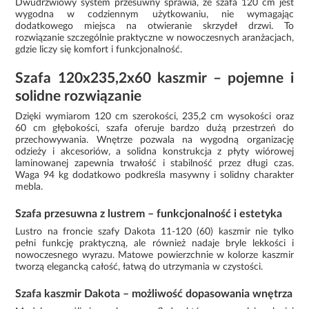
Dwudrzwiowy system przesuwny sprawia, że szafa 120 cm jest
wygodna w codziennym użytkowaniu, nie wymagając
dodatkowego miejsca na otwieranie skrzydeł drzwi. To
rozwiązanie szczególnie praktyczne w nowoczesnych aranżacjach,
gdzie liczy się komfort i funkcjonalność.
Szafa 120x235,2x60 kaszmir – pojemne i
solidne rozwiązanie
Dzięki wymiarom 120 cm szerokości, 235,2 cm wysokości oraz
60 cm głębokości, szafa oferuje bardzo dużą przestrzeń do
przechowywania. Wnętrze pozwala na wygodną organizację
odzieży i akcesoriów, a solidna konstrukcja z płyty wiórowej
laminowanej zapewnia trwałość i stabilność przez długi czas.
Waga 94 kg dodatkowo podkreśla masywny i solidny charakter
mebla.
Szafa przesuwna z lustrem – funkcjonalność i estetyka
Lustro na froncie szafy Dakota 11-120 (60) kaszmir nie tylko
pełni funkcję praktyczną, ale również nadaje bryle lekkości i
nowoczesnego wyrazu. Matowe powierzchnie w kolorze kaszmir
tworzą elegancką całość, łatwą do utrzymania w czystości.
Szafa kaszmir Dakota – możliwość dopasowania wnętrza