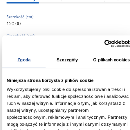
Szerokość [cm]:
120.00
Głębokość [cm]:
60.00
Wysokość [cm]:
Zgoda
Szczegóły
O plikach cookies
235.20
Kolor frontów:
Niniejsza strona korzysta z plików cookie
kaszmir
Wykorzystujemy pliki cookie do spersonalizowania treści i
Kolor korpusu:
reklam, aby oferować funkcje społecznościowe i analizować
kaszmir
ruch w naszej witrynie. Informacje o tym, jak korzystasz z
naszej witryny, udostępniamy partnerom
Wybarwienie:
społecznościowym, reklamowym i analitycznym. Partnerzy
beżowe
mogą połączyć te informacje z innymi danymi otrzymanymi