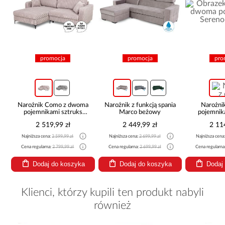
promocja
promocja
pro
Narożnik Como z dwoma
Narożnik z funkcją spania
Narożni
pojemnikami sztruks
Marco beżowy
pojemnik
beżowy
be
2 519,99 zł
2 449,99 zł
2 11
Najniższa cena:
2 599,99 zł
Najniższa cena:
2 699,99 zł
Najniższa cena
Cena regularna:
2 799,99 zł
Cena regularna:
2 699,99 zł
Cena regularna
Dodaj do koszyka
Dodaj do koszyka
Dodaj
Klienci, którzy kupili ten produkt nabyli
również