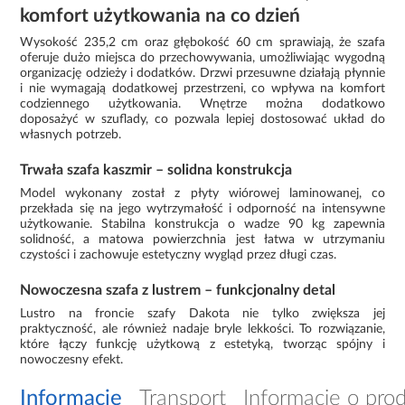
komfort użytkowania na co dzień
Wysokość 235,2 cm oraz głębokość 60 cm sprawiają, że szafa
oferuje dużo miejsca do przechowywania, umożliwiając wygodną
organizację odzieży i dodatków. Drzwi przesuwne działają płynnie
i nie wymagają dodatkowej przestrzeni, co wpływa na komfort
codziennego użytkowania. Wnętrze można dodatkowo
doposażyć w szuflady, co pozwala lepiej dostosować układ do
własnych potrzeb.
Trwała szafa kaszmir – solidna konstrukcja
Model wykonany został z płyty wiórowej laminowanej, co
przekłada się na jego wytrzymałość i odporność na intensywne
użytkowanie. Stabilna konstrukcja o wadze 90 kg zapewnia
solidność, a matowa powierzchnia jest łatwa w utrzymaniu
czystości i zachowuje estetyczny wygląd przez długi czas.
Nowoczesna szafa z lustrem – funkcjonalny detal
Lustro na froncie szafy Dakota nie tylko zwiększa jej
praktyczność, ale również nadaje bryle lekkości. To rozwiązanie,
które łączy funkcję użytkową z estetyką, tworząc spójny i
nowoczesny efekt.
Informacje
Transport
Informacje o pro