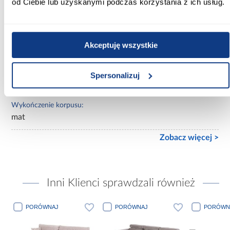
od Ciebie lub uzyskanymi podczas korzystania z ich usług.
Lustro:
z lustrem
Ilość drzwi:
Akceptuję wszystkie
2-drzwiowa
Wykończenie frontów:
Spersonalizuj
mat
Wykończenie korpusu:
mat
Zobacz więcej >
Inni Klienci sprawdzali również
PORÓWNAJ
PORÓWNAJ
PORÓWN