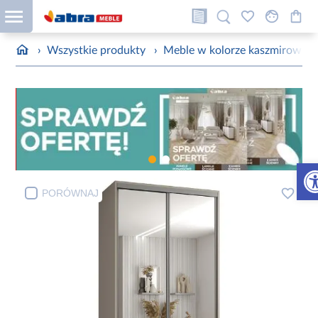
›
Wszystkie produkty
›
Meble w kolorze kaszmirowym
Otw
PORÓWNAJ