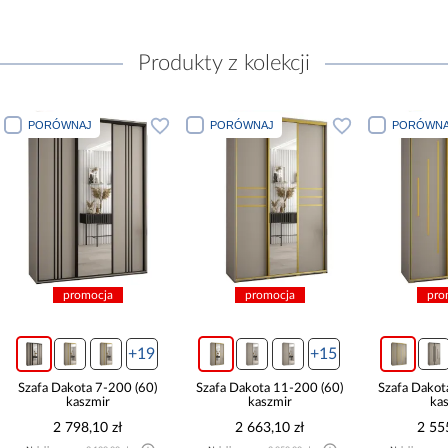
Produkty z kolekcji
PORÓWNAJ
PORÓWNAJ
PORÓWNA
promocja
promocja
pro
+19
+15
Szafa Dakota 7-200 (60)
Szafa Dakota 11-200 (60)
Szafa Dakot
kaszmir
kaszmir
ka
2 798,10 zł
2 663,10 zł
2 55