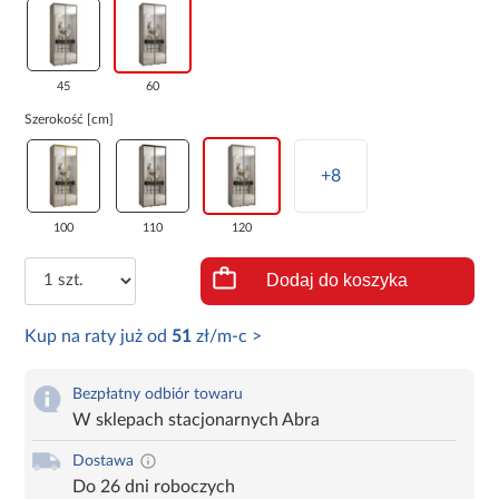
45
60
Szerokość [cm]
+8
100
110
120
Dodaj do koszyka
Kup na raty już od
51
zł/m-c >
Bezpłatny odbiór towaru
W sklepach stacjonarnych Abra
Dostawa
Do 26 dni roboczych