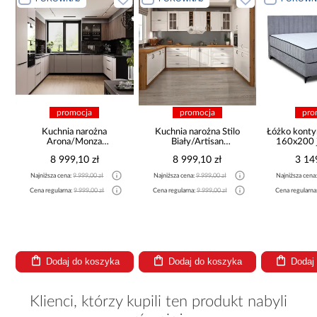
promocja
promocja
pro
a
Kuchnia narożna
Kuchnia narożna Stilo
Łóżko konty
Arona/Monza
Biały/Artisan
160x200 j
375x325x225
265x300x180 Cm
8 999,10 zł
8 999,10 zł
3 14
Najniższa cena:
9 999,00 zł
Najniższa cena:
9 999,00 zł
Najniższa cena
Cena regularna:
9 999,00 zł
Cena regularna:
9 999,00 zł
Cena regularna
Dodaj do koszyka
Dodaj do koszyka
Dodaj
Klienci, którzy kupili ten produkt nabyli