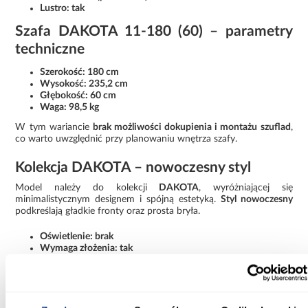
Lustro: tak
Szafa DAKOTA 11-180 (60) – parametry
techniczne
Szerokość: 180 cm
Wysokość: 235,2 cm
Głębokość: 60 cm
Waga: 98,5 kg
W tym wariancie
brak możliwości dokupienia i montażu szuflad
,
co warto uwzględnić przy planowaniu wnętrza szafy.
Kolekcja DAKOTA – nowoczesny styl
Model należy do kolekcji
DAKOTA
, wyróżniającej się
minimalistycznym designem i spójną estetyką.
Styl nowoczesny
podkreślają gładkie fronty oraz prosta bryła.
Oświetlenie: brak
Wymaga złożenia: tak
Rodzaj: szafa przesuwna
Szafa DAKOTA 11-180 (60) kaszmir z lustrem to praktyczne
rozwiązanie, które łączy dużą pojemność, nowoczesny wygląd i
wygodne drzwi przesuwne.