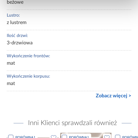
beżowe
Lustro:
z lustrem
Ilość drzwi:
3-drzwiowa
Wykończenie frontów:
mat
Wykończenie korpusu:
mat
Zobacz więcej >
Inni Klienci sprawdzali również
PORÓWNAJ
PORÓWNAJ
PORÓWN