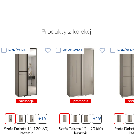
Produkty z kolekcji
PORÓWNAJ
PORÓWNAJ
PORÓWNA
promocja
promocja
pro
+15
+19
Szafa Dakota 11-120 (60)
Szafa Dakota 12-120 (60)
Szafa Dako
kaszmir
kaszmir
ka