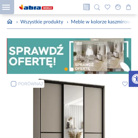
›
Wszystkie produkty
›
Meble w kolorze kaszmirowym
Otw
PORÓWNAJ