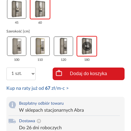
45
60
Szerokość [cm]
+6
100
110
120
180
Dodaj do koszyka
Kup na raty już od
67
zł/m-c >
Bezpłatny odbiór towaru
W sklepach stacjonarnych Abra
Dostawa
Do 26 dni roboczych