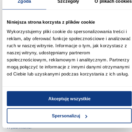
Zgoda
Szczegóły
O plikach cookies
Informacje
Transport
Informacje o pro
Niniejsza strona korzysta z plików cookie
Szerokość [cm]:
Wykorzystujemy pliki cookie do spersonalizowania treści i
180.00
reklam, aby oferować funkcje społecznościowe i analizować
ruch w naszej witrynie. Informacje o tym, jak korzystasz z
Głębokość [cm]:
naszej witryny, udostępniamy partnerom
60.00
społecznościowym, reklamowym i analitycznym. Partnerzy
mogą połączyć te informacje z innymi danymi otrzymanymi
Wysokość [cm]:
od Ciebie lub uzyskanymi podczas korzystania z ich usług.
235.20
Kolor frontów:
kaszmir
Akceptuję wszystkie
Kolor korpusu:
kaszmir
Spersonalizuj
Wybarwienie: