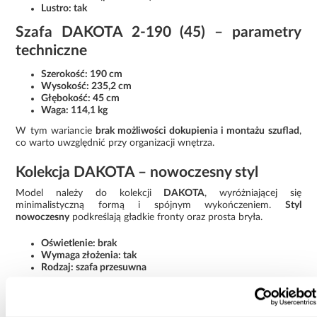
Lustro: tak
Szafa DAKOTA 2-190 (45) – parametry
techniczne
Szerokość: 190 cm
Wysokość: 235,2 cm
Głębokość: 45 cm
Waga: 114,1 kg
W tym wariancie
brak możliwości dokupienia i montażu szuflad
,
co warto uwzględnić przy organizacji wnętrza.
Kolekcja DAKOTA – nowoczesny styl
Model należy do kolekcji
DAKOTA
, wyróżniającej się
minimalistyczną formą i spójnym wykończeniem.
Styl
nowoczesny
podkreślają gładkie fronty oraz prosta bryła.
Oświetlenie: brak
Wymaga złożenia: tak
Rodzaj: szafa przesuwna
Szafa DAKOTA 2-190 (45) kaszmir z lustrem to praktyczne
rozwiązanie, które łączy dużą pojemność, nowoczesny wygląd i
wygodne drzwi przesuwne.