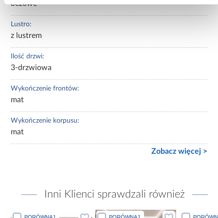
beżowe
Lustro:
z lustrem
Ilość drzwi:
3-drzwiowa
Wykończenie frontów:
mat
Wykończenie korpusu:
mat
Zobacz więcej >
Inni Klienci sprawdzali również
PORÓWNAJ
PORÓWNAJ
PORÓWN