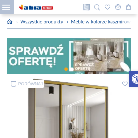
›
Wszystkie produkty
›
Meble w kolorze kaszmirowym
Otw
PORÓWNAJ