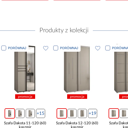
Produkty z kolekcji
PORÓWNAJ
PORÓWNAJ
PORÓWNA
promocja
promocja
pro
+15
+19
Szafa Dakota 11-120 (60)
Szafa Dakota 12-120 (60)
Szafa Dako
kaszmir
kaszmir
ka