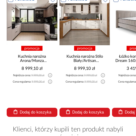
promocja
promocja
pro
a
Kuchnia narożna
Kuchnia narożna Stilo
Łóżko ko
Arona/Monza
Biały/Artisan
Dream 160
375x325x225
265x300x180 Cm
8 999,10 zł
8 999,10 zł
3 41
Najniższa cena:
9 999,00 zł
Najniższa cena:
9 999,00 zł
Najniższa cena
Cena regularna:
9 999,00 zł
Cena regularna:
9 999,00 zł
Cena regularna
Dodaj do koszyka
Dodaj do koszyka
Dodaj
Klienci, którzy kupili ten produkt nabyli