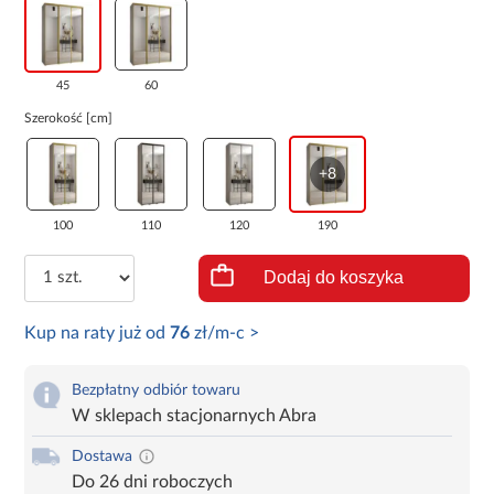
45
60
Szerokość [cm]
+8
100
110
120
190
Dodaj do koszyka
Kup na raty już od
76
zł/m-c >
Bezpłatny odbiór towaru
W sklepach stacjonarnych Abra
Dostawa
Do 26 dni roboczych