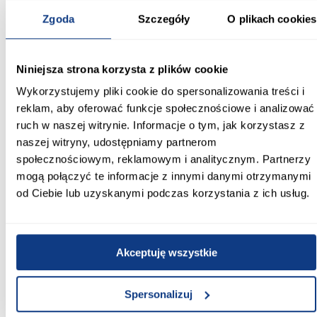
Zgoda
Szczegóły
O plikach cookies
Informacje
Transport
Informacje o pro
Niniejsza strona korzysta z plików cookie
Szerokość [cm]:
190.00
Wykorzystujemy pliki cookie do spersonalizowania treści i
reklam, aby oferować funkcje społecznościowe i analizować
Głębokość [cm]:
ruch w naszej witrynie. Informacje o tym, jak korzystasz z
45.00
naszej witryny, udostępniamy partnerom
społecznościowym, reklamowym i analitycznym. Partnerzy
Wysokość [cm]:
mogą połączyć te informacje z innymi danymi otrzymanymi
235.20
od Ciebie lub uzyskanymi podczas korzystania z ich usług.
Kolor frontów:
kaszmir
Akceptuję wszystkie
Kolor korpusu:
kaszmir
Spersonalizuj
Wybarwienie: