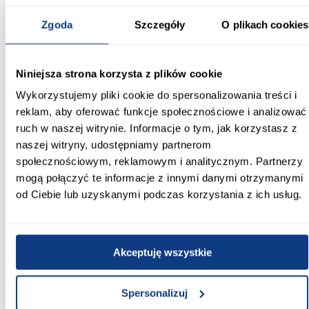
Szafa DAKOTA 8-180 (45) kaszmir to praktyczne rozwiązanie,
Zgoda
Szczegóły
O plikach cookies
które łączy nowoczesny wygląd, funkcjonalność oraz
kompaktowe wymiary.
Informacje
Transport
Informacje o pro
Niniejsza strona korzysta z plików cookie
Wykorzystujemy pliki cookie do spersonalizowania treści i
reklam, aby oferować funkcje społecznościowe i analizować
Szerokość [cm]:
180.00
ruch w naszej witrynie. Informacje o tym, jak korzystasz z
naszej witryny, udostępniamy partnerom
Głębokość [cm]:
społecznościowym, reklamowym i analitycznym. Partnerzy
45.00
mogą połączyć te informacje z innymi danymi otrzymanymi
od Ciebie lub uzyskanymi podczas korzystania z ich usług.
Wysokość [cm]:
235.20
Kolor frontów:
Akceptuję wszystkie
kaszmir
Spersonalizuj
Kolor korpusu: