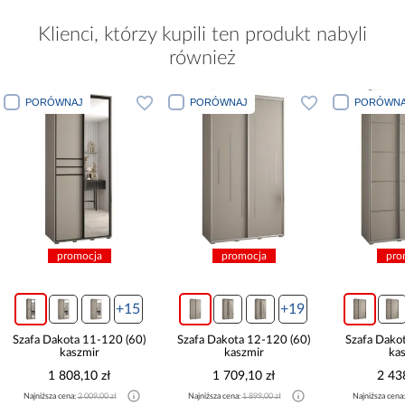
Klienci, którzy kupili ten produkt nabyli
również
PORÓWNAJ
PORÓWNAJ
P
promocja
promocja
+15
+19
+19
 (60)
Szafa Dakota 12-120 (60)
Szafa Dakota 4-180 (45)
Sza
kaszmir
kaszmir
1 709,10 zł
2 438,10 zł
Najniższa cena:
1 899,00 zł
Najniższa cena:
2 709,00 zł
Na