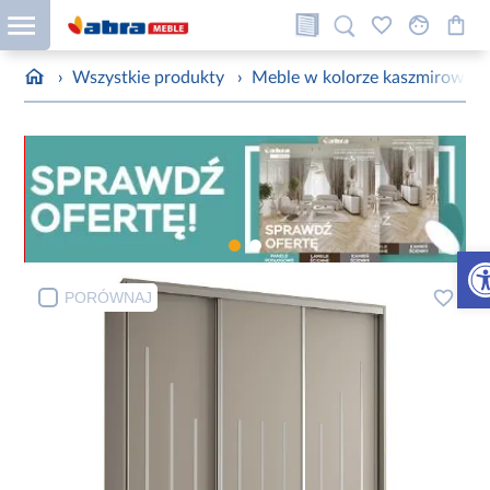
›
Wszystkie produkty
›
Meble w kolorze kaszmirowym
Otw
PORÓWNAJ