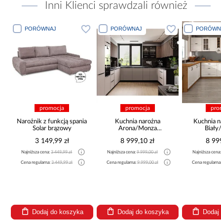
Inni Klienci sprawdzali również
PORÓWNAJ
PORÓWNAJ
PORÓWN
promocja
promocja
pro
Narożnik z funkcją spania
Kuchnia narożna
Kuchnia n
Solar brązowy
Arona/Monza
Biały
375x325x225
265x30
3 149,99 zł
8 999,10 zł
8 99
Najniższa cena:
3 449,99 zł
Najniższa cena:
9 999,00 zł
Najniższa cena
a
Cena regularna:
3 449,99 zł
Cena regularna:
9 999,00 zł
Cena regularna
Dodaj do koszyka
Dodaj do koszyka
Dodaj