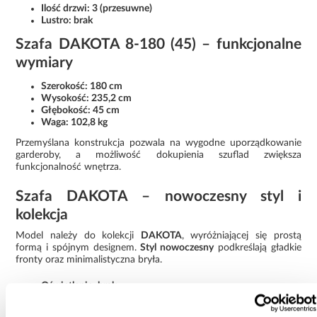
Ilość drzwi: 3 (przesuwne)
Lustro: brak
Szafa DAKOTA 8-180 (45) – funkcjonalne
wymiary
Szerokość: 180 cm
Wysokość: 235,2 cm
Głębokość: 45 cm
Waga: 102,8 kg
Przemyślana konstrukcja pozwala na wygodne uporządkowanie
garderoby, a możliwość dokupienia szuflad zwiększa
funkcjonalność wnętrza.
Szafa DAKOTA – nowoczesny styl i
kolekcja
Model należy do kolekcji
DAKOTA
, wyróżniającej się prostą
formą i spójnym designem.
Styl nowoczesny
podkreślają gładkie
fronty oraz minimalistyczna bryła.
Oświetlenie: brak
Wymaga złożenia: tak
Rodzaj: szafa przesuwna