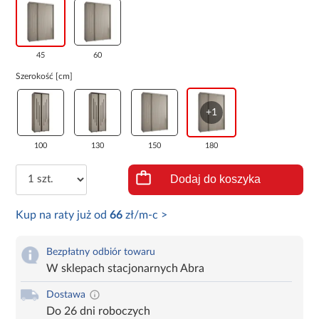
45
60
Szerokość [cm]
+1
100
130
150
180
Dodaj do koszyka
Kup na raty już od
66
zł/m-c >
Bezpłatny odbiór towaru
W sklepach stacjonarnych Abra
Dostawa
Do 26 dni roboczych