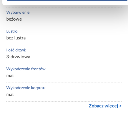
kaszmir
Wybarwienie:
beżowe
Lustro:
bez lustra
Ilość drzwi:
3-drzwiowa
Wykończenie frontów:
mat
Wykończenie korpusu:
mat
Zobacz więcej >