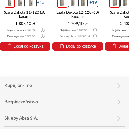
+15
+19
+19
11-120 (60)
Szafa Dakota 12-120 (60)
Szafa Dakota 4-180 (45)
mir
kaszmir
kaszmir
10 zł
1 709,10 zł
2 438,10 zł
009,00 zł
Najniższa cena:
1 899,00 zł
Najniższa cena:
2 709,00 zł
009,00 zł
Cena regularna:
1 899,00 zł
Cena regularna:
2 709,00 zł
o koszyka
Dodaj do koszyka
Dodaj do koszyka
Kupuj on-line
Bezpieczeństwo
Sklepy Abra S.A.