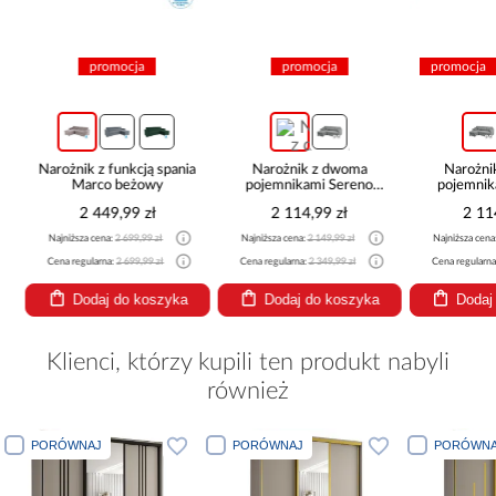
promocja
promocja
promocja
Narożnik z funkcją spania
Narożnik z dwoma
Narożni
Marco beżowy
pojemnikami Sereno
pojemnik
beżowy
pop
2 449,99 zł
2 114,99 zł
2 11
Najniższa cena:
2 699,99 zł
Najniższa cena:
2 149,99 zł
Najniższa cena
Cena regularna:
2 699,99 zł
Cena regularna:
2 349,99 zł
Cena regularna
Dodaj do koszyka
Dodaj do koszyka
Dodaj
Klienci, którzy kupili ten produkt nabyli
również
PORÓWNAJ
PORÓWNAJ
PORÓWNA