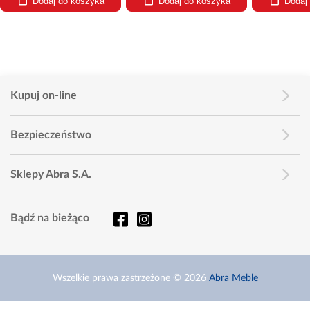
Dodaj do koszyka
Dodaj do koszyka
Dodaj
Kupuj on-line
Bezpieczeństwo
Sklepy Abra S.A.
Bądź na bieżąco
Wszelkie prawa zastrzeżone © 2026
Abra Meble