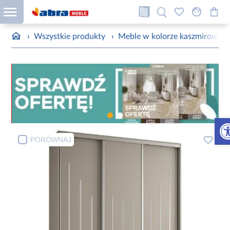
›
Wszystkie produkty
›
Meble w kolorze kaszmirowym
Otw
PORÓWNAJ