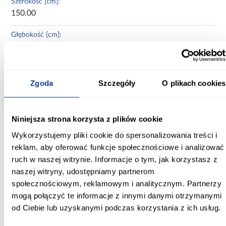
Szerokość [cm]:
150.00
Głębokość [cm]:
45.00
Wysokość [cm]:
235.20
Zgoda
Szczegóły
O plikach cookies
Kolor frontów:
kaszmir
Niniejsza strona korzysta z plików cookie
Wykorzystujemy pliki cookie do spersonalizowania treści i
Kolor korpusu:
kaszmir
reklam, aby oferować funkcje społecznościowe i analizować
ruch w naszej witrynie. Informacje o tym, jak korzystasz z
Wybarwienie:
naszej witryny, udostępniamy partnerom
beżowe
społecznościowym, reklamowym i analitycznym. Partnerzy
mogą połączyć te informacje z innymi danymi otrzymanymi
Lustro:
od Ciebie lub uzyskanymi podczas korzystania z ich usług.
bez lustra