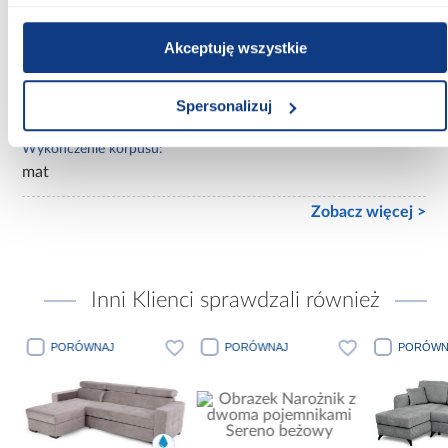
Ilość drzwi:
3-drzwiowa
Akceptuję wszystkie
Wykończenie frontów:
Spersonalizuj
mat
Wykończenie korpusu:
mat
Zobacz więcej >
Inni Klienci sprawdzali również
PORÓWNAJ
PORÓWNAJ
PORÓWN