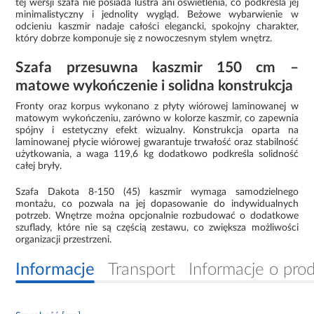
tej wersji szafa nie posiada lustra ani oświetlenia, co podkreśla jej
minimalistyczny i jednolity wygląd. Beżowe wybarwienie w
odcieniu kaszmir nadaje całości elegancki, spokojny charakter,
który dobrze komponuje się z nowoczesnym stylem wnętrz.
Szafa przesuwna kaszmir 150 cm –
matowe wykończenie i solidna konstrukcja
Fronty oraz korpus wykonano z płyty wiórowej laminowanej w
matowym wykończeniu, zarówno w kolorze kaszmir, co zapewnia
spójny i estetyczny efekt wizualny. Konstrukcja oparta na
laminowanej płycie wiórowej gwarantuje trwałość oraz stabilność
użytkowania, a waga 119,6 kg dodatkowo podkreśla solidność
całej bryły.
Szafa Dakota 8-150 (45) kaszmir wymaga samodzielnego
montażu, co pozwala na jej dopasowanie do indywidualnych
potrzeb. Wnętrze można opcjonalnie rozbudować o dodatkowe
szuflady, które nie są częścią zestawu, co zwiększa możliwości
organizacji przestrzeni.
Informacje
Transport
Informacje o pro