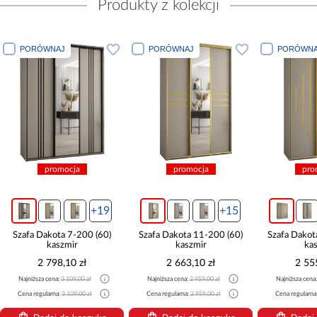
Produkty z kolekcji
PORÓWNAJ
PORÓWNAJ
PORÓWNA
promocja
promocja
pro
+19
+15
Szafa Dakota 7-200 (60)
Szafa Dakota 11-200 (60)
Szafa Dakot
kaszmir
kaszmir
ka
2 798,10 zł
2 663,10 zł
2 55
Najniższa cena:
3 109,00 zł
Najniższa cena:
2 959,00 zł
Najniższa cena
Cena regularna:
3 109,00 zł
Cena regularna:
2 959,00 zł
Cena regularna