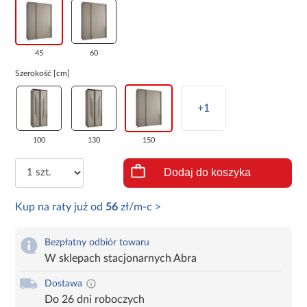
45
60
Szerokość [cm]
+1
100
130
150
Dodaj do koszyka
Kup na raty już od
56
zł/m-c >
Bezpłatny odbiór towaru
W sklepach stacjonarnych Abra
Dostawa
Do 26 dni roboczych