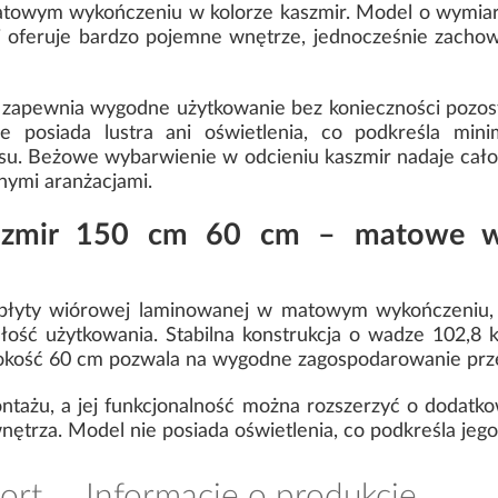
towym wykończeniu w kolorze kaszmir. Model o wymiar
 oferuje bardzo pojemne wnętrze, jednocześnie zachowu
zapewnia wygodne użytkowanie bez konieczności pozosta
 posiada lustra ani oświetlenia, co podkreśla minima
su. Beżowe wybarwienie w odcieniu kaszmir nadaje cało
nymi aranżacjami.
szmir 150 cm 60 cm – matowe wy
płyty wiórowej laminowanej w matowym wykończeniu, 
łość użytkowania. Stabilna konstrukcja o wadze 102,8 k
bokość 60 cm pozwala na wygodne zagospodarowanie prze
tażu, a jej funkcjonalność można rozszerzyć o dodatko
nętrza. Model nie posiada oświetlenia, co podkreśla jego
ort
Informacje o produkcie