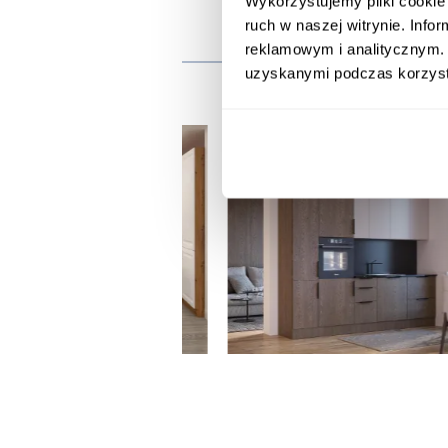
Wykorzystujemy pliki cookie 
ruch w naszej witrynie. Inf
Inni
reklamowym i analitycznym. 
uzyskanymi podczas korzysta