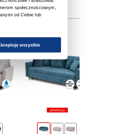
ołecznościowe i analizować
artnerom społecznościowym,
wnież
anymi od Ciebie lub
kceptuję wszystkie
promocja
promocja