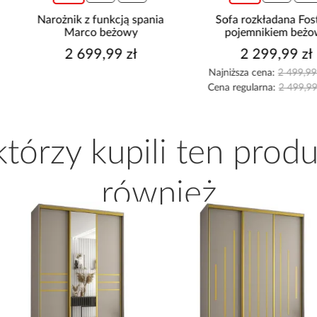
Narożnik z funkcją spania
Sofa rozkładana Foster z
Marco beżowy
pojemnikiem beżowa
2 699,99 zł
2 299,99 zł
Najniższa cena:
2 499,99 zł
Cena regularna:
2 499,99 zł
 którzy kupili ten produ
również