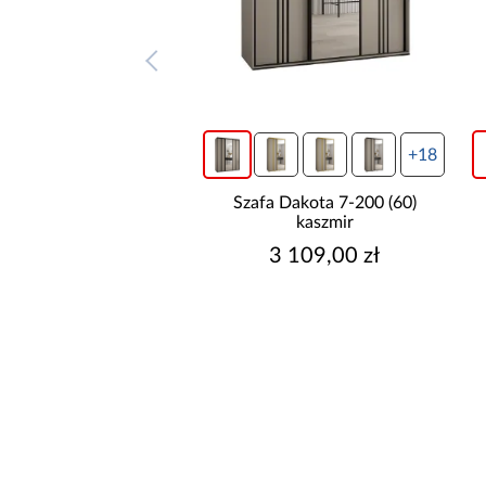
+14
+18
a Dakota 5-200 (60)
Szafa Dakota 7-200 (60)
kaszmir
kaszmir
2 989,00 zł
3 109,00 zł