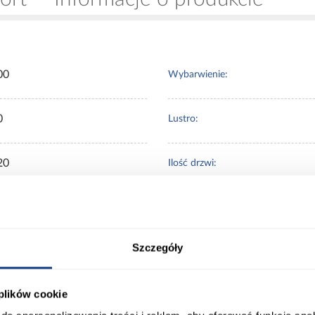
00
Wybarwienie:
0
Lustro:
20
Ilość drzwi:
mir
Wykończenie frontów:
Szczegóły
mir
Wykończenie korpusu:
 plików cookie