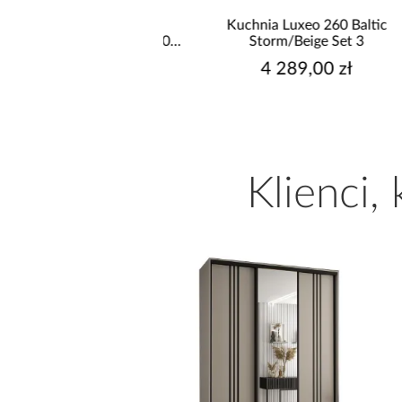
hnia narożna Stilo
Kuchnia Luxeo 260 Baltic
/Artisan 265x300x180
Storm/Beige Set 3
Cm
9 999,00 zł
4 289,00 zł
Klienci,