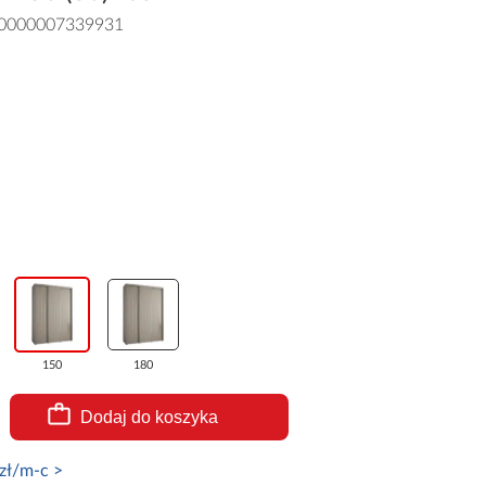
0000007339931
150
180
Dodaj do koszyka
zł/m-c >