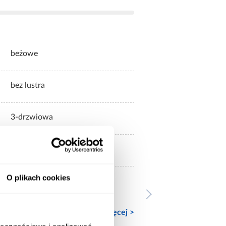
beżowe
bez lustra
3-drzwiowa
mat
O plikach cookies
mat
Zobacz więcej >