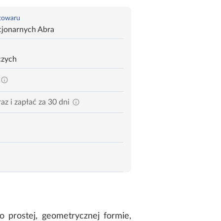
 towaru
cjonarnych Abra
czych
az i zapłać za 30 dni
 prostej, geometrycznej formie,