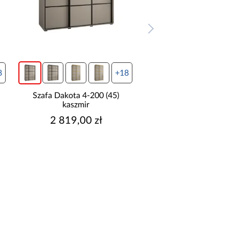
8
+18
Szafa Dakota 4-200 (45)
Szafa Dakota 5-200
kaszmir
kaszmir
2 819,00 zł
2 979,00 z