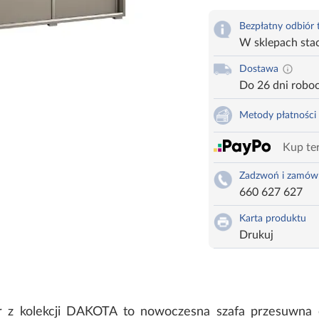
Bezpłatny odbiór
W sklepach sta
Dostawa
Do 26 dni robo
Metody płatności
Kup ter
Zadzwoń i zamów
660 627 627
Karta produktu
Drukuj
r z kolekcji DAKOTA to nowoczesna szafa przesuwna o