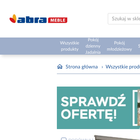
Pokój
Wszystkie
Pokój
dzienny
S
produkty
młodzieżowy
Jadalnia
Strona główna
›
Wszystkie prod