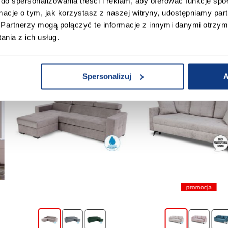
do spersonalizowania treści i reklam, aby oferować funkcje sp
ormacje o tym, jak korzystasz z naszej witryny, udostępniamy p
 Klienci sprawdzali ró
Partnerzy mogą połączyć te informacje z innymi danymi otrzym
nia z ich usług.
Spersonalizuj
A
promocja