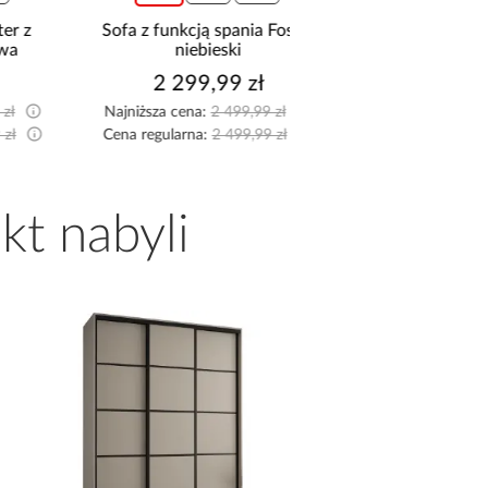
Sofa z funkcją spania Foster
Narożnik Como z 
niebieski
pojemnikami sztruks
2 299,99 zł
2 599,99 z
Najniższa cena:
2 499,99 zł
Najniższa cena:
2 799,9
Cena regularna:
2 499,99 zł
Cena regularna:
2 799,9
kt nabyli