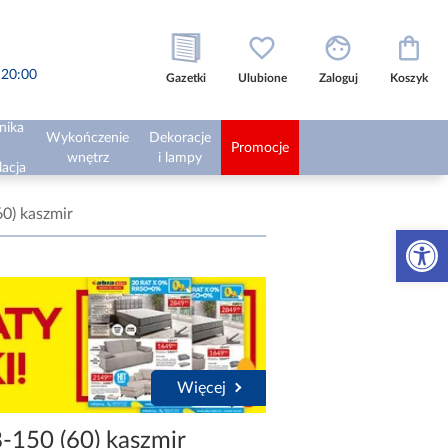
o 20:00
Gazetki
Ulubione
Zaloguj
Koszyk
nika
Wykończenie
Dekoracje
Promocje
wnętrz
i lampy
lacja
60) kaszmir
Otwórz 
Więcej
-150 (60) kaszmir