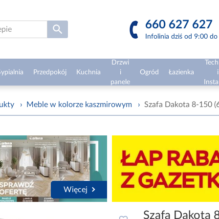
660 627 627
Infolinia dziś od 9:00 d
Drzwi
Tech
ypialnia
Przedpokój
Kuchnia
i
Ogród
Łazienka
i
panele
Insta
ukty
›
Meble w kolorze kaszmirowym
›
Szafa Dakota 8-150 (
Więcej
Szafa Dakota 8