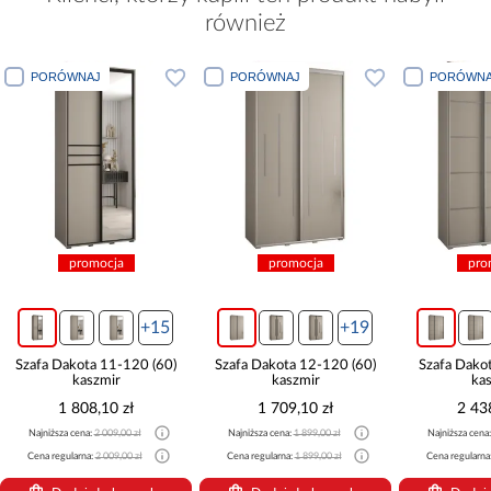
również
PORÓWNAJ
PORÓWNAJ
PORÓWNA
promocja
promocja
prom
+15
+19
Szafa Dakota 11-120 (60)
Szafa Dakota 12-120 (60)
Szafa Dakota
kaszmir
kaszmir
kasz
1 808,10 zł
1 709,10 zł
2 438,
Najniższa cena:
2 009,00 zł
Najniższa cena:
1 899,00 zł
Najniższa cena:
2
Cena regularna:
2 009,00 zł
Cena regularna:
1 899,00 zł
Cena regularna:
2