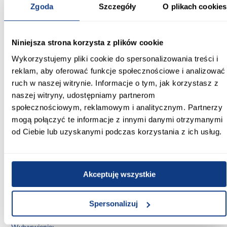
drzwi przesuwne.
Zgoda
Szczegóły
O plikach cookies
Informacje
Transport
Informacje o pro
Niniejsza strona korzysta z plików cookie
Wykorzystujemy pliki cookie do spersonalizowania treści i
Szerokość [cm]:
reklam, aby oferować funkcje społecznościowe i analizować
180.00
ruch w naszej witrynie. Informacje o tym, jak korzystasz z
Głębokość [cm]:
naszej witryny, udostępniamy partnerom
60.00
społecznościowym, reklamowym i analitycznym. Partnerzy
mogą połączyć te informacje z innymi danymi otrzymanymi
Wysokość [cm]:
od Ciebie lub uzyskanymi podczas korzystania z ich usług.
235.20
Kolor frontów:
kaszmir
Akceptuję wszystkie
Kolor korpusu:
Spersonalizuj
kaszmir