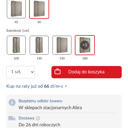
45
60
Szerokość [cm]
+1
100
130
150
180
Dodaj do koszyka
Kup na raty już od
66
zł/m-c >
Bezpłatny odbiór towaru
W sklepach stacjonarnych Abra
Dostawa
Do 26 dni roboczych