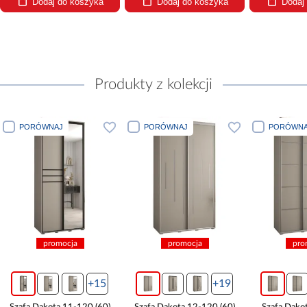
Dodaj do koszyka
Dodaj do koszyka
Dodaj 
Produkty z kolekcji
PORÓWNAJ
PORÓWNAJ
PORÓWNA
promocja
promocja
prom
+15
+19