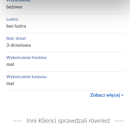
Wybarwienie:
beżowe
Lustro:
bez lustra
Ilość drzwi:
3-drzwiowa
Wykończenie frontów:
mat
Wykończenie korpusu:
mat
Zobacz więcej >
Inni Klienci sprawdzali również