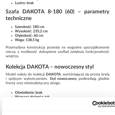
Lustro: brak
Szafa DAKOTA 8-180 (60) – parametry
techniczne
Szerokość: 180 cm
Wysokość: 235,2 cm
Głębokość: 60 cm
Waga: 138,5 kg
Przemyślana konstrukcja pozwala na wygodne uporządkowanie
rzeczy, a możliwość dokupienia szuflad zwiększa funkcjonalność
wnętrza.
Kolekcja DAKOTA – nowoczesny styl
Model należy do kolekcji
DAKOTA
, wyróżniającej się prostą bryłą
i spójnym wykończeniem.
Styl nowoczesny
podkreślają gładkie
fronty oraz minimalistyczny design.
Oświetlenie: brak
Wymaga złożenia: tak
Rodzaj: szafa przesuwna
Szafa DAKOTA 8-180 (60) kaszmir to praktyczne rozwiązanie,
które łączy dużą pojemność, nowoczesny wygląd oraz wygodne