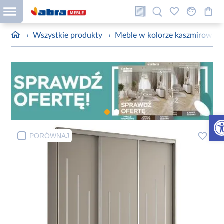
›
Wszystkie produkty
›
Meble w kolorze kaszmirowym
Otw
PORÓWNAJ