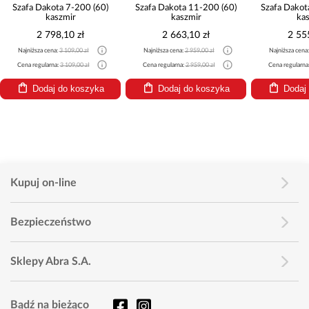
Szafa Dakota 7-200 (60)
Szafa Dakota 11-200 (60)
Szafa Dakot
kaszmir
kaszmir
ka
2 798,10 zł
2 663,10 zł
2 55
Najniższa cena:
3 109,00 zł
Najniższa cena:
2 959,00 zł
Najniższa cena
Cena regularna:
3 109,00 zł
Cena regularna:
2 959,00 zł
Cena regularna
Dodaj do koszyka
Dodaj do koszyka
Dodaj
Kupuj on-line
Bezpieczeństwo
Sklepy Abra S.A.
Bądź na bieżąco