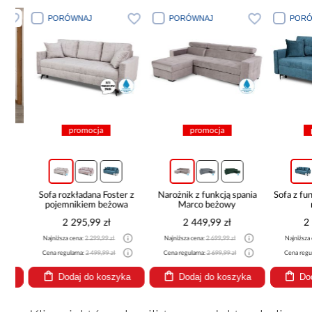
PORÓWNAJ
PORÓWNAJ
PORÓWN
promocja
promocja
pro
Sofa rozkładana Foster z
Narożnik z funkcją spania
Sofa z funkcj
pojemnikiem beżowa
Marco beżowy
nie
2 295,99 zł
2 449,99 zł
2 29
Najniższa cena:
2 299,99 zł
Najniższa cena:
2 699,99 zł
Najniższa cena
Cena regularna:
2 499,99 zł
Cena regularna:
2 699,99 zł
Cena regularna
Dodaj do koszyka
Dodaj do koszyka
Dodaj