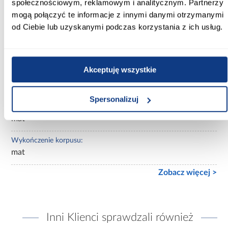
społecznościowym, reklamowym i analitycznym. Partnerzy
Wybarwienie:
mogą połączyć te informacje z innymi danymi otrzymanymi
beżowe
od Ciebie lub uzyskanymi podczas korzystania z ich usług.
Lustro:
z lustrem
Akceptuję wszystkie
Ilość drzwi:
2-drzwiowa
Spersonalizuj
Wykończenie frontów:
mat
Wykończenie korpusu:
mat
Zobacz więcej >
Inni Klienci sprawdzali również