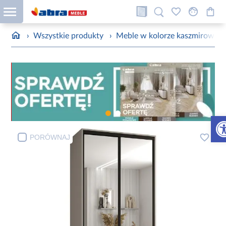
›
Wszystkie produkty
›
Meble w kolorze kaszmirowym
Otw
PORÓWNAJ