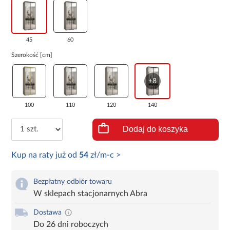
45
60
Szerokość [cm]
+8
100
110
120
140
Dodaj do koszyka
Kup na raty już od
54
zł/m-c >
Bezpłatny odbiór towaru
W sklepach stacjonarnych Abra
Dostawa
Do 26 dni roboczych