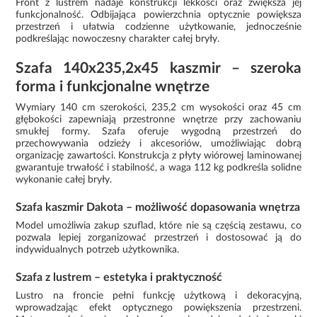
Front z lustrem nadaje konstrukcji lekkości oraz zwiększa jej
funkcjonalność. Odbijająca powierzchnia optycznie powiększa
przestrzeń i ułatwia codzienne użytkowanie, jednocześnie
podkreślając nowoczesny charakter całej bryły.
Szafa 140x235,2x45 kaszmir – szeroka
forma i funkcjonalne wnętrze
Wymiary 140 cm szerokości, 235,2 cm wysokości oraz 45 cm
głębokości zapewniają przestronne wnętrze przy zachowaniu
smukłej formy. Szafa oferuje wygodną przestrzeń do
przechowywania odzieży i akcesoriów, umożliwiając dobrą
organizację zawartości. Konstrukcja z płyty wiórowej laminowanej
gwarantuje trwałość i stabilność, a waga 112 kg podkreśla solidne
wykonanie całej bryły.
Szafa kaszmir Dakota – możliwość dopasowania wnętrza
Model umożliwia zakup szuflad, które nie są częścią zestawu, co
pozwala lepiej zorganizować przestrzeń i dostosować ją do
indywidualnych potrzeb użytkownika.
Szafa z lustrem – estetyka i praktyczność
Lustro na froncie pełni funkcję użytkową i dekoracyjną,
wprowadzając efekt optycznego powiększenia przestrzeni.