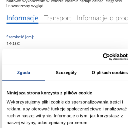
Matowe wykończenie w kolorze kaszmir nadaje całości elegancki
i nowoczesny wygląd.
Informacje
Transport
Informacje o pro
Szerokość [cm]:
140.00
Głębokość [cm]:
45.00
Zgoda
Szczegóły
O plikach cookies
Wysokość [cm]:
235.20
Niniejsza strona korzysta z plików cookie
Kolor frontów:
kaszmir
Wykorzystujemy pliki cookie do spersonalizowania treści i
reklam, aby oferować funkcje społecznościowe i analizować
Kolor korpusu:
ruch w naszej witrynie. Informacje o tym, jak korzystasz z
kaszmir
naszej witryny, udostępniamy partnerom