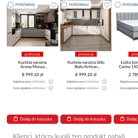
PORÓWNAJ
PORÓWNAJ
PORÓWN
promocja
promocja
pro
a
Kuchnia narożna
Kuchnia narożna Stilo
Łóżko ko
Arona/Monza
Biały/Artisan
Carino 14
375x325x225
265x300x180 Cm
8 999,10 zł
8 999,10 zł
2 78
Najniższa cena:
9 999,00 zł
Najniższa cena:
9 999,00 zł
Najniższa cena
Cena regularna:
9 999,00 zł
Cena regularna:
9 999,00 zł
Cena regularna
Dodaj do koszyka
Dodaj do koszyka
Dodaj
Klienci, którzy kupili ten produkt nabyli