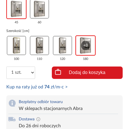
45
60
Szerokość [cm]
+8
100
110
120
180
Dodaj do koszyka
Kup na raty już od
74
zł/m-c >
Bezpłatny odbiór towaru
W sklepach stacjonarnych Abra
Dostawa
Do 26 dni roboczych