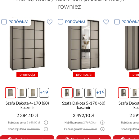
również
PORÓWNAJ
PORÓWNAJ
PORÓWNA
promocja
promocja
pro
+19
+15
Szafa Dakota 4-170 (60)
Szafa Dakota 5-170 (60)
Szafa Dako
kaszmir
kaszmir
ka
2 384,10 zł
2 492,10 zł
2 59
Najniższa cena:
2 649,00 zł
Najniższa cena:
2 769,00 zł
Najniższa cena
Cena regularna:
2 649,00 zł
Cena regularna:
2 769,00 zł
Cena regularna