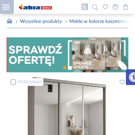
›
Wszystkie produkty
›
Meble w kolorze kaszmirowym
Otw
PORÓWNAJ