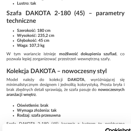
Lustro: tak
Szafa DAKOTA 2-180 (45) – parametry
techniczne
Szerokość: 180 cm
Wysokość: 235,2 cm
Głębokość: 45 cm
Waga: 107,3 kg
W tym wariancie istnieje
możliwość dokupienia szuflad
, co
pozwala lepiej zorganizować przestrzeń wewnętrzną szafy.
Kolekcja DAKOTA – nowoczesny styl
Model należy do kolekcji
DAKOTA
, wyróżniającej się
minimalistycznym designem i jednolitą kolorystyką. Prosta bryła i
brak zbędnych detali sprawiają, że szafa pasuje do
nowoczesnych
aranżacji wnętrz
.
Oświetlenie: brak
Wymaga złożenia: tak
Rodzaj: szafa przesuwna
Szafa DAKOTA 2-180 (45) kaszmir z lustrem to praktyczne
rozwiązanie dla osób szukających funkcjonalnej i estetycznej