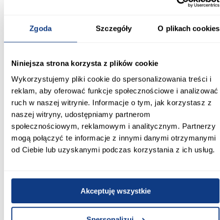
szafy o kompaktowej głębokości.
Informacje
Transport
Informacje o pro
Zgoda
Szczegóły
O plikach cookies
Szerokość [cm]:
Niniejsza strona korzysta z plików cookie
180.00
Wykorzystujemy pliki cookie do spersonalizowania treści i
reklam, aby oferować funkcje społecznościowe i analizować
Głębokość [cm]:
ruch w naszej witrynie. Informacje o tym, jak korzystasz z
45.00
naszej witryny, udostępniamy partnerom
Wysokość [cm]:
społecznościowym, reklamowym i analitycznym. Partnerzy
235.20
mogą połączyć te informacje z innymi danymi otrzymanymi
od Ciebie lub uzyskanymi podczas korzystania z ich usług.
Kolor frontów:
kaszmir
Kolor korpusu:
Akceptuję wszystkie
kaszmir
Spersonalizuj