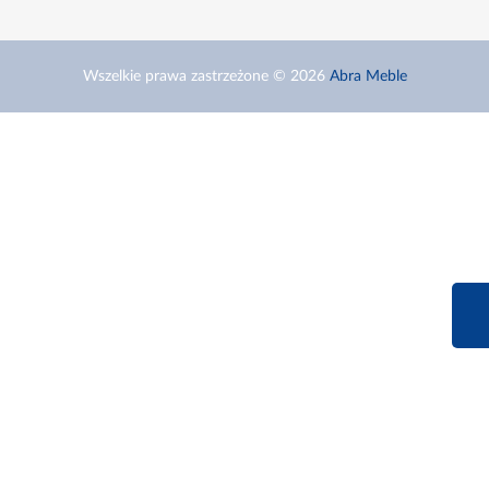
Wszelkie prawa zastrzeżone © 2026
Abra Meble
660 627 6
Infolinia dziś od 9