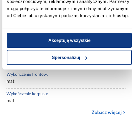
społecznościowym, reklamowym i analitycznym. Partnerzy
czarny
mogą połączyć te informacje z innymi danymi otrzymanymi
od Ciebie lub uzyskanymi podczas korzystania z ich usług.
Wybarwienie:
czarne
Lustro:
Akceptuję wszystkie
bez lustra
Ilość drzwi:
Spersonalizuj
2-drzwiowa
Wykończenie frontów:
mat
Wykończenie korpusu:
mat
Zobacz więcej >