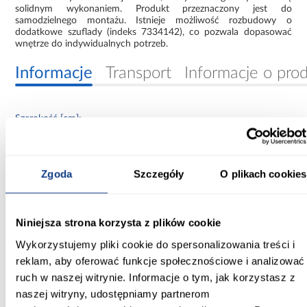
solidnym wykonaniem. Produkt przeznaczony jest do
samodzielnego montażu. Istnieje możliwość rozbudowy o
dodatkowe szuflady (indeks 7334142), co pozwala dopasować
wnętrze do indywidualnych potrzeb.
Informacje
Transport
Informacje o pro
Szerokość [cm]:
120.00
Głębokość [cm]:
Zgoda
Szczegóły
O plikach cookies
62.00
Wysokość [cm]:
Niniejsza strona korzysta z plików cookie
200.00
Wykorzystujemy pliki cookie do spersonalizowania treści i
Kolor frontów:
reklam, aby oferować funkcje społecznościowe i analizować
czarny
ruch w naszej witrynie. Informacje o tym, jak korzystasz z
naszej witryny, udostępniamy partnerom
Kolor korpusu: