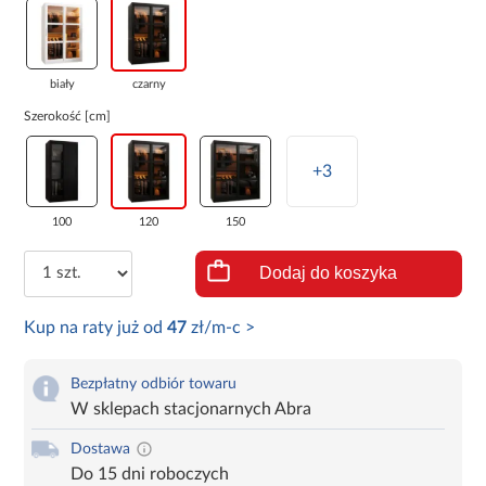
biały
czarny
Szerokość [cm]
+3
100
120
150
Dodaj do koszyka
Kup na raty już od
47
zł/m-c >
Bezpłatny odbiór towaru
W sklepach stacjonarnych Abra
Dostawa
Do 15 dni roboczych