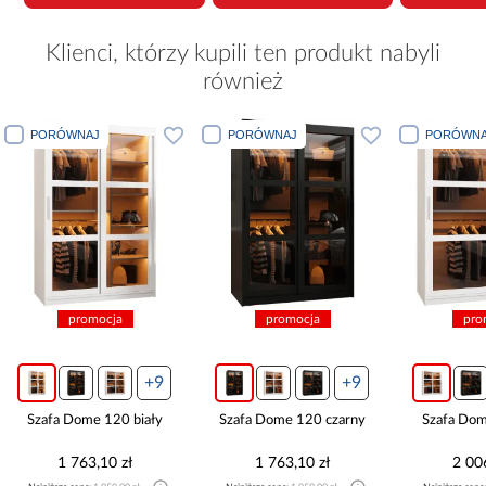
Klienci, którzy kupili ten produkt nabyli
również
PORÓWNAJ
PORÓWNAJ
PORÓ
promocja
promocja
+9
+9
Szafa Dome 120 czarny
Szafa Dome 150 biały
Szafa 
1 763,10 zł
2 006,10 zł
2