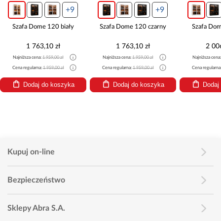
+9
+9
+
Dome 120 biały
Szafa Dome 120 czarny
Szafa Dome 150 biał
 763,10 zł
1 763,10 zł
2 006,10 zł
 cena:
1 959,00 zł
Najniższa cena:
1 959,00 zł
Najniższa cena:
2 229,00 zł
larna:
1 959,00 zł
Cena regularna:
1 959,00 zł
Cena regularna:
2 229,00 zł
daj do koszyka
Dodaj do koszyka
Dodaj do koszyk
Kupuj on-line
Bezpieczeństwo
Sklepy Abra S.A.