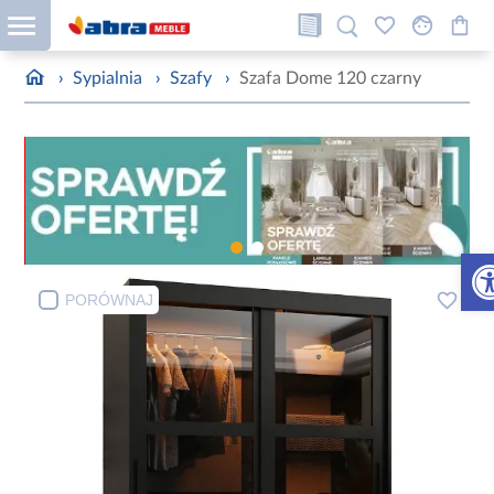
›
Sypialnia
›
Szafy
›
Szafa Dome 120 czarny
Otw
PORÓWNAJ