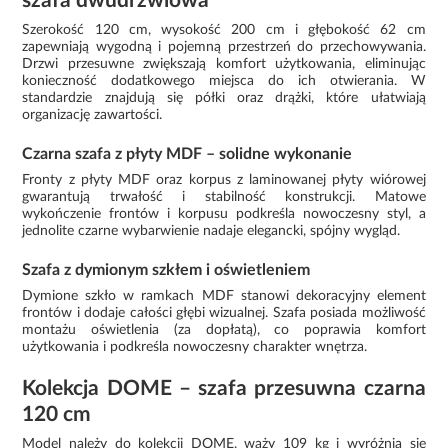
szafa dwudrzwiowa
Szerokość 120 cm, wysokość 200 cm i głębokość 62 cm
zapewniają wygodną i pojemną przestrzeń do przechowywania.
Drzwi przesuwne zwiększają komfort użytkowania, eliminując
konieczność dodatkowego miejsca do ich otwierania. W
standardzie znajdują się półki oraz drążki, które ułatwiają
organizację zawartości.
Czarna szafa z płyty MDF – solidne wykonanie
Fronty z płyty MDF oraz korpus z laminowanej płyty wiórowej
gwarantują trwałość i stabilność konstrukcji. Matowe
wykończenie frontów i korpusu podkreśla nowoczesny styl, a
jednolite czarne wybarwienie nadaje elegancki, spójny wygląd.
Szafa z dymionym szkłem i oświetleniem
Dymione szkło w ramkach MDF stanowi dekoracyjny element
frontów i dodaje całości głębi wizualnej. Szafa posiada możliwość
montażu oświetlenia (za dopłatą), co poprawia komfort
użytkowania i podkreśla nowoczesny charakter wnętrza.
Kolekcja DOME – szafa przesuwna czarna
120 cm
Model należy do kolekcji DOME, waży 109 kg i wyróżnia się