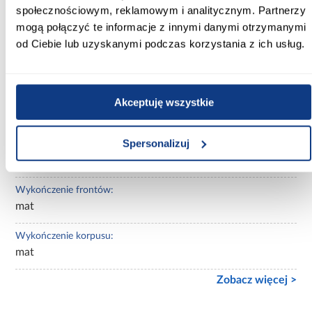
Kolor korpusu:
społecznościowym, reklamowym i analitycznym. Partnerzy
czarny
mogą połączyć te informacje z innymi danymi otrzymanymi
od Ciebie lub uzyskanymi podczas korzystania z ich usług.
Wybarwienie:
czarne
Lustro:
Akceptuję wszystkie
bez lustra
Spersonalizuj
Ilość drzwi:
2-drzwiowa
Wykończenie frontów:
mat
Wykończenie korpusu:
mat
Zobacz więcej >