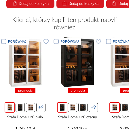
Dodaj do koszyka
Dodaj do koszyka
Dodaj
Klienci, którzy kupili ten produkt nabyli
również
PORÓWNAJ
PORÓWNAJ
promocja
promocja
+9
+9
+9
biały
Szafa Dome 120 czarny
Szafa Dome 150 biały
ł
1 763,10 zł
2 006,10 zł