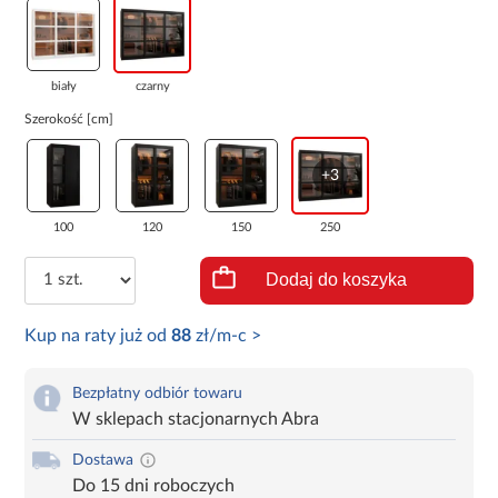
biały
czarny
Szerokość [cm]
+3
100
120
150
250
Dodaj do koszyka
Kup na raty już od
88
zł/m-c >
Bezpłatny odbiór towaru
W sklepach stacjonarnych Abra
Dostawa
Do 15 dni roboczych