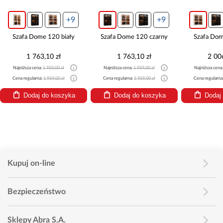
+9
+9
+9
e 120 biały
Szafa Dome 120 czarny
Szafa Dome 150 biały
,10 zł
1 763,10 zł
2 006,10 zł
:
1 959,00 zł
Najniższa cena:
1 959,00 zł
Najniższa cena:
2 229,00 zł
:
1 959,00 zł
Cena regularna:
1 959,00 zł
Cena regularna:
2 229,00 zł
 do koszyka
Dodaj do koszyka
Dodaj do koszyka
Kupuj on-line
Bezpieczeństwo
Sklepy Abra S.A.