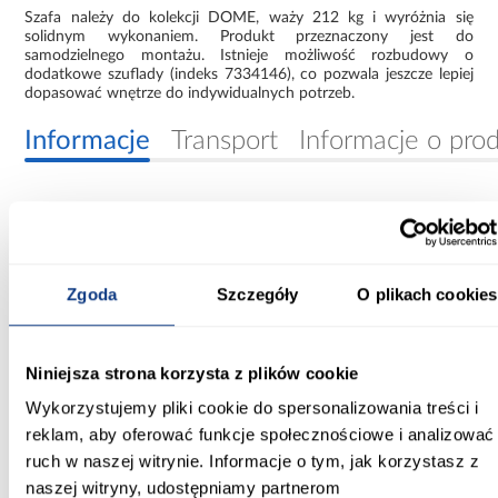
Szafa należy do kolekcji DOME, waży 212 kg i wyróżnia się
solidnym wykonaniem. Produkt przeznaczony jest do
samodzielnego montażu. Istnieje możliwość rozbudowy o
dodatkowe szuflady (indeks 7334146), co pozwala jeszcze lepiej
dopasować wnętrze do indywidualnych potrzeb.
Informacje
Transport
Informacje o pro
Szerokość [cm]:
250.00
Głębokość [cm]:
Zgoda
Szczegóły
O plikach cookies
62.00
Wysokość [cm]:
Niniejsza strona korzysta z plików cookie
200.00
Wykorzystujemy pliki cookie do spersonalizowania treści i
reklam, aby oferować funkcje społecznościowe i analizować
Kolor frontów:
czarny
ruch w naszej witrynie. Informacje o tym, jak korzystasz z
naszej witryny, udostępniamy partnerom