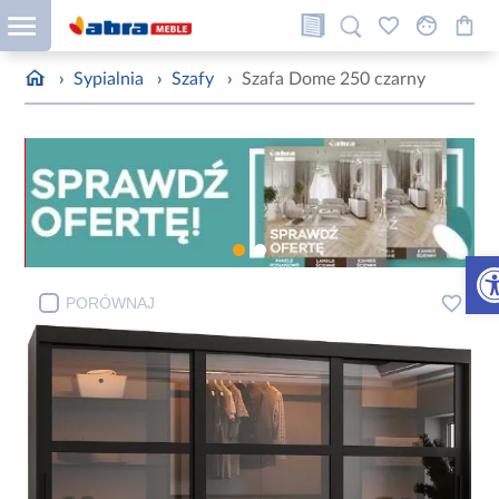
›
Sypialnia
›
Szafy
›
Szafa Dome 250 czarny
Otw
PORÓWNAJ