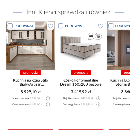
Inni Klienci sprawdzali również
PORÓWNAJ
PORÓWNAJ
PORÓWN
promocja
promocja
pro
Kuchnia narożna Stilo
Łóżko kontynentalne
Kuchnia Lux
Biały/Artisan
Dream 160x200 beżowe
Storm/B
265x300x180 Cm
8 999,10 zł
3 419,99 zł
3 86
Najniższa cena:
9 999,00 zł
Najniższa cena:
3 499,99 zł
Najniższa cena
Cena regularna:
9 999,00 zł
Cena regularna:
3 799,99 zł
Cena regularna