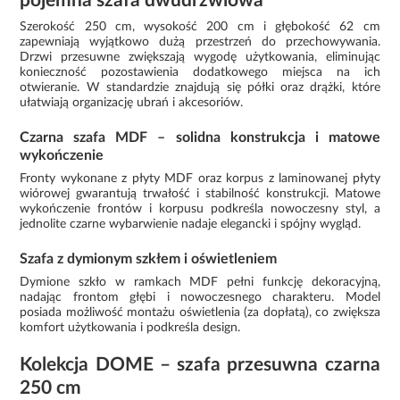
pojemna szafa dwudrzwiowa
Szerokość 250 cm, wysokość 200 cm i głębokość 62 cm
zapewniają wyjątkowo dużą przestrzeń do przechowywania.
Drzwi przesuwne zwiększają wygodę użytkowania, eliminując
konieczność pozostawienia dodatkowego miejsca na ich
otwieranie. W standardzie znajdują się półki oraz drążki, które
ułatwiają organizację ubrań i akcesoriów.
Czarna szafa MDF – solidna konstrukcja i matowe
wykończenie
Fronty wykonane z płyty MDF oraz korpus z laminowanej płyty
wiórowej gwarantują trwałość i stabilność konstrukcji. Matowe
wykończenie frontów i korpusu podkreśla nowoczesny styl, a
jednolite czarne wybarwienie nadaje elegancki i spójny wygląd.
Szafa z dymionym szkłem i oświetleniem
Dymione szkło w ramkach MDF pełni funkcję dekoracyjną,
nadając frontom głębi i nowoczesnego charakteru. Model
posiada możliwość montażu oświetlenia (za dopłatą), co zwiększa
komfort użytkowania i podkreśla design.
Kolekcja DOME – szafa przesuwna czarna
250 cm