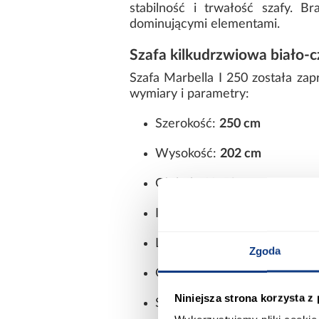
stabilność i trwałość szafy. B
dominującymi elementami.
Szafa kilkudrzwiowa biało-c
Szafa Marbella I 250 została za
wymiary i parametry:
Szerokość:
250 cm
Wysokość:
202 cm
Głębokość:
50 cm
Ilość drzwi:
kilkudrzwiowa
Lustro:
brak
Zgoda
Oświetlenie:
nie
Niniejsza strona korzysta z
Styl:
nowoczesny