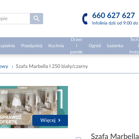
660 627 627
Infolinia dziś od 9:00 d
Drzwi
Tech
ypialnia
Przedpokój
Kuchnia
i
Ogród
Łazienka
i
panele
Insta
żowy
›
Szafa Marbella I 250 biały/czarny
Więcej
Szafa Marbella