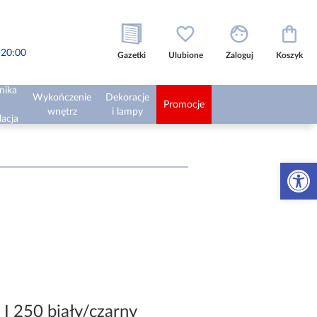
o 20:00
Gazetki
Ulubione
Zaloguj
Koszyk
nika
Wykończenie
Dekoracje
Promocje
wnętrz
i lampy
lacja
Otwórz 
 I 250 biały/czarny