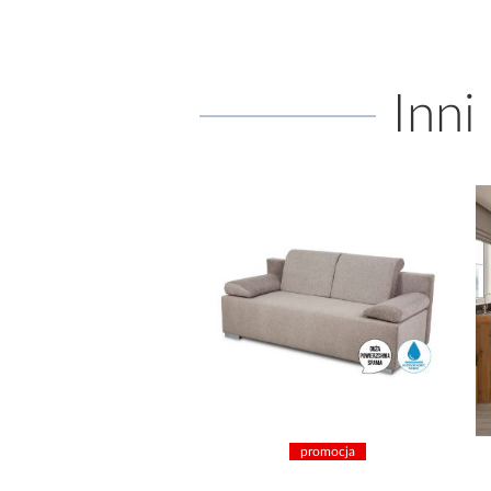
Inni
promocja
promocja