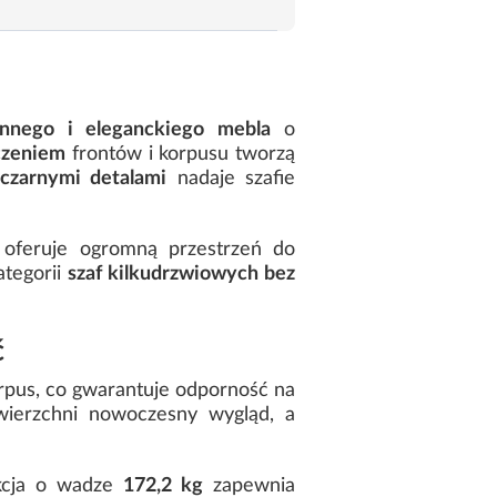
onnego i eleganckiego mebla
o
zeniem
frontów i korpusu tworzą
i
czarnymi detalami
nadaje szafie
a oferuje ogromną przestrzeń do
ategorii
szaf kilkudrzwiowych bez
ć
korpus, co gwarantuje odporność na
ierzchni nowoczesny wygląd, a
ukcja o wadze
172,2 kg
zapewnia