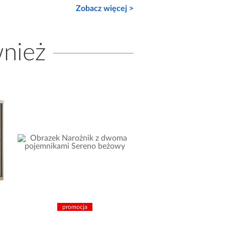
Zobacz więcej >
wnież
promocja
promocja