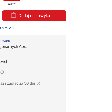
czarny
Dodaj do koszyka
zł/m-c >
 towaru
cjonarnych Abra
czych
az i zapłać za 30 dni