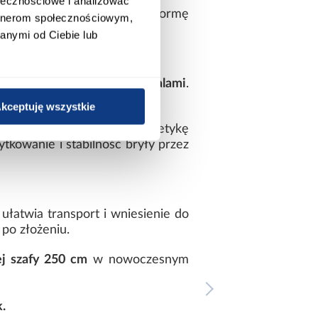
ołecznościowe i analizować
zachowując proporcjonalną formę
artnerom społecznościowym,
anymi od Ciebie lub
ntrastowymi
czarnymi detalami
.
charakteru.
kceptuję wszystkie
I 250 biały/czarny łączy estetykę
tkowanie i stabilność bryły przez
 ułatwia transport i wniesienie do
 po złożeniu.
ej szafy 250 cm
w nowoczesnym
.