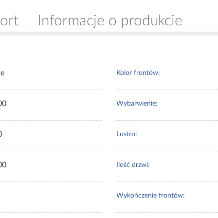
ort
Informacje o produkcie
te
Kolor frontów:
00
Wybarwienie:
0
Lustro:
00
Ilość drzwi:
Wykończenie frontów: