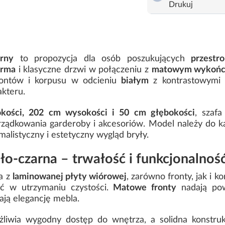
Drukuj
arny
to propozycja dla osób poszukujących
przestr
orma
i klasyczne drzwi w połączeniu z
matowym wykońc
frontów i korpusu w odcieniu
białym
z kontrastowym
kteru.
kości, 202 cm wysokości i 50 cm głębokości
, szaf
ządkowania garderoby i akcesoriów. Model należy do k
alistyczny i estetyczny wygląd bryły.
o-czarna – trwałość i funkcjonalnoś
a z
laminowanej płyty wiórowej
, zarówno fronty, jak i 
ść w utrzymaniu czystości.
Matowe fronty
nadają pow
ają elegancję mebla.
liwia wygodny dostęp do wnętrza, a solidna konstr