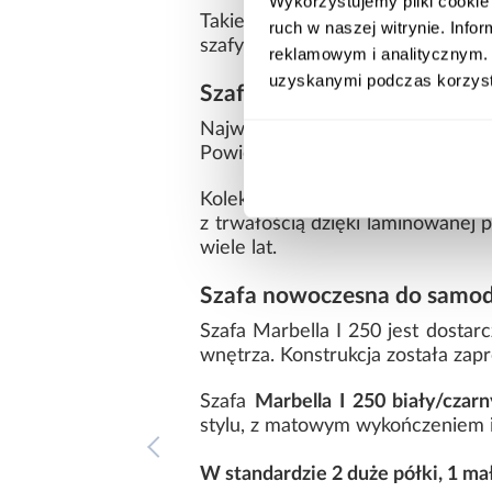
Wykorzystujemy pliki cookie 
Takie wymiary zapewniają wygod
ruch w naszej witrynie. Inf
szafy.
reklamowym i analitycznym. 
uzyskanymi podczas korzysta
Szafa Marbella I 250 biały/
Największą zaletą tego model
Powierzchnia ogranicza widoczno
Kolekcja
Marbella
wyróżnia się pr
z trwałością dzięki laminowanej 
wiele lat.
Szafa nowoczesna do samodz
Szafa Marbella I 250 jest dosta
wnętrza. Konstrukcja została zapr
Szafa
Marbella I 250 biały/czar
stylu, z matowym wykończeniem i
W standardzie 2 duże półki, 1 ma