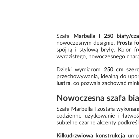
Szafa
Marbella I 250 biały/cz
nowoczesnym designie.
Prosta f
spójną i stylową bryłę. Kolor 
wyrazistego, nowoczesnego chara
Dzięki wymiarom
250 cm szero
przechowywania, idealną do upor
lustra
, co pozwala zachować minim
Nowoczesna szafa biał
Szafa Marbella I została wykonan
codzienne użytkowanie i łatwo
subtelne czarne akcenty podkreśl
Kilkudrzwiowa konstrukcja
umoż