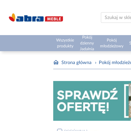
Pokój
Wszystkie
Pokój
dzienny
S
produkty
młodzieżowy
Jadalnia
Strona główna
›
Pokój młodzie