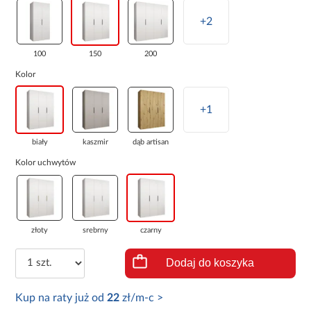
+2
100
150
200
Kolor
+1
biały
kaszmir
dąb artisan
Kolor uchwytów
złoty
srebrny
czarny
Dodaj do koszyka
Kup na raty już od
22
zł/m-c >