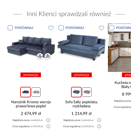
Inni Klienci sprawdzali również
PORÓWNAJ
PORÓWNAJ
PORÓWN
promocja
promocja
pro
Kuchnia n
Biały
265x30
8 99
Najniższa cena
Narożnik Kronos wersja
Sofa Sally popielata,
prawa/lewa popiel
rozkładana
Cena regularna
2 474,99 zł
1 214,99 zł
Najniższa cena:
2 549,99 zł
Najniższa cena:
1 349,99 zł
Cena regularna:
2 749,99 zł
Cena regularna:
1 349,99 zł