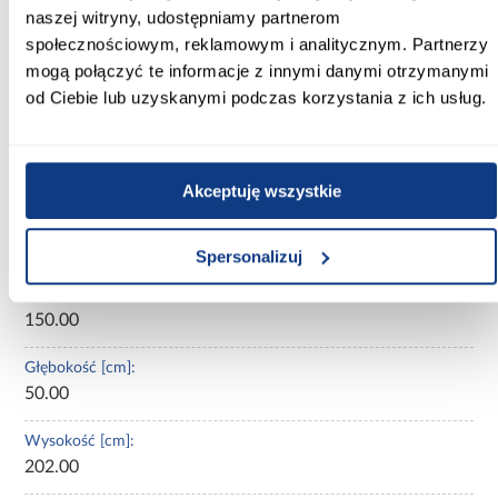
poszukujących
trzydrzwiowej szafy 150 cm
w nowoczesnym
naszej witryny, udostępniamy partnerom
stylu, z matowym wykończeniem, subtelnymi czarnymi detalami i
społecznościowym, reklamowym i analitycznym. Partnerzy
trwałą, stabilną konstrukcją
mogą połączyć te informacje z innymi danymi otrzymanymi
W standardzie 1 duża, 1 mała półka oraz drążki. Możliwość
od Ciebie lub uzyskanymi podczas korzystania z ich usług.
dokupienia dodatkowych półek.
Informacje
Transport
Informacje o pro
Akceptuję wszystkie
Kształt:
proste
Spersonalizuj
Szerokość [cm]:
150.00
Głębokość [cm]:
50.00
Wysokość [cm]:
202.00