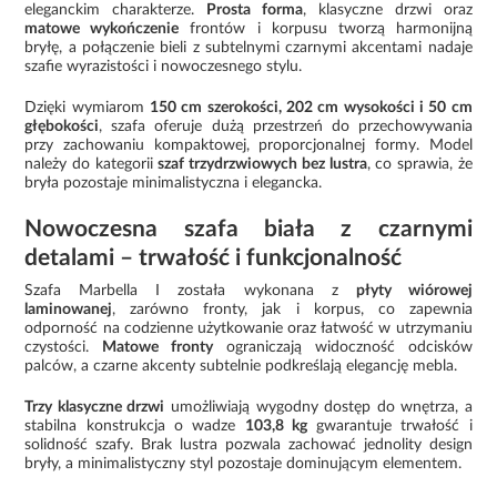
eleganckim charakterze.
Prosta forma
, klasyczne drzwi oraz
matowe wykończenie
frontów i korpusu tworzą harmonijną
bryłę, a połączenie bieli z subtelnymi czarnymi akcentami nadaje
szafie wyrazistości i nowoczesnego stylu.
Dzięki wymiarom
150 cm szerokości, 202 cm wysokości i 50 cm
głębokości
, szafa oferuje dużą przestrzeń do przechowywania
przy zachowaniu kompaktowej, proporcjonalnej formy. Model
należy do kategorii
szaf trzydrzwiowych bez lustra
, co sprawia, że
bryła pozostaje minimalistyczna i elegancka.
Nowoczesna szafa biała z czarnymi
detalami – trwałość i funkcjonalność
Szafa Marbella I została wykonana z
płyty wiórowej
laminowanej
, zarówno fronty, jak i korpus, co zapewnia
odporność na codzienne użytkowanie oraz łatwość w utrzymaniu
czystości.
Matowe fronty
ograniczają widoczność odcisków
palców, a czarne akcenty subtelnie podkreślają elegancję mebla.
Trzy klasyczne drzwi
umożliwiają wygodny dostęp do wnętrza, a
stabilna konstrukcja o wadze
103,8 kg
gwarantuje trwałość i
solidność szafy. Brak lustra pozwala zachować jednolity design
bryły, a minimalistyczny styl pozostaje dominującym elementem.