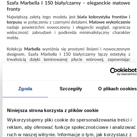
Szafa Marbella I 150 biały/czarny – eleganckie matowe
fronty
Największą zaletą tego modelu jest
biała kolorystyka frontów i
korpusu
w połączeniu z czarnymi detalami.
Matowe wykończenie
nadaje powierzchni nowoczesny i elegancki wygląd, ogranicza
widoczność zabrudzeń i podkreśla minimalistyczny charakter
mebla.
Kolekcja
Marbella
wyróżnia się prostymi liniami i nowoczesnym
designem. Szafa Marbella I 150 biały/czarny łączy estetykę z
trwałością dzięki laminowanej płycie wiórowej, zapewniając
odporność na codzienne użytkowanie i stabilność bryły przez
wiele lat.
Szafa nowoczesna do samodzielnego montażu –
praktyczne informacje
Zgoda
Szczegóły
O plikach cookies
Szafa Marbella I 150 jest dostarczana w paczkach i
wymaga
samodzielnego montażu
, co ułatwia transport i wniesienie do
wnętrza. Konstrukcja została zaprojektowana intuicyjnie,
Niniejsza strona korzysta z plików cookie
zapewniając stabilność i trwałość po złożeniu. To
rodzaj
asortymentu: szafa
, który łączy nowoczesny design z
Wykorzystujemy pliki cookie do spersonalizowania treści i
pojemnością i funkcjonalnością.
reklam, aby oferować funkcje społecznościowe i analizować
Szafa
Marbella I 150 biały/czarny
to propozycja dla osób
ruch w naszej witrynie. Informacje o tym, jak korzystasz z