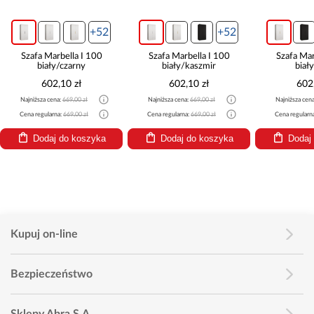
+52
+52
Szafa Marbella I 100
Szafa Marbella I 100
Szafa Mar
biały/czarny
biały/kaszmir
biał
602,10 zł
602,10 zł
602
Najniższa cena:
669,00 zł
Najniższa cena:
669,00 zł
Najniższa cen
Cena regularna:
669,00 zł
Cena regularna:
669,00 zł
Cena regularn
Dodaj do koszyka
Dodaj do koszyka
Dodaj
Kupuj on-line
Bezpieczeństwo
Sklepy Abra S.A.