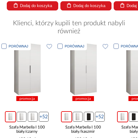
Dodaj do koszyka
Dodaj do koszyka
Dodaj
Klienci, którzy kupili ten produkt nabyli
również
PORÓWNAJ
PORÓWNAJ
PORÓWNA
promocja
promocja
pro
+52
+52
Szafa Marbella I 100
Szafa Marbella I 100
Szafa Mar
biały/czarny
biały/kaszmir
biał