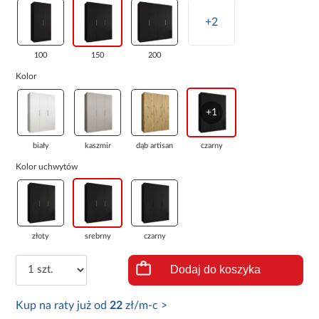
+2
100
150
200
Kolor
+1
biały
kaszmir
dąb artisan
czarny
Kolor uchwytów
złoty
srebrny
czarny
Dodaj do koszyka
Kup na raty już od
22
zł/m-c >