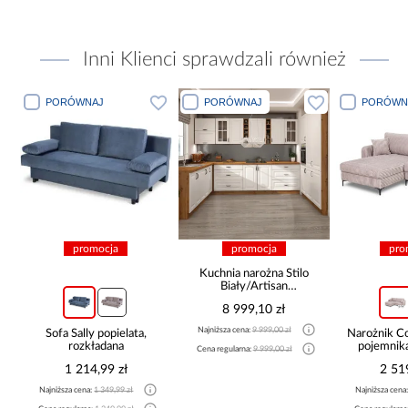
Inni Klienci sprawdzali również
PORÓWNAJ
PORÓWNAJ
PORÓWN
promocja
promocja
pro
Kuchnia narożna Stilo
Biały/Artisan
265x300x180 Cm
8 999,10 zł
Najniższa cena:
9 999,00 zł
Sofa Sally popielata,
Narożnik 
rozkładana
pojemnik
Cena regularna:
9 999,00 zł
be
1 214,99 zł
2 51
Najniższa cena:
1 349,99 zł
Najniższa cena