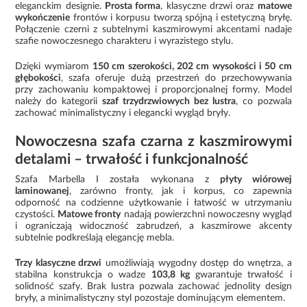
eleganckim designie.
Prosta forma
, klasyczne drzwi oraz
matowe
wykończenie
frontów i korpusu tworzą spójną i estetyczną bryłę.
Połączenie czerni z subtelnymi kaszmirowymi akcentami nadaje
szafie nowoczesnego charakteru i wyrazistego stylu.
Dzięki wymiarom
150 cm szerokości, 202 cm wysokości i 50 cm
głębokości
, szafa oferuje dużą przestrzeń do przechowywania
przy zachowaniu kompaktowej i proporcjonalnej formy. Model
należy do kategorii
szaf trzydrzwiowych bez lustra
, co pozwala
zachować minimalistyczny i elegancki wygląd bryły.
Nowoczesna szafa czarna z kaszmirowymi
detalami – trwałość i funkcjonalność
Szafa Marbella I została wykonana z
płyty wiórowej
laminowanej
, zarówno fronty, jak i korpus, co zapewnia
odporność na codzienne użytkowanie i łatwość w utrzymaniu
czystości.
Matowe fronty
nadają powierzchni nowoczesny wygląd
i ograniczają widoczność zabrudzeń, a kaszmirowe akcenty
subtelnie podkreślają elegancję mebla.
Trzy klasyczne drzwi
umożliwiają wygodny dostęp do wnętrza, a
stabilna konstrukcja o wadze
103,8 kg
gwarantuje trwałość i
solidność szafy. Brak lustra pozwala zachować jednolity design
bryły, a minimalistyczny styl pozostaje dominującym elementem.