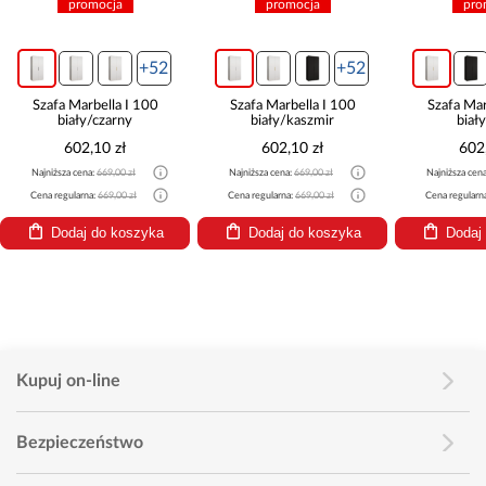
promocja
promocja
pro
+52
+52
Szafa Marbella I 100
Szafa Marbella I 100
Szafa Mar
biały/czarny
biały/kaszmir
biał
602,10 zł
602,10 zł
602
Najniższa cena:
669,00 zł
Najniższa cena:
669,00 zł
Najniższa cen
Cena regularna:
669,00 zł
Cena regularna:
669,00 zł
Cena regularn
Dodaj do koszyka
Dodaj do koszyka
Dodaj
Kupuj on-line
Bezpieczeństwo