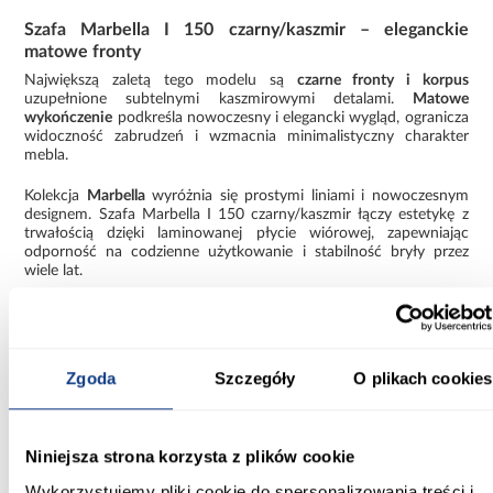
Szafa Marbella I 150 czarny/kaszmir – eleganckie
matowe fronty
Największą zaletą tego modelu są
czarne fronty i korpus
uzupełnione subtelnymi kaszmirowymi detalami.
Matowe
wykończenie
podkreśla nowoczesny i elegancki wygląd, ogranicza
widoczność zabrudzeń i wzmacnia minimalistyczny charakter
mebla.
Kolekcja
Marbella
wyróżnia się prostymi liniami i nowoczesnym
designem. Szafa Marbella I 150 czarny/kaszmir łączy estetykę z
trwałością dzięki laminowanej płycie wiórowej, zapewniając
odporność na codzienne użytkowanie i stabilność bryły przez
wiele lat.
Szafa nowoczesna do samodzielnego montażu –
praktyczne informacje
Szafa Marbella I 150 jest dostarczana w paczkach i
wymaga
Zgoda
Szczegóły
O plikach cookies
samodzielnego montażu
, co ułatwia transport i wniesienie do
wnętrza. Konstrukcja została zaprojektowana intuicyjnie,
zapewniając stabilność i trwałość po złożeniu. To
rodzaj
asortymentu: szafa
, który łączy nowoczesny design z
Niniejsza strona korzysta z plików cookie
pojemnością i funkcjonalnością.
Wykorzystujemy pliki cookie do spersonalizowania treści i