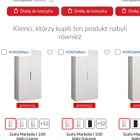
Cena regularna:
1 349,99 zł
Cena regularna
Dodaj do koszyka
Dodaj do koszyka
Dodaj
Klienci, którzy kupili ten produkt nabyli
również
NAJ
PORÓWNAJ
PORÓWNAJ
romocja
promocja
promocja
+52
+52
+52
arbella I 100
Szafa Marbella I 100
Szafa Marbella I 100
ły/czarny
biały/kaszmir
biały/złoty