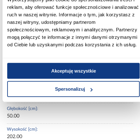
Szafa
Marbella I 150 czarny/kaszmir
to propozycja dla osób
reklam, aby oferować funkcje społecznościowe i analizować
poszukujących
trzydrzwiowej szafy 150 cm
w nowoczesnym
stylu, z matowym wykończeniem, kaszmirowymi detalami i
ruch w naszej witrynie. Informacje o tym, jak korzystasz z
trwałą, stabilną konstrukcją.
naszej witryny, udostępniamy partnerom
W standardzie 1 duża, 1 mała półka oraz drążki. Możliwość
społecznościowym, reklamowym i analitycznym. Partnerzy
dokupienia dodatkowych półek.
mogą połączyć te informacje z innymi danymi otrzymanymi
od Ciebie lub uzyskanymi podczas korzystania z ich usług.
Informacje
Transport
Informacje o pro
Kształt:
Akceptuję wszystkie
proste
Szerokość [cm]:
Spersonalizuj
150.00
Głębokość [cm]:
50.00
Wysokość [cm]:
202.00