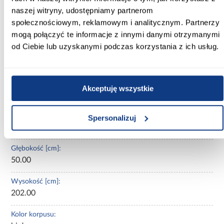
naszej witryny, udostępniamy partnerom
Szafa
Marbella I 200 biały/złoty
to propozycja dla osób
poszukujących
kilkudrzwiowej szafy 200 cm
w nowoczesnym
społecznościowym, reklamowym i analitycznym. Partnerzy
stylu, z matowym wykończeniem i subtelnymi złotymi detalami.
mogą połączyć te informacje z innymi danymi otrzymanymi
od Ciebie lub uzyskanymi podczas korzystania z ich usług.
Informacje
Transport
Informacje o pro
Kształt:
Akceptuję wszystkie
proste
Szerokość [cm]:
Spersonalizuj
200.00
Głębokość [cm]:
50.00
Wysokość [cm]:
202.00
Kolor korpusu: