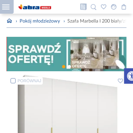
›
Pokój młodzieżowy
›
Szafa Marbella I 200 biały/złot
Otw
PORÓWNAJ