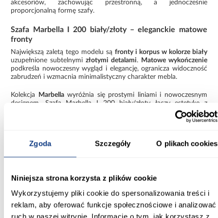
akcesoriów, zachowując przestronną, a jednocześnie
proporcjonalną formę szafy.
Szafa Marbella I 200 biały/złoty – eleganckie matowe
fronty
Największą zaletą tego modelu są
fronty i korpus w kolorze biały
uzupełnione subtelnymi
złotymi detalami
.
Matowe wykończenie
podkreśla nowoczesny wygląd i elegancję, ogranicza widoczność
zabrudzeń i wzmacnia minimalistyczny charakter mebla.
Kolekcja
Marbella
wyróżnia się prostymi liniami i nowoczesnym
designem. Szafa Marbella I 200 biały/złoty łączy estetykę z
trwałością dzięki laminowanej płycie wiórowej, zapewniając
odporność na codzienne użytkowanie i stabilność bryły przez
wiele lat.
Zgoda
Szczegóły
O plikach cookies
Szafa nowoczesna do samodzielnego montażu –
praktyczne informacje
Szafa Marbella I 200 jest dostarczana w paczkach i
wymaga
Niniejsza strona korzysta z plików cookie
samodzielnego montażu
, co ułatwia transport i wniesienie do
wnętrza. Konstrukcja została zaprojektowana intuicyjnie,
Wykorzystujemy pliki cookie do spersonalizowania treści i
zapewniając stabilność i trwałość po złożeniu. To
rodzaj
asortymentu: szafa
, który łączy nowoczesny design z
reklam, aby oferować funkcje społecznościowe i analizować
pojemnością i funkcjonalnością.
ruch w naszej witrynie. Informacje o tym, jak korzystasz z