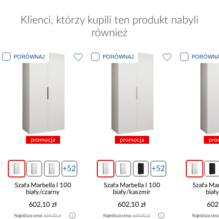
Klienci, którzy kupili ten produkt nabyli
również
PORÓWNAJ
PORÓWNAJ
PORÓWNA
promocja
promocja
pro
+52
+52
Szafa Marbella I 100
Szafa Marbella I 100
Szafa Mar
biały/czarny
biały/kaszmir
biał
602,10 zł
602,10 zł
602
Najniższa cena:
669,00 zł
Najniższa cena:
669,00 zł
Najniższa cen