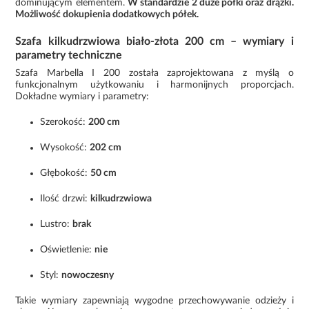
dominującym elementem.
W standardzie 2 duże półki oraz drążki.
Możliwość dokupienia dodatkowych półek.
Szafa kilkudrzwiowa biało-złota 200 cm – wymiary i
parametry techniczne
Szafa Marbella I 200 została zaprojektowana z myślą o
funkcjonalnym użytkowaniu i harmonijnych proporcjach.
Dokładne wymiary i parametry:
Szerokość:
200 cm
Wysokość:
202 cm
Głębokość:
50 cm
Ilość drzwi:
kilkudrzwiowa
Lustro:
brak
Oświetlenie:
nie
Styl:
nowoczesny
Takie wymiary zapewniają wygodne przechowywanie odzieży i