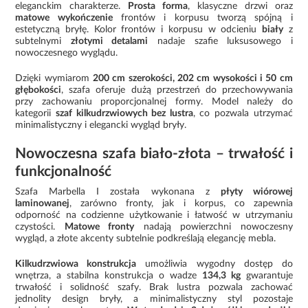
eleganckim charakterze.
Prosta forma
, klasyczne drzwi oraz
matowe wykończenie
frontów i korpusu tworzą spójną i
estetyczną bryłę. Kolor frontów i korpusu w odcieniu
biały
z
subtelnymi
złotymi detalami
nadaje szafie luksusowego i
nowoczesnego wyglądu.
Dzięki wymiarom
200 cm szerokości, 202 cm wysokości i 50 cm
głębokości
, szafa oferuje dużą przestrzeń do przechowywania
przy zachowaniu proporcjonalnej formy. Model należy do
kategorii
szaf kilkudrzwiowych bez lustra
, co pozwala utrzymać
minimalistyczny i elegancki wygląd bryły.
Nowoczesna szafa biało-złota – trwałość i
funkcjonalność
Szafa Marbella I została wykonana z
płyty wiórowej
laminowanej
, zarówno fronty, jak i korpus, co zapewnia
odporność na codzienne użytkowanie i łatwość w utrzymaniu
czystości.
Matowe fronty
nadają powierzchni nowoczesny
wygląd, a złote akcenty subtelnie podkreślają elegancję mebla.
Kilkudrzwiowa konstrukcja
umożliwia wygodny dostęp do
wnętrza, a stabilna konstrukcja o wadze
134,3 kg
gwarantuje
trwałość i solidność szafy. Brak lustra pozwala zachować
jednolity design bryły, a minimalistyczny styl pozostaje