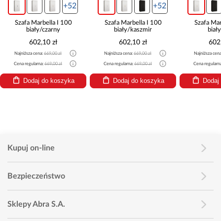
+52
+52
Szafa Marbella I 100
Szafa Marbella I 100
Szafa Mar
biały/czarny
biały/kaszmir
biał
602,10 zł
602,10 zł
602
Najniższa cena:
669,00 zł
Najniższa cena:
669,00 zł
Najniższa cen
Cena regularna:
669,00 zł
Cena regularna:
669,00 zł
Cena regularn
Dodaj do koszyka
Dodaj do koszyka
Dodaj
Kupuj on-line
Bezpieczeństwo
Sklepy Abra S.A.