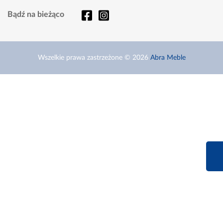
Bądź na bieżąco
Wszelkie prawa zastrzeżone © 2026
Abra Meble
660 627 6
Infolinia dziś od 9