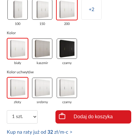
+2
100
150
200
Kolor
biały
kaszmir
czarny
Kolor uchwytów
złoty
srebrny
czarny
Dodaj do koszyka
Kup na raty już od
32
zł/m-c >