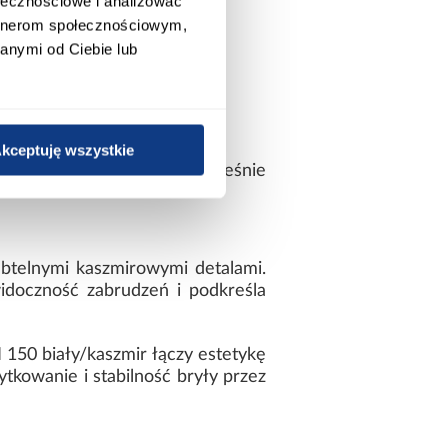
ołecznościowe i analizować
artnerom społecznościowym,
anymi od Ciebie lub
kceptuję wszystkie
ąc przestronną, a jednocześnie
btelnymi kaszmirowymi detalami.
idoczność zabrudzeń i podkreśla
 150 biały/kaszmir łączy estetykę
tkowanie i stabilność bryły przez