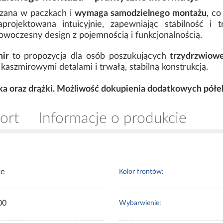
rczana w paczkach i
wymaga samodzielnego montażu
, co
aprojektowana intuicyjnie, zapewniając stabilność i
nowoczesny design z pojemnością i funkcjonalnością.
mir
to propozycja dla osób poszukujących
trzydrzwiowe
aszmirowymi detalami i trwałą, stabilną konstrukcją.
łka oraz drążki. Możliwość dokupienia dodatkowych półe
ort
Informacje o produkcie
te
Kolor frontów:
00
Wybarwienie: