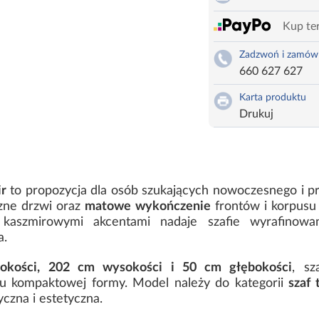
Kup ter
Zadzwoń i zamów
660 627 627
Karta produktu
Drukuj
ir
to propozycja dla osób szukających nowoczesnego i p
czne drzwi oraz
matowe wykończenie
frontów i korpusu 
i kaszmirowymi akcentami nadaje szafie wyrafinowa
a.
okości, 202 cm wysokości i 50 cm głębokości
, sz
u kompaktowej formy. Model należy do kategorii
szaf 
czna i estetyczna.