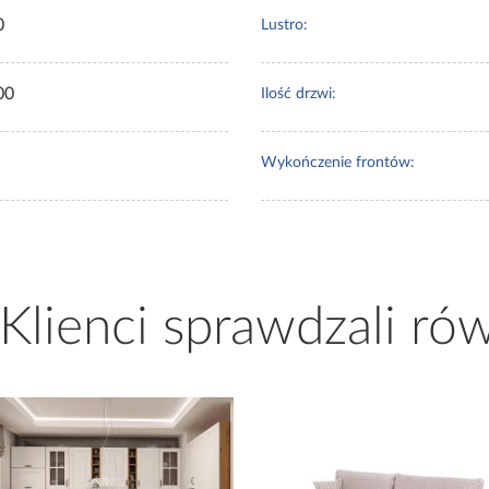
0
Lustro:
00
Ilość drzwi:
Wykończenie frontów:
 Klienci sprawdzali ró