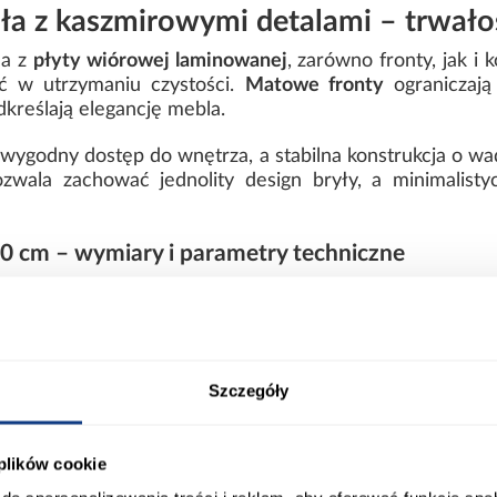
ła z kaszmirowymi detalami – trwałoś
na z
płyty wiórowej laminowanej
, zarówno fronty, jak i
ć w utrzymaniu czystości.
Matowe fronty
ograniczają
kreślają elegancję mebla.
wygodny dostęp do wnętrza, a stabilna konstrukcja o w
pozwala zachować jednolity design bryły, a minimalist
50 cm – wymiary i parametry techniczne
zaprojektowana z myślą o funkcjonalnym użytkowaniu
Szczegóły
 plików cookie