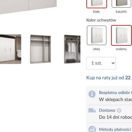
biały
kaszmir
Kolor uchwytów
złoty
srebrny
Kup na raty już od
22
Bezpłatny odbiór
W sklepach sta
Dostawa
Do 14 dni robo
Metody płatności