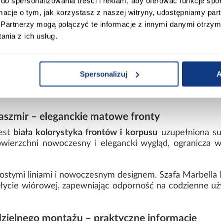
do spersonalizowania treści i reklam, aby oferować funkcje sp
ormacje o tym, jak korzystasz z naszej witryny, udostępniamy p
Partnerzy mogą połączyć te informacje z innymi danymi otrzym
nia z ich usług.
Spersonalizuj
A
dne przechowywanie odzieży i akcesoriów, zachowuj
kaszmir – eleganckie matowe fronty
jest
biała kolorystyka frontów i korpusu
uzupełniona su
wierzchni nowoczesny i elegancki wygląd, ogranicza w
ostymi liniami i nowoczesnym designem. Szafa Marbella I
płycie wiórowej, zapewniając odporność na codzienne uży
ielnego montażu – praktyczne informacje