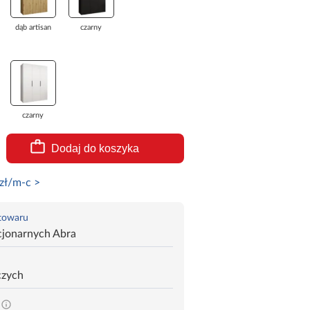
dąb artisan
czarny
czarny
Dodaj do koszyka
zł/m-c >
 towaru
cjonarnych Abra
czych