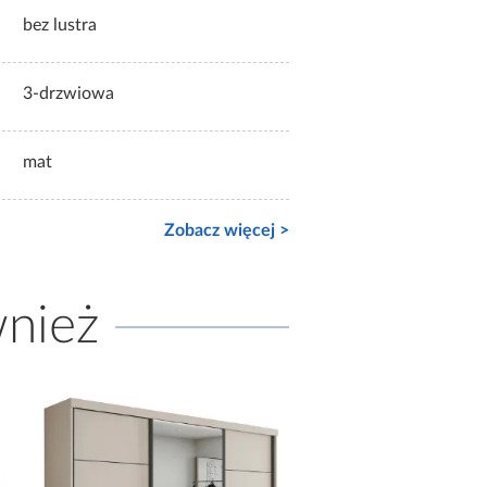
bez lustra
3-drzwiowa
mat
Zobacz więcej >
wnież