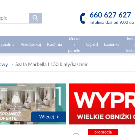
660 627 627
Infolinia dziś od 9:00 d
Drzwi
Tech
ypialnia
Przedpokój
Kuchnia
i
Ogród
Łazienka
i
panele
Insta
żowy
›
Szafa Marbella I 150 biały/kaszmir
Więcej
promocja