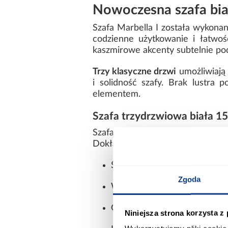
Nowoczesna szafa bia
Szafa Marbella I została wykona
codzienne użytkowanie i łatwoś
kaszmirowe akcenty subtelnie pod
Trzy klasyczne drzwi
umożliwiają 
i solidność szafy. Brak lustra 
elementem.
Szafa trzydrzwiowa biała 1
Szafa Marbella I 150 została 
Dokładne wymiary i parametry:
Szerokość:
150 cm
Zgoda
Wysokość:
202 cm
Głębokość:
50 cm
Niniejsza strona korzysta z