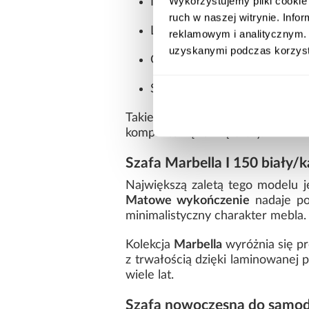
Wykorzystujemy pliki cookie 
Ilość drzwi:
3
ruch w naszej witrynie. Inf
Lustro:
brak
reklamowym i analitycznym. 
uzyskanymi podczas korzysta
Oświetlenie:
nie
Styl:
nowoczesny
Takie wymiary zapewniają wygo
kompaktową formę szafy.
Szafa Marbella I 150 biały/
Największą zaletą tego modelu 
Matowe wykończenie
nadaje po
minimalistyczny charakter mebla.
Kolekcja
Marbella
wyróżnia się pr
z trwałością dzięki laminowanej 
wiele lat.
Szafa nowoczesna do samodz