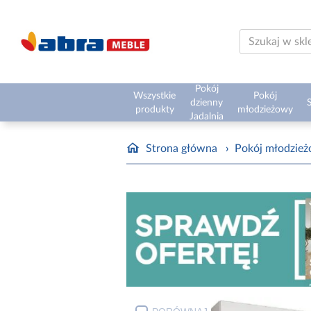
Pokój
Wszystkie
Pokój
dzienny
S
produkty
młodzieżowy
Jadalnia
Strona główna
›
Pokój młodzie