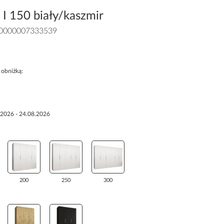
 I 150 biały/kaszmir
0000007333539
 obniżką:
.2026 - 24.08.2026
200
250
300