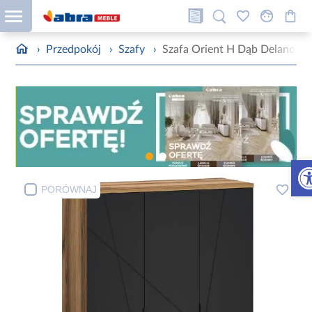
›
Przedpokój
›
Szafy
›
Szafa Orient H Dąb Delano/C
Otw
PORÓWNAJ