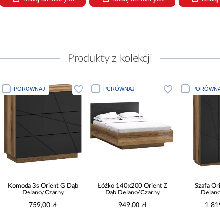
Produkty z kolekcji
PORÓWNAJ
PORÓWNAJ
PORÓWNA
Komoda 3s Orient G Dąb
Łóżko 140x200 Orient Z
Szafa Or
Delano/Czarny
Dąb Delano/Czarny
Delan
759,00 zł
949,00 zł
1 81