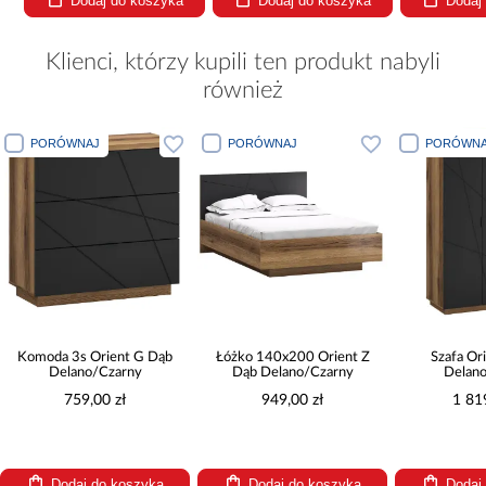
Dodaj do koszyka
Dodaj do koszyka
Dodaj
Klienci, którzy kupili ten produkt nabyli
również
PORÓWNAJ
PORÓWNAJ
PORÓWNA
Komoda 3s Orient G Dąb
Łóżko 140x200 Orient Z
Szafa Or
Delano/Czarny
Dąb Delano/Czarny
Delan
759,00 zł
949,00 zł
1 81
Dodaj do koszyka
Dodaj do koszyka
Dodaj