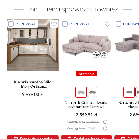
Inni Klienci sprawdzali również
PORÓWNAJ
PORÓWNAJ
PORÓWN
promocja
Kuchnia narożna Stilo
Biały/Artisan
265x300x180 Cm
9 999,00 zł
Narożnik Como z dwoma
Narożnik z 
pojemnikami sztruks
Marco
beżowy
2 599,99 zł
2 69
Najniższa cena:
2 799,99 zł
Cena regularna:
2 799,99 zł