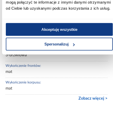
mogą połączyć te informacje z innymi danymi otrzymanymi
dąb delano ciemny
od Ciebie lub uzyskanymi podczas korzystania z ich usług.
Wybarwienie:
ciemne drewnopodobne
Akceptuję wszystkie
Lustro:
z lustrem
Spersonalizuj
Ilość drzwi:
3-drzwiowa
Wykończenie frontów:
mat
Wykończenie korpusu:
mat
Zobacz więcej >