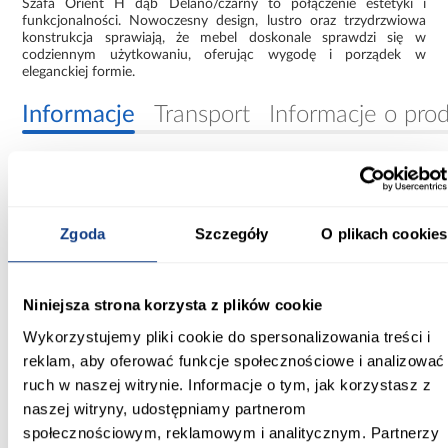
Szafa Orient H dąb Delano/czarny to połączenie estetyki i
funkcjonalności. Nowoczesny design, lustro oraz trzydrzwiowa
konstrukcja sprawiają, że mebel doskonale sprawdzi się w
codziennym użytkowaniu, oferując wygodę i porządek w
eleganckiej formie.
Informacje
Transport
Informacje o pro
Szerokość [cm]:
141.00
Zgoda
Szczegóły
O plikach cookies
Głębokość [cm]:
56.50
Niniejsza strona korzysta z plików cookie
Wysokość [cm]:
Wykorzystujemy pliki cookie do spersonalizowania treści i
200.00
reklam, aby oferować funkcje społecznościowe i analizować
Kolor frontów:
ruch w naszej witrynie. Informacje o tym, jak korzystasz z
czarny
naszej witryny, udostępniamy partnerom
społecznościowym, reklamowym i analitycznym. Partnerzy
Kolor korpusu: