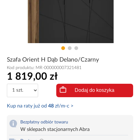
Szafa Orient H Dąb Delano/Czarny
Kod produktu:
MR-000000007321481
1 819,00 zł
Dodaj do koszyka
Kup na raty już od
48
zł/m-c >
Bezpłatny odbiór towaru
W sklepach stacjonarnych Abra