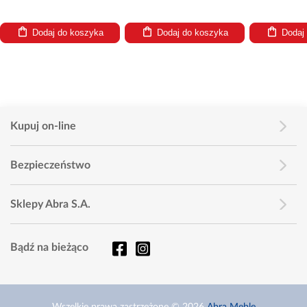
Dodaj do koszyka
Dodaj do koszyka
Dodaj
Kupuj on-line
Bezpieczeństwo
Sklepy Abra S.A.
Bądź na bieżąco
Wszelkie prawa zastrzeżone © 2026
Abra Meble